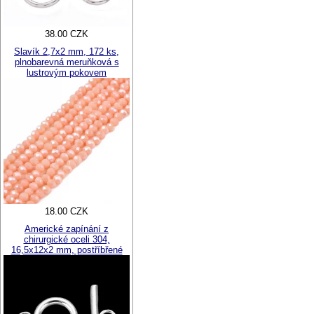
38.00 CZK
Slavík 2,7x2 mm, 172 ks,
plnobarevná meruňková s
lustrovým pokovem
18.00 CZK
Americké zapínání z
chirurgické oceli 304,
16,5x12x2 mm, postříbřené