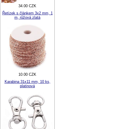
34.00 CZK
Řetízek s článkem 3x2 mm, 1
m, růžová zlatá
10.00 CZK
Karabina 31x11 mm, 10 ks,
platinová