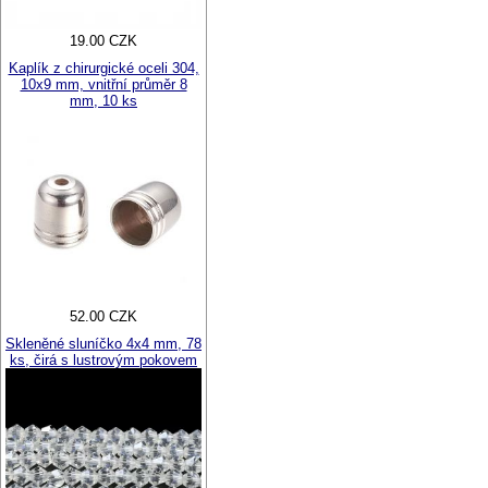
19.00 CZK
Kaplík z chirurgické oceli 304,
10x9 mm, vnitřní průměr 8
mm, 10 ks
52.00 CZK
Skleněné sluníčko 4x4 mm, 78
ks, čirá s lustrovým pokovem