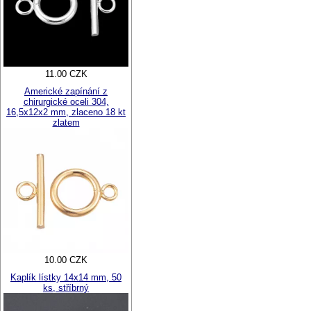
11.00 CZK
Americké zapínání z
chirurgické oceli 304,
16,5x12x2 mm, zlaceno 18 kt
zlatem
10.00 CZK
Kaplík lístky 14x14 mm, 50
ks, stříbrný