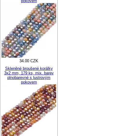
pokovem
34.00 CZK
Skleněné broušené korálky
3x2 mm, 179 ks, mix. barev
plnobarevné s lustrovým
pokovem