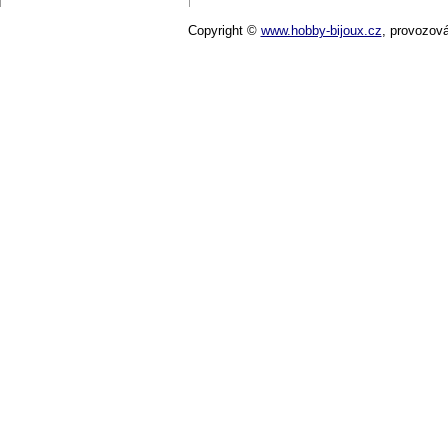
Copyright ©
www.hobby-bijoux.cz
,
provozov