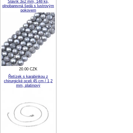
Slavík 3x2 mm, 148 ks,
plnobarevná šedá s lustrovým
pokovem
20.00 CZK
Řetízek s karabinkou z
chirurgické oceli 45 cm / 1,2
mm, platinový