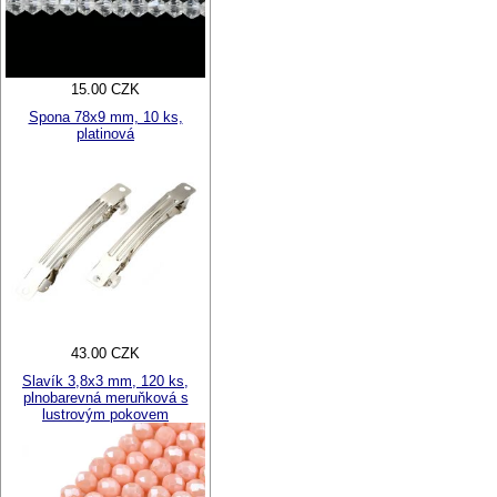
15.00 CZK
Spona 78x9 mm, 10 ks,
platinová
43.00 CZK
Slavík 3,8x3 mm, 120 ks,
plnobarevná meruňková s
lustrovým pokovem