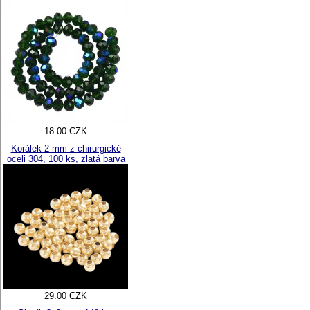
18.00 CZK
Korálek 2 mm z chirurgické
oceli 304, 100 ks, zlatá barva
29.00 CZK