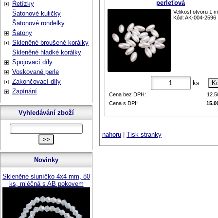
perleťová
Řetízky
Velikost otvoru 1 
Šatonové kuličky
Kód: AK-004-2596
Šatonové rondelky
Šatony
Skleněné broušené korálky
Skleněné hladké korálky
Spojovací díly
Voskované perle
Zakončovací díly
ks
Zapínání
Cena bez DPH:
12.
Cena s DPH
15.0
Vyhledávání zboží
nahoru
|
Tisk stranky
Novinky
Skleněné sluníčko 4x4 mm, 80
ks, mléčná s AB pokovem