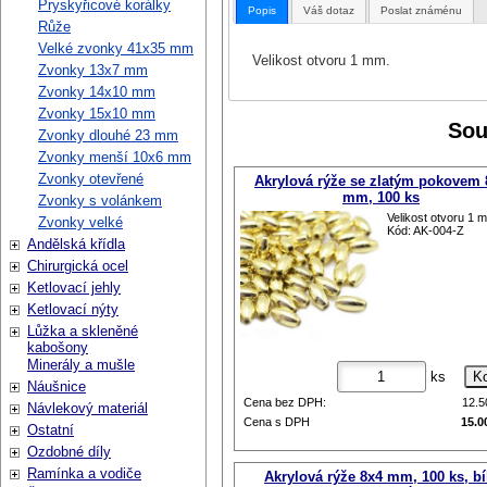
Pryskyřicové korálky
Popis
Váš dotaz
Poslat známénu
Růže
Velké zvonky 41x35 mm
Velikost otvoru 1 mm.
Zvonky 13x7 mm
Zvonky 14x10 mm
Zvonky 15x10 mm
Sou
Zvonky dlouhé 23 mm
Zvonky menší 10x6 mm
Zvonky otevřené
Akrylová rýže se zlatým pokovem 
mm, 100 ks
Zvonky s volánkem
Velikost otvoru 1 
Zvonky velké
Kód: AK-004-Z
Andělská křídla
Chirurgická ocel
Ketlovací jehly
Ketlovací nýty
Lůžka a skleněné
kabošony
Minerály a mušle
ks
Náušnice
Cena bez DPH:
12.
Návlekový materiál
Cena s DPH
15.0
Ostatní
Ozdobné díly
Ramínka a vodiče
Akrylová rýže 8x4 mm, 100 ks, bí