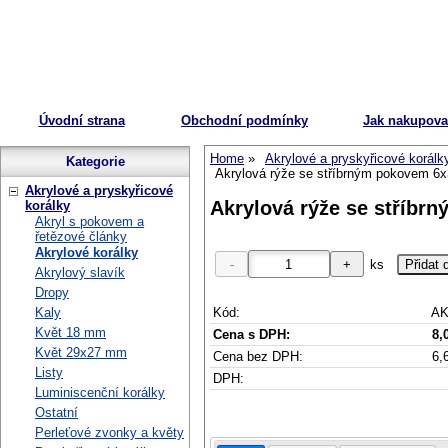
Úvodní strana
Obchodní podmínky
Jak nakupova
Home
Akrylové a pryskyřicové korálk
Kategorie
Akrylová rýže se stříbrným pokovem 6
Akrylové a pryskyřicové
Akrylová rýže se stříbr
korálky
Akryl s pokovem a
řetězové články
Akrylové korálky
ks
Akrylový slavík
Dropy
Kód:
AK
Kaly
Květ 18 mm
Cena s DPH:
8,
Květ 29x27 mm
Cena bez DPH:
6,
Listy
DPH:
Luminiscenční korálky
Ostatní
Perleťové zvonky a květy