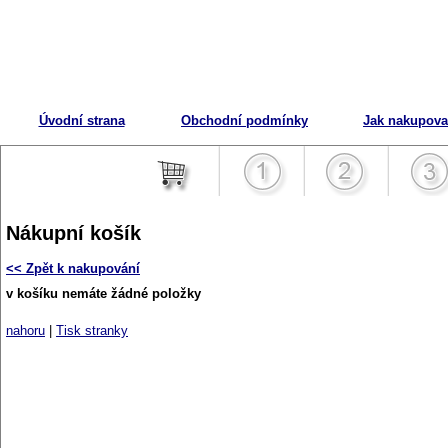
Úvodní strana
Obchodní podmínky
Jak nakupova
Nákupní košík
<< Zpět k nakupování
v košíku nemáte žádné položky
nahoru
|
Tisk stranky