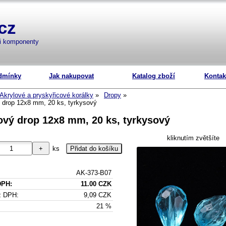
cz
mi komponenty
dmínky
Jak nakupovat
Katalog zboží
Kontak
Akrylové a pryskyřicové korálky
Dropy
 drop 12x8 mm, 20 ks, tyrkysový
ový drop 12x8 mm, 20 ks, tyrkysový
kliknutím zvětšíte
ks
AK-373-B07
DPH:
11.00 CZK
z DPH:
9,09 CZK
21 %