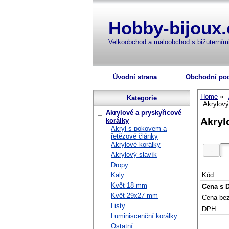
Hobby-bijoux.
Velkoobchod a maloobchod s bižuterní
Úvodní strana
Obchodní po
Home
Kategorie
Akrylový
Akrylové a pryskyřicové
Akryl
korálky
Akryl s pokovem a
řetězové články
Akrylové korálky
Akrylový slavík
Dropy
Kód:
Kaly
Květ 18 mm
Cena s 
Květ 29x27 mm
Cena be
Listy
DPH:
Luminiscenční korálky
Ostatní