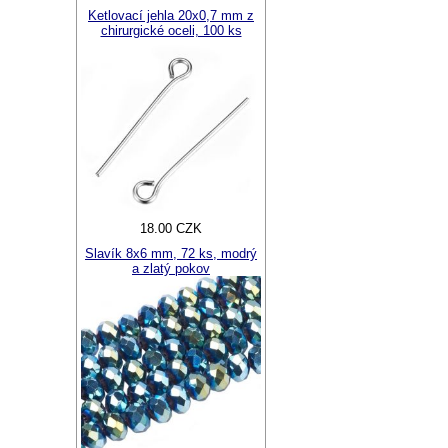
Ketlovací jehla 20x0,7 mm z
chirurgické oceli, 100 ks
18.00 CZK
Slavík 8x6 mm, 72 ks, modrý
a zlatý pokov