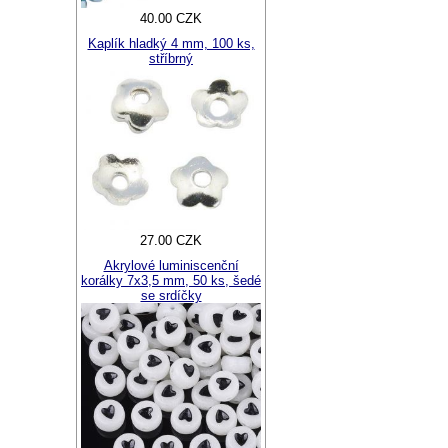
40.00 CZK
Kaplík hladký 4 mm, 100 ks,
stříbrný
27.00 CZK
Akrylové luminiscenční
korálky 7x3,5 mm, 50 ks, šedé
se srdíčky