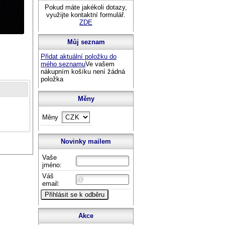
Pokud máte jakékoli dotazy,
využijte kontaktní formulář.
ZDE
Můj seznam
Přidat aktuální položku do
mého seznamu
Ve vašem
nákupním košíku není žádná
položka
Měny
Měny
Novinky mailem
Vaše
jméno:
Váš
email:
Akce