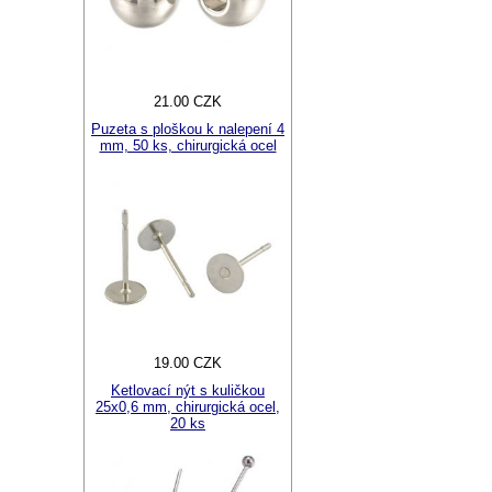
21.00 CZK
Puzeta s ploškou k nalepení 4
mm, 50 ks, chirurgická ocel
19.00 CZK
Ketlovací nýt s kuličkou
25x0,6 mm, chirurgická ocel,
20 ks