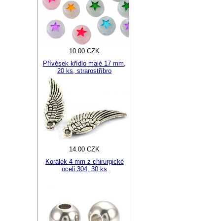
10.00 CZK
Přívěsek křídlo malé 17 mm,
20 ks, strarostříbro
14.00 CZK
Korálek 4 mm z chirurgické
oceli 304, 30 ks