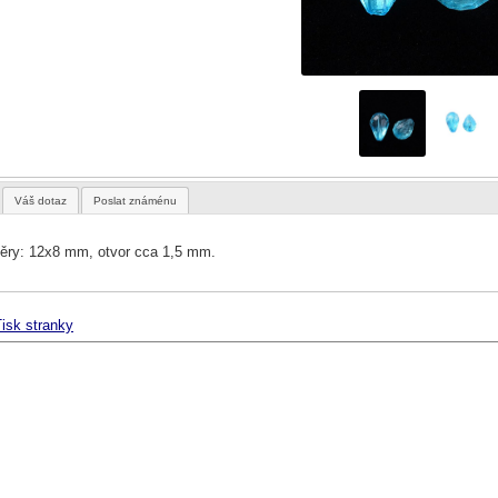
Váš dotaz
Poslat známénu
ry: 12x8 mm, otvor cca 1,5 mm.
isk stranky