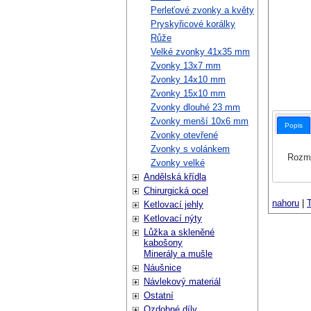
Perleťové zvonky a květy
Pryskyřicové korálky
Růže
Velké zvonky 41x35 mm
Zvonky 13x7 mm
Zvonky 14x10 mm
Zvonky 15x10 mm
Zvonky dlouhé 23 mm
Zvonky menší 10x6 mm
Popis
Zvonky otevřené
Zvonky s volánkem
Rozmě
Zvonky velké
Andělská křídla
Chirurgická ocel
nahoru
|
T
Ketlovací jehly
Ketlovací nýty
Lůžka a skleněné
kabošony
Minerály a mušle
Náušnice
Návlekový materiál
Ostatní
Ozdobné díly