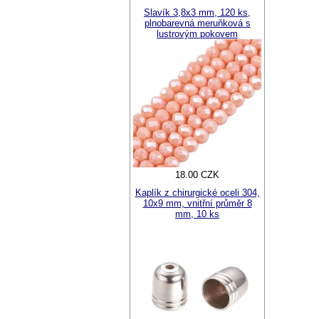
Slavík 3,8x3 mm, 120 ks,
plnobarevná meruňková s
lustrovým pokovem
18.00 CZK
Kaplík z chirurgické oceli 304,
10x9 mm, vnitřní průměr 8
mm, 10 ks