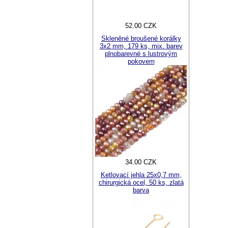
52.00 CZK
Skleněné broušené korálky
3x2 mm, 179 ks, mix. barev
plnobarevné s lustrovým
pokovem
34.00 CZK
Ketlovací jehla 25x0,7 mm,
chirurgická ocel, 50 ks, zlatá
barva