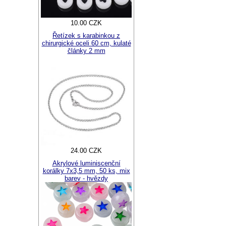
10.00 CZK
Řetízek s karabinkou z
chirurgické oceli 60 cm, kulaté
články 2 mm
24.00 CZK
Akrylové luminiscenční
korálky 7x3,5 mm, 50 ks, mix
barev - hvězdy