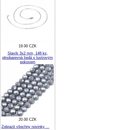
19.00 CZK
Slavík 3x2 mm, 148 ks,
plnobarevná šedá s lustrovým
pokovem
20.00 CZK
Zobrazit všechny novinky ...