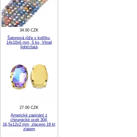
34.00 CZK
Šatonová růže v kotlíku,
14x10x6 mm, 5 ks, Vitrail
light/zlatá
27.00 CZK
Americké zapínání z
chirurgické oceli 304,
16,5x12x2 mm, zlaceno 18 kt
zlatem