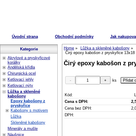
Úvodní strana
Obchodní podmínky
Jak nakupova
Home
Lůžka a skleněné kabošony
Kategorie
Čirý epoxy kabošon z pryskyřice 13x1
Akrylové a pryskyřicové
Čirý epoxy kabošon z p
korálky
Andělská křídla
Chirurgická ocel
Ketlovací jehly
ks
Ketlovací nýty
Lůžka a skleněné
Kód:
kabošony
Epoxy kabošony z
Cena s DPH:
2,
pryskyřice
Cena bez DPH:
2,
Kabošony s motivem
DPH:
Lůžka
Skleněné kabošony
Minerály a mušle
Náušnice