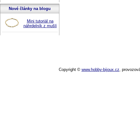
Nové články na blogu
Mini tutoriál na
náhrdelník z mušlí
Copyright ©
www.hobby-bijoux.cz
,
provozov