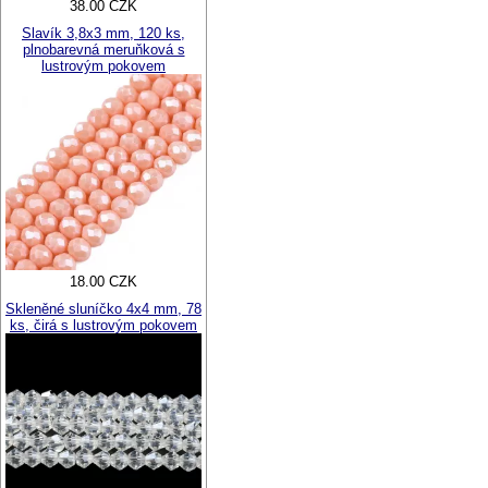
38.00 CZK
Slavík 3,8x3 mm, 120 ks,
plnobarevná meruňková s
lustrovým pokovem
18.00 CZK
Skleněné sluníčko 4x4 mm, 78
ks, čirá s lustrovým pokovem