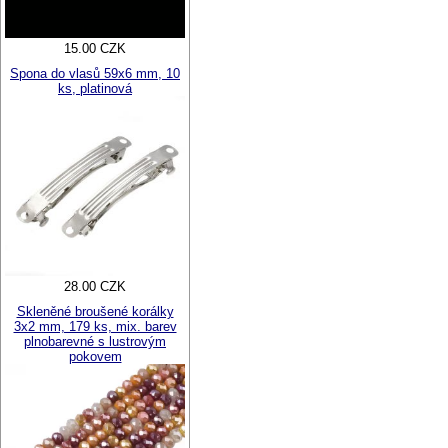
15.00 CZK
Spona do vlasů 59x6 mm, 10
ks, platinová
28.00 CZK
Skleněné broušené korálky
3x2 mm, 179 ks, mix. barev
plnobarevné s lustrovým
pokovem