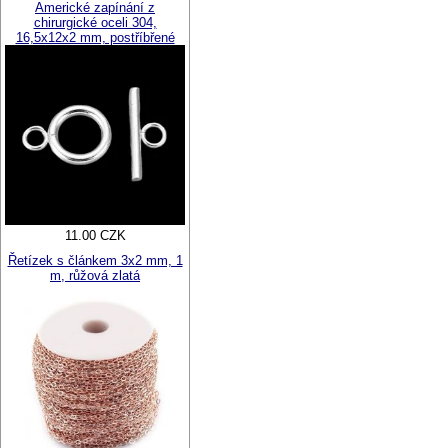
Americké zapínání z
chirurgické oceli 304,
16,5x12x2 mm, postříbřené
11.00 CZK
Řetízek s článkem 3x2 mm, 1
m, růžová zlatá