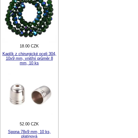
18.00 CZK
Kaplík z chirurgické oceli 304,
10x9 mm, vnitřní průměr 8
mm, 10 ks
52.00 CZK
Spona 78x9 mm, 10 ks,
platinová