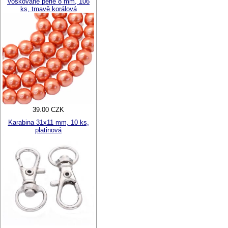
Voskované perle 8 mm, 106
ks, tmavě korálová
39.00 CZK
Karabina 31x11 mm, 10 ks,
platinová