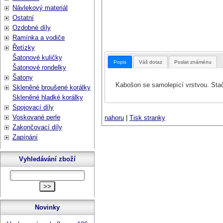
Návlekový materiál
Ostatní
Ozdobné díly
Ramínka a vodiče
Řetízky
Šatonové kuličky
Popis
Váš dotaz
Poslat známénu
Šatonové rondelky
Šatony
Kabošon se samolepící vrstvou. Stačí
Skleněné broušené korálky
Skleněné hladké korálky
Spojovací díly
Voskované perle
nahoru
|
Tisk stranky
Zakončovací díly
Zapínání
Vyhledávání zboží
Novinky