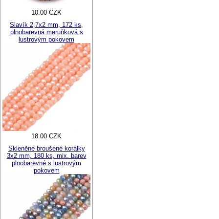
10.00 CZK
Slavík 2,7x2 mm, 172 ks,
plnobarevná meruňková s
lustrovým pokovem
18.00 CZK
Skleněné broušené korálky
3x2 mm, 180 ks, mix. barev
plnobarevné s lustrovým
pokovem