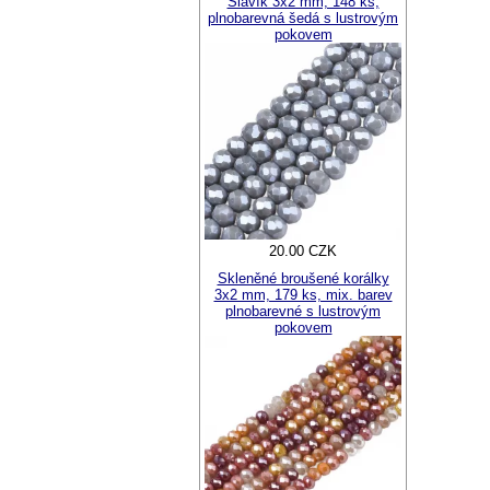
Slavík 3x2 mm, 148 ks,
plnobarevná šedá s lustrovým
pokovem
20.00 CZK
Skleněné broušené korálky
3x2 mm, 179 ks, mix. barev
plnobarevné s lustrovým
pokovem