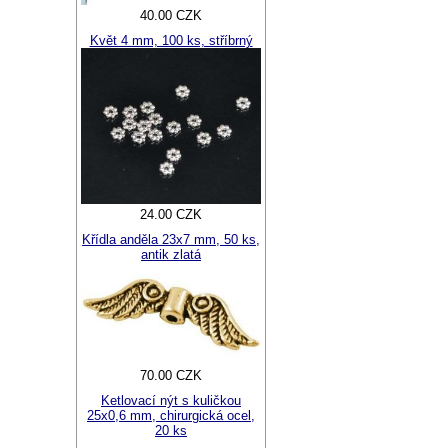
40.00 CZK
Květ 4 mm, 100 ks, stříbrný
24.00 CZK
Křídla anděla 23x7 mm, 50 ks,
antik zlatá
70.00 CZK
Ketlovací nýt s kuličkou
25x0,6 mm, chirurgická ocel,
20 ks