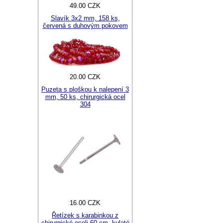
49.00 CZK
Slavík 3x2 mm, 158 ks,
červená s duhovým pokovem
20.00 CZK
Puzeta s ploškou k nalepení 3
mm, 50 ks, chirurgická ocel
304
16.00 CZK
Řetízek s karabinkou z
chirurgické oceli 60 cm, kulaté