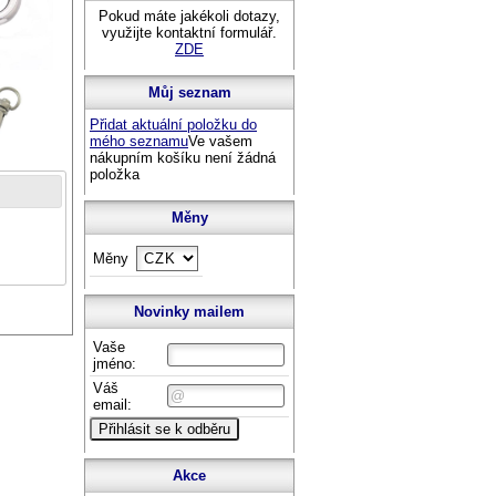
Pokud máte jakékoli dotazy,
využijte kontaktní formulář.
ZDE
Můj seznam
Přidat aktuální položku do
mého seznamu
Ve vašem
nákupním košíku není žádná
položka
Měny
Měny
Novinky mailem
Vaše
jméno:
Váš
email:
Akce