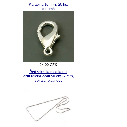
Karabina 16 mm, 20 ks,
stříbrná
24.00 CZK
Řetízek s karabinkou z
chirurgické oceli 50 cm /2 mm,
spirála, platinový