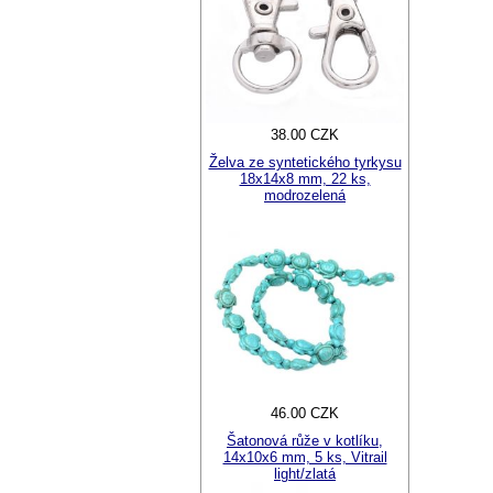
38.00 CZK
Želva ze syntetického tyrkysu
18x14x8 mm, 22 ks,
modrozelená
46.00 CZK
Šatonová růže v kotlíku,
14x10x6 mm, 5 ks, Vitrail
light/zlatá