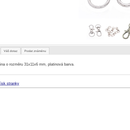
Váš dotaz
Poslat známénu
ina o rozměru 31x11x6 mm, platinová barva.
isk stranky