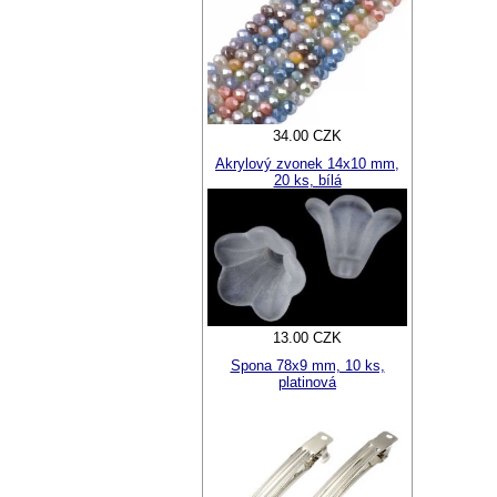
34.00 CZK
Akrylový zvonek 14x10 mm,
20 ks, bílá
13.00 CZK
Spona 78x9 mm, 10 ks,
platinová