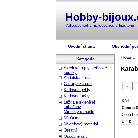
Hobby-bijoux.
Velkoobchod a maloobchod s bižuterní
Úvodní strana
Obchodní po
Home
Kategorie
Karab
Akrylové a pryskyřicové
korálky
Andělská křídla
Chirurgická ocel
Ketlovací jehly
Ketlovací nýty
Kód:
Lůžka a skleněné
kabošony
Cena s 
Minerály a mušle
Cena be
Náušnice
DPH:
Návlekový materiál
Ostatní
Ozdobné díly