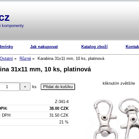
cz
mi komponenty
dmínky
Jak nakupovat
Katalog zboží
Kontak
Ostatní
Různé
Karabina 31x11 mm, 10 ks, platinová
ina 31x11 mm, 10 ks, platinová
kliknutím zvětšíte
ks
Z-341-4
DPH:
38.00 CZK
z DPH:
31.50 CZK
21 %