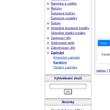
Ramínka a vodiče
Řetízky
Šatonové kuličky
Šatonové rondelky
Šatony
Skleněné broušené korálky
Skleněné hladké korálky
Spojovací díly
Voskované perle
Popis
Zakončovací díly
Zapínání
Karab
Americké zapínání
Karabiny
Ostatní zapínání
nahoru
|
T
Vyhledávání zboží
Novinky