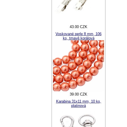
43.00 CZK
Voskované perle 8 mm, 106
ks, tmavě korálová
39.00 CZK
Karabina 31x11 mm, 10 ks,
platinová