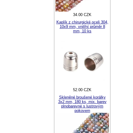
34.00 CZK
Kaplík z chirurgické oceli 304,
10x9 mm, vnitřní průměr 8
mm, 10 ks
52.00 CZK
Skleněné broušené korálky
3x2 mm, 180 ks, mix. barev
plnobarevné s lustrovým
pokovem