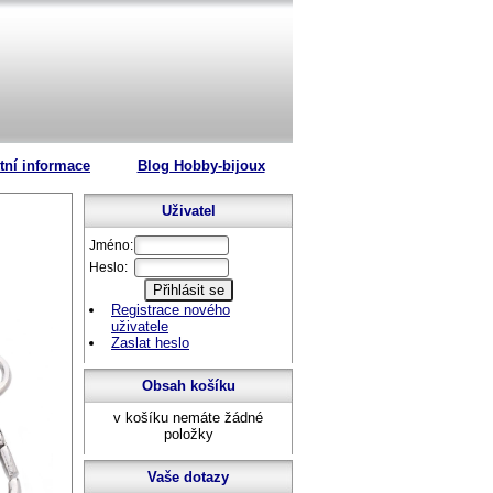
tní informace
Blog Hobby-bijoux
Uživatel
Jméno:
Heslo:
Registrace nového
uživatele
Zaslat heslo
Obsah košíku
v košíku nemáte žádné
položky
Vaše dotazy