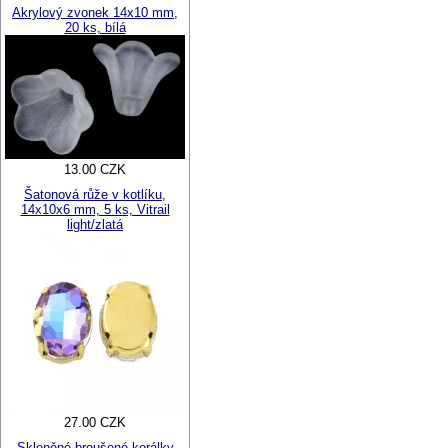
Akrylový zvonek 14x10 mm,
20 ks, bílá
13.00 CZK
Šatonová růže v kotlíku,
14x10x6 mm, 5 ks, Vitrail
light/zlatá
27.00 CZK
Skleněné broušené korálky