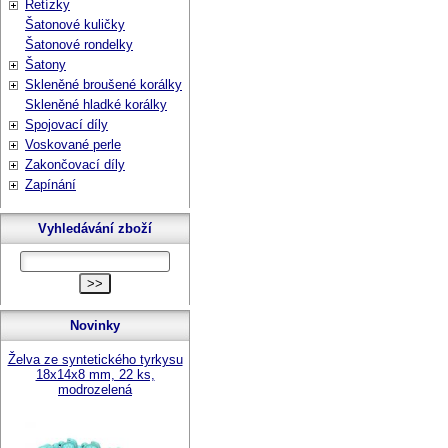
Řetízky
Šatonové kuličky
Šatonové rondelky
Šatony
Skleněné broušené korálky
Skleněné hladké korálky
Spojovací díly
Voskované perle
Zakončovací díly
Zapínání
Vyhledávání zboží
Novinky
Želva ze syntetického tyrkysu
18x14x8 mm, 22 ks,
modrozelená