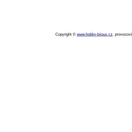
Copyright ©
www.hobby-bijoux.cz
,
provozov