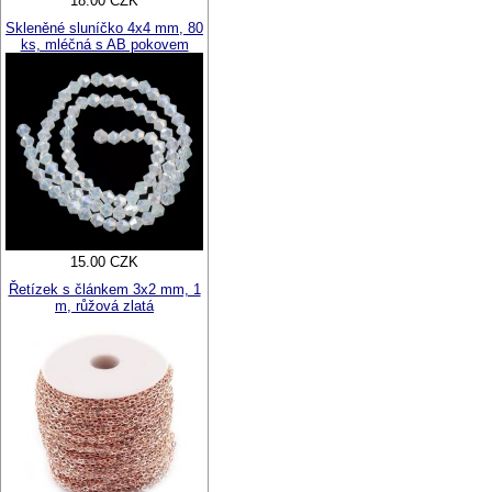
18.00 CZK
Skleněné sluníčko 4x4 mm, 80
ks, mléčná s AB pokovem
15.00 CZK
Řetízek s článkem 3x2 mm, 1
m, růžová zlatá