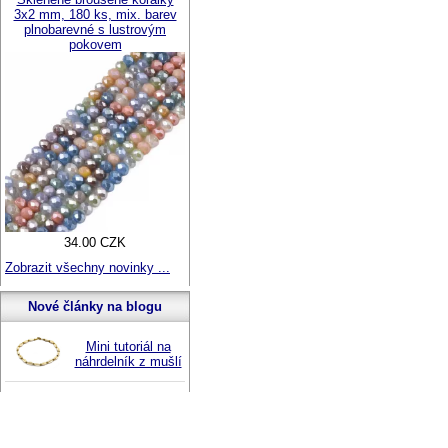
3x2 mm, 180 ks, mix. barev
plnobarevné s lustrovým
pokovem
34.00 CZK
Zobrazit všechny novinky ...
Nové články na blogu
Mini tutoriál na
náhrdelník z mušlí