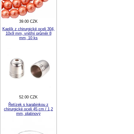
39.00 CZK
Kaplík z chirurgické oceli 304,
10x9 mm, vnitřní průměr 8
mm, 10 ks
52.00 CZK
Řetízek s karabinkou z
chirurgické oceli 45 cm / 1,2
mm, platinový