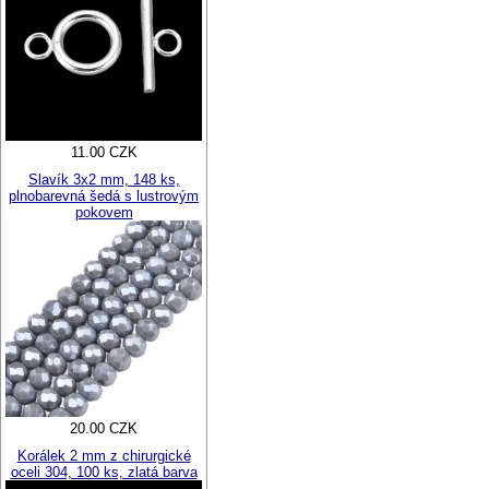
11.00 CZK
Slavík 3x2 mm, 148 ks,
plnobarevná šedá s lustrovým
pokovem
20.00 CZK
Korálek 2 mm z chirurgické
oceli 304, 100 ks, zlatá barva