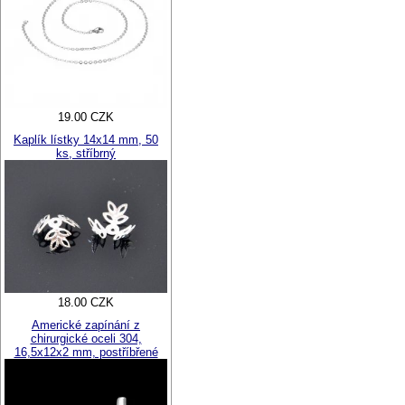
19.00 CZK
Kaplík lístky 14x14 mm, 50
ks, stříbrný
18.00 CZK
Americké zapínání z
chirurgické oceli 304,
16,5x12x2 mm, postříbřené