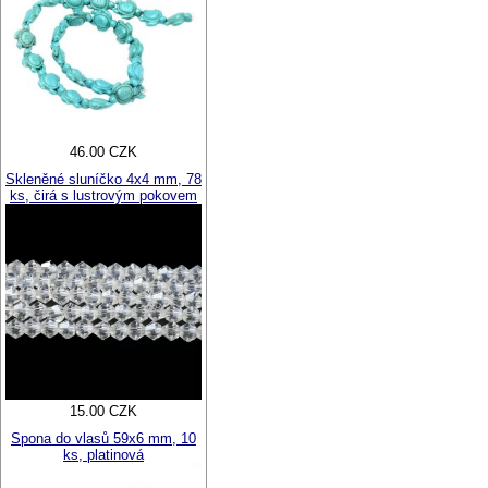
46.00 CZK
Skleněné sluníčko 4x4 mm, 78
ks, čirá s lustrovým pokovem
15.00 CZK
Spona do vlasů 59x6 mm, 10
ks, platinová