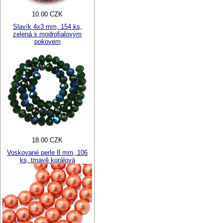
10.00 CZK
Slavík 4x3 mm, 154 ks,
zelená s modrofialovým
pokovem
18.00 CZK
Voskované perle 8 mm, 106
ks, tmavě korálová