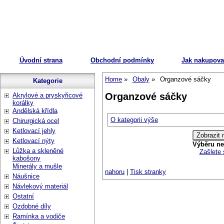
Úvodní strana
Obchodní podmínky
Jak nakupova
Home
Obaly
Organzové sáčky
Kategorie
Organzové sáčky
Akrylové a pryskyřicové
korálky
Andělská křídla
O kategorii výše
Chirurgická ocel
Ketlovací jehly
Ketlovací nýty
Výběru ne
Lůžka a skleněné
Zašlete 
kabošony
Minerály a mušle
nahoru
|
Tisk stranky
Náušnice
Návlekový materiál
Ostatní
Ozdobné díly
Ramínka a vodiče