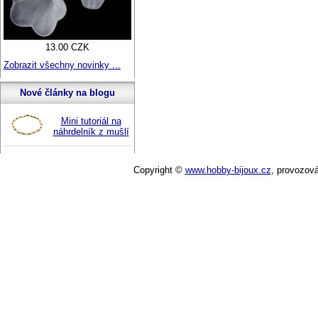
13.00 CZK
Zobrazit všechny novinky ...
Nové články na blogu
Mini tutoriál na
náhrdelník z mušlí
Copyright ©
www.hobby-bijoux.cz
,
provozov