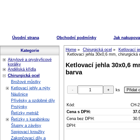
Úvodní strana
Obchodní podmínky
Jak nakupova
Home
Chirurgická ocel
Ketlovací je
Kategorie
Ketlovací jehla 30x0,6 mm, chirurgická o
Akrylové a pryskyřicové
Ketlovací jehla 30x0,6 mm
korálky
Andělská křídla
barva
Chirurgická ocel
Brožové můstky
Ketlovací jehly a nýty
ks
Náušnice
Přívěsky a ozdobné díly
Kód:
CH-2
Prstýnky
Cena s DPH:
37.
Řetízky metráž
Cena bez DPH:
30.
Řetízky s karabinkou
DPH:
Šlupny a závěsy
Spojovací kroužky
Zakončovací díly a