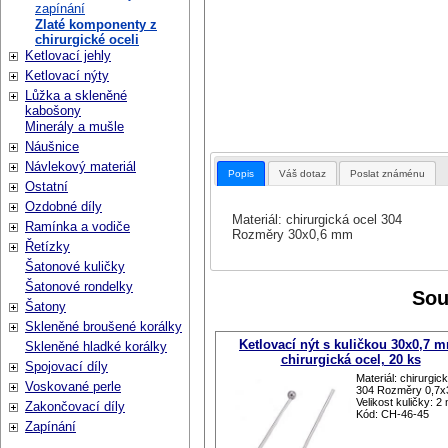
zapínání
Zlaté komponenty z
chirurgické oceli
Ketlovací jehly
Ketlovací nýty
Lůžka a skleněné
kabošony
Minerály a mušle
Náušnice
Návlekový materiál
Popis
Váš dotaz
Poslat známénu
Ostatní
Ozdobné díly
Materiál: chirurgická ocel 304
Ramínka a vodiče
Rozměry 30x0,6 mm
Řetízky
Šatonové kuličky
Šatonové rondelky
Sou
Šatony
Skleněné broušené korálky
Ketlovací nýt s kuličkou 30x0,7 
Skleněné hladké korálky
chirurgická ocel, 20 ks
Spojovací díly
Materiál: chirurgic
Voskované perle
304 Rozměry 0,7
Velikost kuličky: 
Zakončovací díly
Kód: CH-46-45
Zapínání