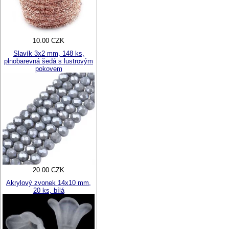
10.00 CZK
Slavík 3x2 mm, 148 ks,
plnobarevná šedá s lustrovým
pokovem
20.00 CZK
Akrylový zvonek 14x10 mm,
20 ks, bílá