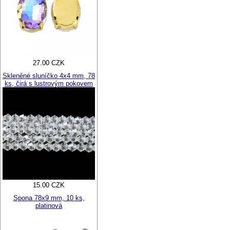
27.00 CZK
Skleněné sluníčko 4x4 mm, 78
ks, čirá s lustrovým pokovem
15.00 CZK
Spona 78x9 mm, 10 ks,
platinová