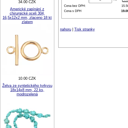
34.00 CZK
Cena bez DPH:
15.
Americké zapínání z
Cena s DPH
19.0
chirurgické oceli 304,
16,5x12x2 mm, zlaceno 18 kt
zlatem
nahoru
|
Tisk stranky
10.00 CZK
Želva ze syntetického tyrkysu
18x14x8 mm, 22 ks,
modrozelená