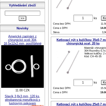
Vyhledávání zboží
ks
Cena bez DPH:
11.
Novinky
Cena s DPH
14.0
Sleva
3,
Americké zapínání z
Původní cena
18.
chirurgické oceli 304,
Ketlovací nýt s kuličkou 35x0,7 
16,5x12x2 mm, postříbřené
chirurgická ocel, 20 ks
Materiál: chirurgic
304 Rozměry 0,7
Velikost kuličky: 
Kód: CH-45-35
ks
Cena bez DPH:
15.
11.00 CZK
Cena s DPH
19.0
Slavík 3,8x3 mm, 120 ks,
plnobarevná meruňková s
lustrovým pokovem
Ketlovací nýt s kuličkou 25x0,7 