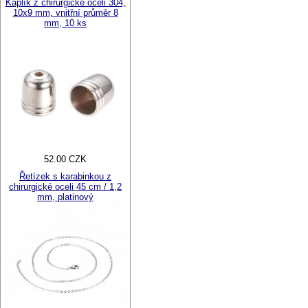
Kaplík z chirurgické oceli 304,
10x9 mm, vnitřní průměr 8
mm, 10 ks
52.00 CZK
Řetízek s karabinkou z
chirurgické oceli 45 cm / 1,2
mm, platinový