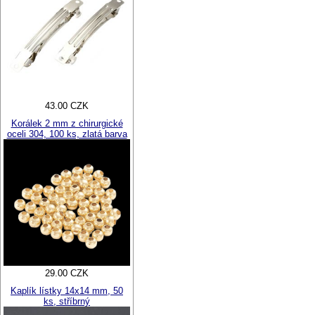
43.00 CZK
Korálek 2 mm z chirurgické
oceli 304, 100 ks, zlatá barva
29.00 CZK
Kaplík lístky 14x14 mm, 50
ks, stříbrný