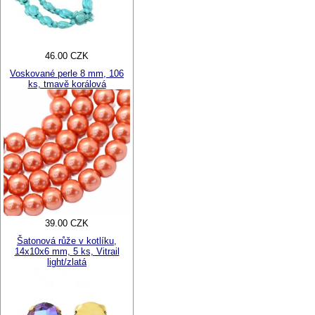
46.00 CZK
Voskované perle 8 mm, 106
ks, tmavě korálová
39.00 CZK
Šatonová růže v kotlíku,
14x10x6 mm, 5 ks, Vitrail
light/zlatá