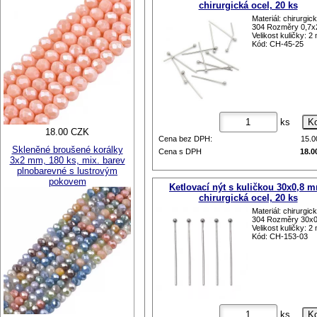
chirurgická ocel, 20 ks
Materiál: chirurgic
304 Rozměry 0,7
Velikost kuličky: 
Kód: CH-45-25
ks
18.00 CZK
Cena bez DPH:
15.
Skleněné broušené korálky
Cena s DPH
18.0
3x2 mm, 180 ks, mix. barev
plnobarevné s lustrovým
pokovem
Ketlovací nýt s kuličkou 30x0,8 
chirurgická ocel, 20 ks
Materiál: chirurgic
304 Rozměry 30x
Velikost kuličky: 
Kód: CH-153-03
ks