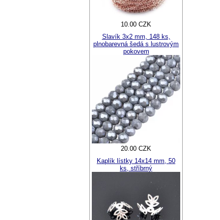
10.00 CZK
Slavík 3x2 mm, 148 ks,
plnobarevná šedá s lustrovým
pokovem
20.00 CZK
Kaplík lístky 14x14 mm, 50
ks, stříbrný