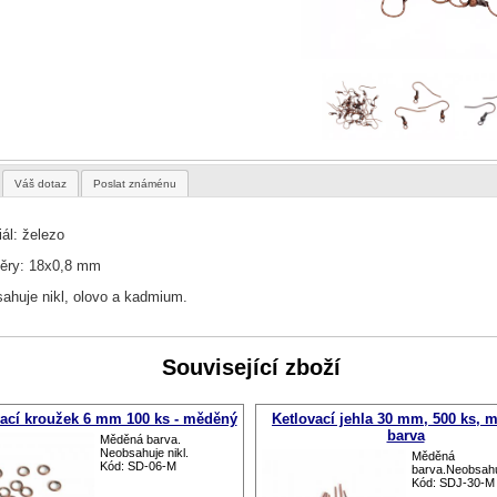
Váš dotaz
Poslat známénu
iál: železo
ěry: 18x0,8 mm
ahuje nikl, olovo a kadmium.
Související zboží
ací kroužek 6 mm 100 ks - měděný
Ketlovací jehla 30 mm, 500 ks, 
barva
Měděná barva.
Neobsahuje nikl.
Měděná
Kód: SD-06-M
barva.Neobsahuj
Kód: SDJ-30-M