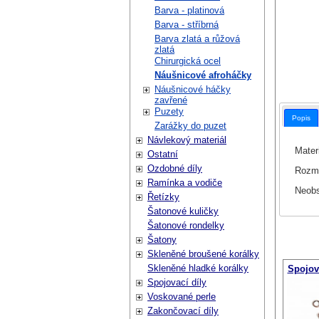
Barva - platinová
Barva - stříbrná
Barva zlatá a růžová
zlatá
Chirurgická ocel
Náušnicové afroháčky
Náušnicové háčky
zavřené
Puzety
Popis
Zarážky do puzet
Návlekový materiál
Mater
Ostatní
Ozdobné díly
Rozm
Ramínka a vodiče
Neobs
Řetízky
Šatonové kuličky
Šatonové rondelky
Šatony
Skleněné broušené korálky
Skleněné hladké korálky
Spojov
Spojovací díly
Voskované perle
Zakončovací díly