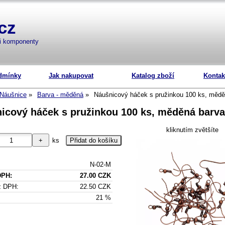
cz
mi komponenty
dmínky
Jak nakupovat
Katalog zboží
Kontak
Náušnice
Barva - měděná
Náušnicový háček s pružinkou 100 ks, mědě
icový háček s pružinkou 100 ks, měděná barva
kliknutím zvětšíte
ks
N-02-M
DPH:
27.00 CZK
z DPH:
22.50 CZK
21 %