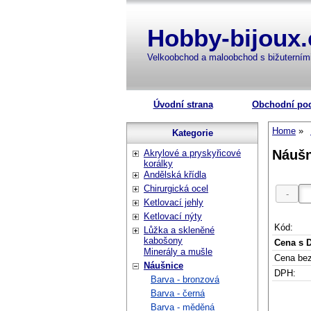
Hobby-bijoux.
Velkoobchod a maloobchod s bižuterní
Úvodní strana
Obchodní po
Home
Kategorie
Náušn
Akrylové a pryskyřicové
korálky
Andělská křídla
Chirurgická ocel
Ketlovací jehly
Ketlovací nýty
Kód:
Lůžka a skleněné
kabošony
Cena s 
Minerály a mušle
Cena be
Náušnice
DPH:
Barva - bronzová
Barva - černá
Barva - měděná