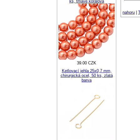
ks, tmavě korálová
nahoru
|
T
39.00 CZK
Ketlovací jehla 25x0,7 mm,
chirurgická ocel, 50 ks, zlatá
barva