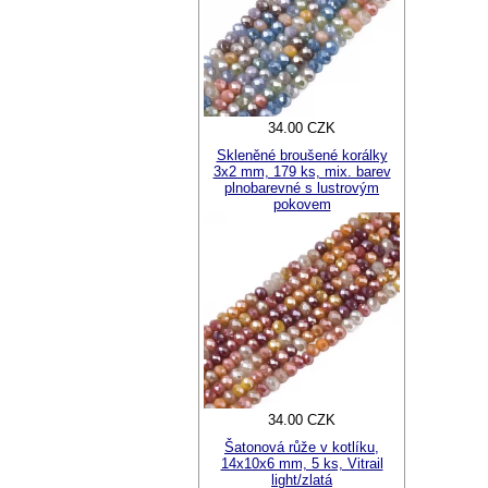
34.00 CZK
Skleněné broušené korálky
3x2 mm, 179 ks, mix. barev
plnobarevné s lustrovým
pokovem
34.00 CZK
Šatonová růže v kotlíku,
14x10x6 mm, 5 ks, Vitrail
light/zlatá