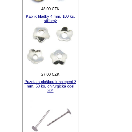
48.00 CZK
Kaplík hladký 4 mm, 100 ks,
stříbrný
27.00 CZK
Puzeta s ploškou k nalepení 3
mm, 50 ks, chirurgická ocel
304