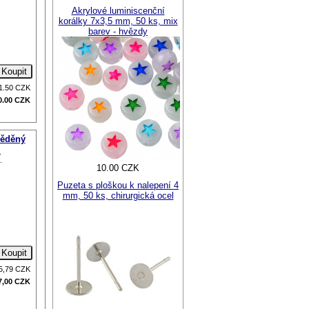
Akrylové luminiscenční
korálky 7x3,5 mm, 50 ks, mix
barev - hvězdy
1.50
CZK
0.00
CZK
měděný
.
.
10.00 CZK
Puzeta s ploškou k nalepení 4
mm, 50 ks, chirurgická ocel
5,79
CZK
7,00
CZK