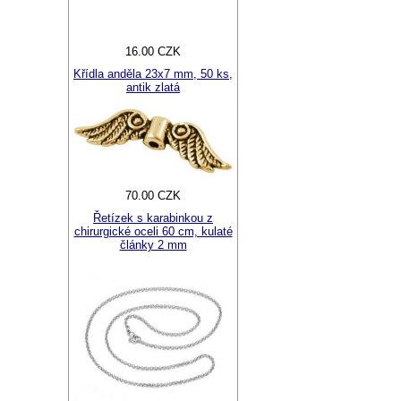
16.00 CZK
Křídla anděla 23x7 mm, 50 ks,
antik zlatá
70.00 CZK
Řetízek s karabinkou z
chirurgické oceli 60 cm, kulaté
články 2 mm