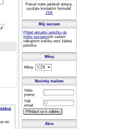
Pokud máte jakékoli dotazy,
využijte kontaktní formulář.
ZDE
Můj seznam
Přidat aktuální položku do
mého seznamu
Ve vašem
nákupním košíku není žádná
položka
Měny
Měny
Novinky mailem
Vaše
jméno:
Váš
email:
měděná
e nikl.
Akce