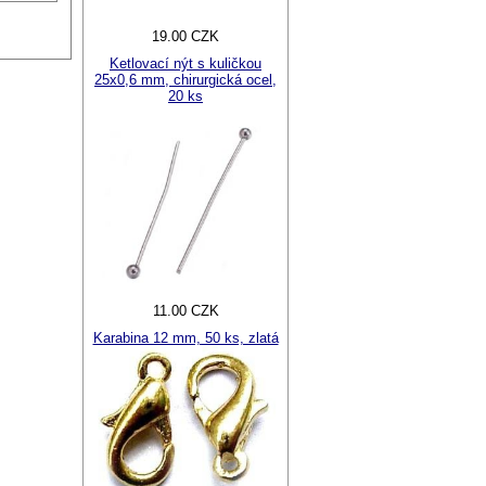
19.00 CZK
Ketlovací nýt s kuličkou
25x0,6 mm, chirurgická ocel,
20 ks
11.00 CZK
Karabina 12 mm, 50 ks, zlatá