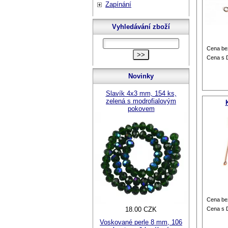
Zapínání
Vyhledávání zboží
Cena be
Cena s
Novinky
Slavík 4x3 mm, 154 ks,
zelená s modrofialovým
pokovem
Cena be
18.00 CZK
Cena s
Voskované perle 8 mm, 106