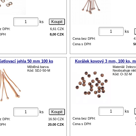
ks
z DPH:
6,61
CZK
ks
 DPH
8,00
CZK
Cena bez DPH:
4
Cena s DPH
5
Ketlovací jehla 50 mm 100 ks
Korálek kovový 3 mm, 100 ks, 
Měděná barva.
Materiál: železo
Kód: SDJ-50-M
Neobsahuje nikl
Kód: O-32-M
ks
ks
Cena bez DPH:
z DPH:
16.50
CZK
Cena s DPH
 DPH
20.00
CZK