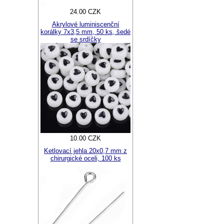
24.00 CZK
Akrylové luminiscenční
korálky 7x3,5 mm, 50 ks, šedé
se srdíčky
10.00 CZK
Ketlovací jehla 20x0,7 mm z
chirurgické oceli, 100 ks