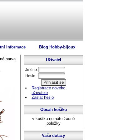
tní informace
Blog Hobby-bijoux
ná barva
Uživatel
Jméno:
Heslo:
Registrace nového
uživatele
Zaslat heslo
Obsah košíku
v košíku nemáte žádné
položky
Vaše dotazy