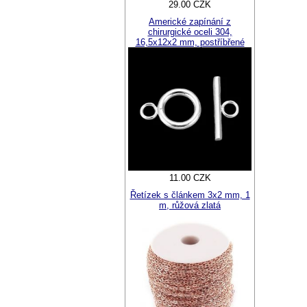
29.00 CZK
Americké zapínání z
chirurgické oceli 304,
16,5x12x2 mm, postříbřené
11.00 CZK
Řetízek s článkem 3x2 mm, 1
m, růžová zlatá