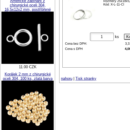
Americké zapínání z
Rozměry 25x18x5
Kód: X-L-11-Cl
chirurgické oceli 304,
16,5x12x2 mm, postříbřené
ks
Cena bez DPH:
3,
Cena s DPH
4,0
11.00 CZK
Korálek 2 mm z chirurgické
oceli 304, 100 ks, zlatá barva
nahoru
|
Tisk stranky