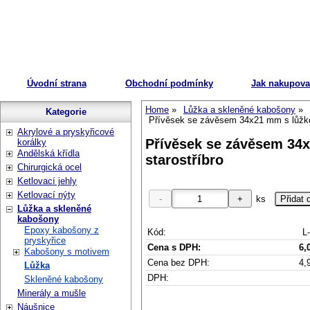
Úvodní strana
Obchodní podmínky
Jak nakupova
Home
Lůžka a skleněné kabošony
Kategorie
Přívěsek se závěsem 34x21 mm s lůžke
Akrylové a pryskyřicové
Přívěsek se závěsem 34
korálky
Andělská křídla
starostříbro
Chirurgická ocel
Ketlovací jehly
Ketlovací nýty
ks
Lůžka a skleněné
kabošony
Epoxy kabošony z
Kód:
L
pryskyřice
Cena s DPH:
6,
Kabošony s motivem
Cena bez DPH:
4,
Lůžka
DPH:
Skleněné kabošony
Minerály a mušle
Náušnice