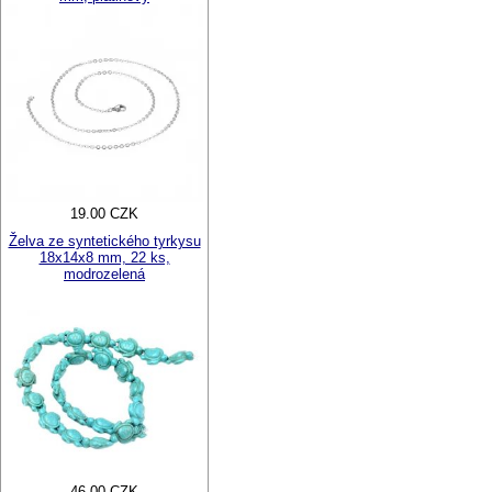
19.00 CZK
Želva ze syntetického tyrkysu
18x14x8 mm, 22 ks,
modrozelená
46.00 CZK