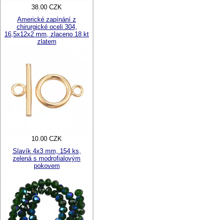
38.00 CZK
Americké zapínání z
chirurgické oceli 304,
16,5x12x2 mm, zlaceno 18 kt
zlatem
10.00 CZK
Slavík 4x3 mm, 154 ks,
zelená s modrofialovým
pokovem