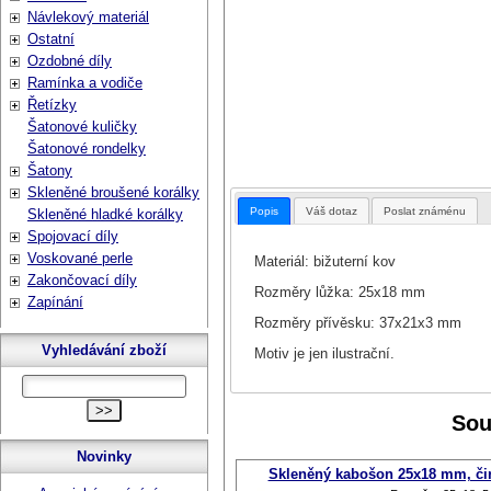
Návlekový materiál
Ostatní
Ozdobné díly
Ramínka a vodiče
Řetízky
Šatonové kuličky
Šatonové rondelky
Šatony
Skleněné broušené korálky
Popis
Váš dotaz
Poslat známénu
Skleněné hladké korálky
Spojovací díly
Voskované perle
Materiál: bižuterní kov
Zakončovací díly
Rozměry lůžka: 25x18 mm
Zapínání
Rozměry přívěsku: 37x21x3 mm
Vyhledávání zboží
Motiv je jen ilustrační.
Sou
Novinky
Skleněný kabošon 25x18 mm, či