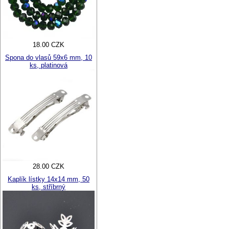
18.00 CZK
Spona do vlasů 59x6 mm, 10
ks, platinová
28.00 CZK
Kaplík lístky 14x14 mm, 50
ks, stříbrný