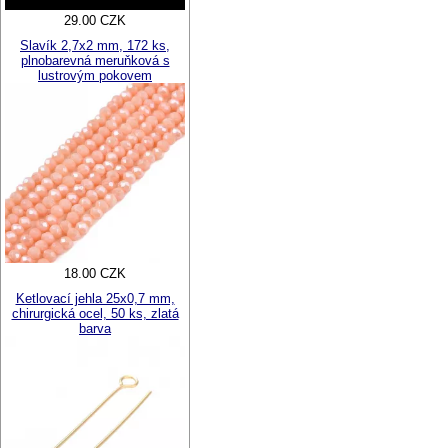
29.00 CZK
Slavík 2,7x2 mm, 172 ks,
plnobarevná meruňková s
lustrovým pokovem
18.00 CZK
Ketlovací jehla 25x0,7 mm,
chirurgická ocel, 50 ks, zlatá
barva