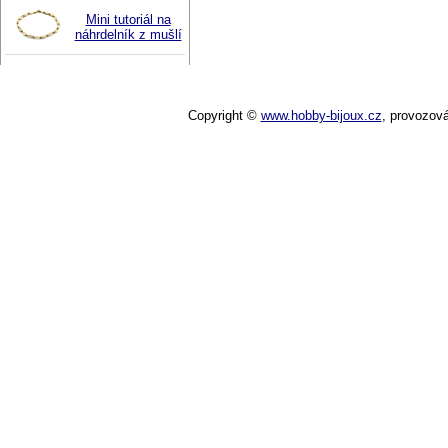
Mini tutoriál na
náhrdelník z mušlí
Copyright ©
www.hobby-bijoux.cz
,
provozov