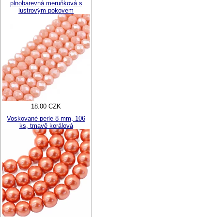
plnobarevná meruňková s
lustrovým pokovem
18.00 CZK
Voskované perle 8 mm, 106
ks, tmavě korálová