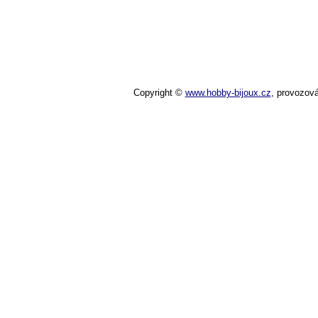
Copyright ©
www.hobby-bijoux.cz
,
provozov