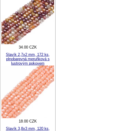
34.00 CZK
Slavík 2,7x2 mm, 172 ks,
plnobarevná meruňková s
lustrovým pokovem
18.00 CZK
Slavík 3,8x3 mm, 120 ks,