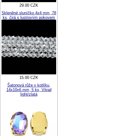
29.00 CZK
Skleněné sluníčko 4x4 mm, 78
ks, čirá s lustrovým pokovem
15.00 CZK
Šatonová růže v kotlíku,
14x10x6 mm, 5 ks, Vitrail
light/zlatá