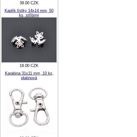
39.00 CZK
Kaplík lístky 14x14 mm, 50
ks, stříbrný
18.00 CZK
Karabina 31x11 mm, 10 ks,
platinová