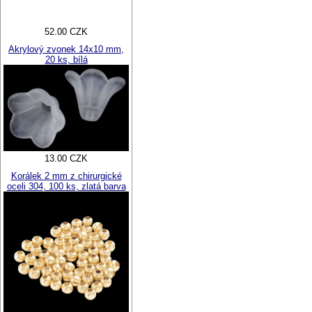
52.00 CZK
Akrylový zvonek 14x10 mm,
20 ks, bílá
13.00 CZK
Korálek 2 mm z chirurgické
oceli 304, 100 ks, zlatá barva