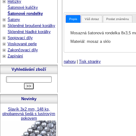
Řetízky
Šatonové kuličky
Šatonové rondelky
Popis
Váš dotaz
Poslat známénu
Šatony
Skleněné broušené korálky
Skleněné hladké korálky
Mosazná šatonová rondelka 8x3,5 mm,
Spojovací díly
Materiál: mosaz a sklo
Voskované perle
Zakončovací díly
Zapínání
nahoru
|
Tisk stranky
Vyhledávání zboží
Novinky
Slavík 3x2 mm, 148 ks,
plnobarevná šedá s lustrovým
pokovem