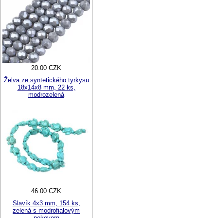
20.00 CZK
Želva ze syntetického tyrkysu
18x14x8 mm, 22 ks,
modrozelená
46.00 CZK
Slavík 4x3 mm, 154 ks,
zelená s modrofialovým
pokovem