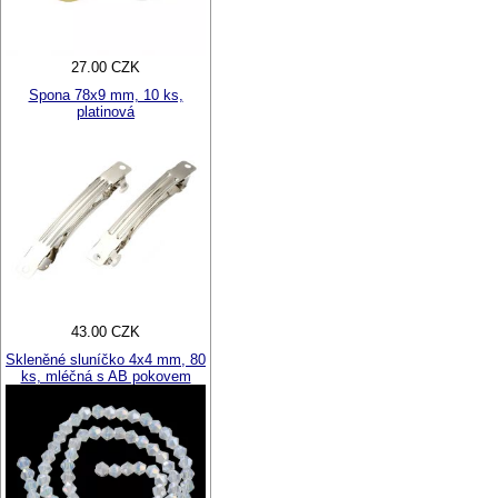
27.00 CZK
Spona 78x9 mm, 10 ks,
platinová
43.00 CZK
Skleněné sluníčko 4x4 mm, 80
ks, mléčná s AB pokovem