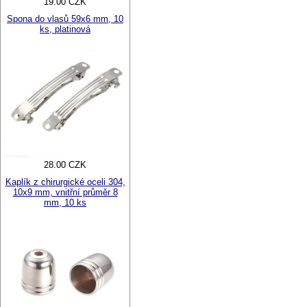
19.00 CZK
Spona do vlasů 59x6 mm, 10
ks, platinová
28.00 CZK
Kaplík z chirurgické oceli 304,
10x9 mm, vnitřní průměr 8
mm, 10 ks