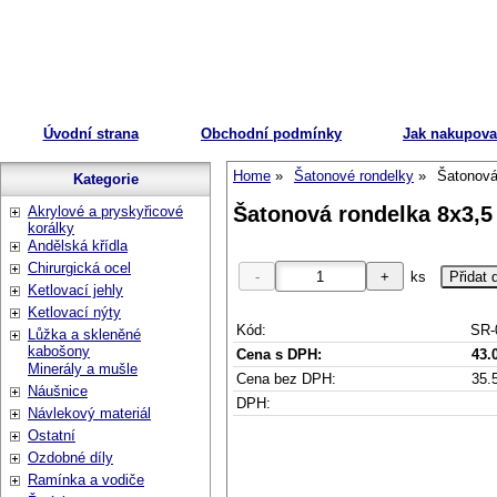
Úvodní strana
Obchodní podmínky
Jak nakupova
Home
Šatonové rondelky
Šatonová 
Kategorie
Šatonová rondelka 8x3,5 m
Akrylové a pryskyřicové
korálky
Andělská křídla
Chirurgická ocel
ks
Ketlovací jehly
Ketlovací nýty
Kód:
SR-
Lůžka a skleněné
kabošony
Cena s DPH:
43.
Minerály a mušle
Cena bez DPH:
35.
Náušnice
DPH:
Návlekový materiál
Ostatní
Ozdobné díly
Ramínka a vodiče