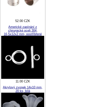
52.00 CZK
Americké zapínání z
chirurgické oceli 304,
16,5x12x2 mm, postříbřené
11.00 CZK
Akrylový zvonek 14x10 mm,
20 ks, bílá