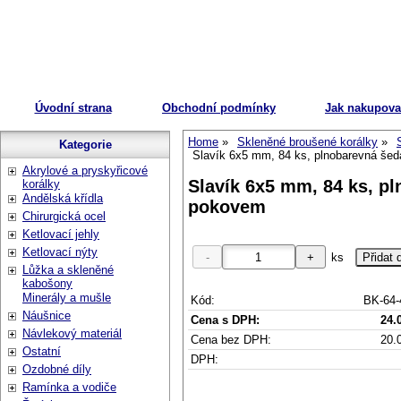
Úvodní strana
Obchodní podmínky
Jak nakupova
Home
Skleněné broušené korálky
Kategorie
Slavík 6x5 mm, 84 ks, plnobarevná še
Akrylové a pryskyřicové
Slavík 6x5 mm, 84 ks, p
korálky
Andělská křídla
pokovem
Chirurgická ocel
Ketlovací jehly
Ketlovací nýty
ks
Lůžka a skleněné
kabošony
Minerály a mušle
Kód:
BK-64-
Náušnice
Cena s DPH:
24.
Návlekový materiál
Cena bez DPH:
20.
Ostatní
DPH:
Ozdobné díly
Ramínka a vodiče