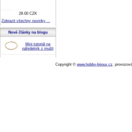
28.00 CZK
Zobrazit všechny novinky ...
Nové články na blogu
Mini tutoriál na
náhrdelník z mušlí
Copyright ©
www.hobby-bijoux.cz
,
provozov