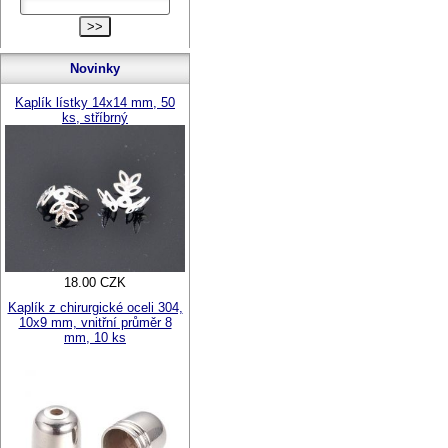
Novinky
Kaplík lístky 14x14 mm, 50
ks, stříbrný
18.00 CZK
Kaplík z chirurgické oceli 304,
10x9 mm, vnitřní průměr 8
mm, 10 ks