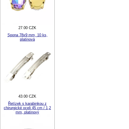
27.00 CZK
Spona 78x9 mm, 10 ks,
platinová
43.00 CZK
Řetízek s karabinkou z
chirurgické oceli 45 cm / 1,2
mm, platinový