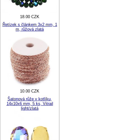
18.00 CZK
Řetízek s článkem 3x2 mm, 1
m, růžová zlatá
10.00 CZK
Šatonová růže v kotlíku,
14x10x6 mm, 5 ks, Vitrail
light/zlatá