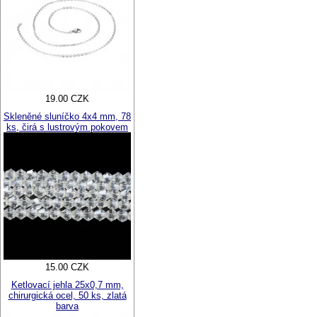
19.00 CZK
Skleněné sluníčko 4x4 mm, 78
ks, čirá s lustrovým pokovem
15.00 CZK
Ketlovací jehla 25x0,7 mm,
chirurgická ocel, 50 ks, zlatá
barva