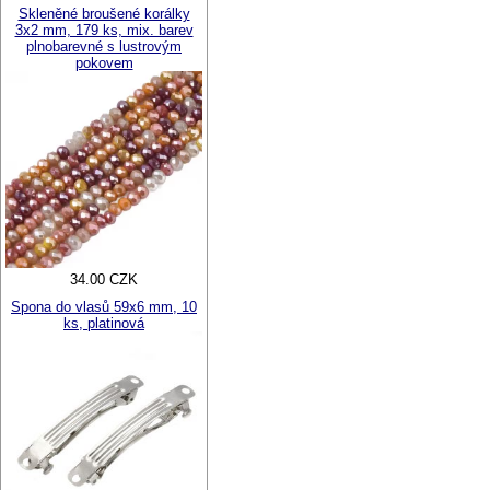
Skleněné broušené korálky
3x2 mm, 179 ks, mix. barev
plnobarevné s lustrovým
pokovem
34.00 CZK
Spona do vlasů 59x6 mm, 10
ks, platinová