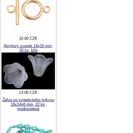
10.00 CZK
Akrylový zvonek 14x10 mm,
20 ks, bílá
13.00 CZK
Želva ze syntetického tyrkysu
18x14x8 mm, 22 ks,
modrozelená