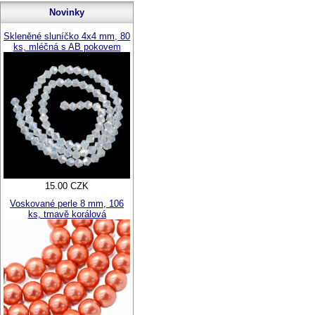
Novinky
Skleněné sluníčko 4x4 mm, 80
ks, mléčná s AB pokovem
15.00 CZK
Voskované perle 8 mm, 106
ks, tmavě korálová