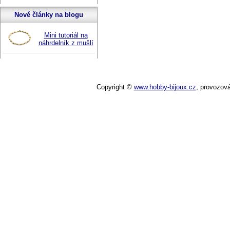
Nové články na blogu
Mini tutoriál na
náhrdelník z mušlí
Copyright ©
www.hobby-bijoux.cz
,
provozov