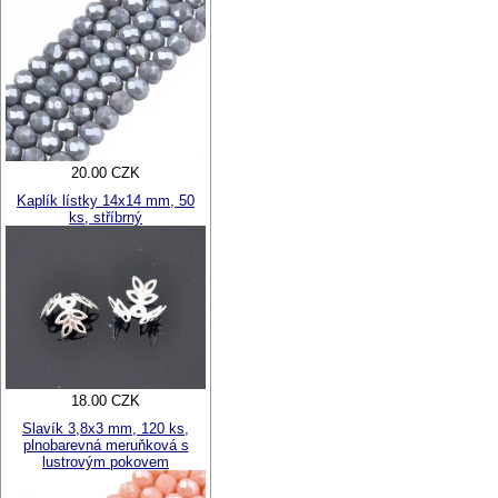
20.00 CZK
Kaplík lístky 14x14 mm, 50
ks, stříbrný
18.00 CZK
Slavík 3,8x3 mm, 120 ks,
plnobarevná meruňková s
lustrovým pokovem