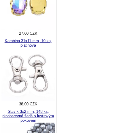
27.00 CZK
Karabina 31x11 mm, 10 ks,
platinová
38.00 CZK
Slavík 3x2 mm, 148 ks,
plnobarevná šedá s lustrovým
pokovem