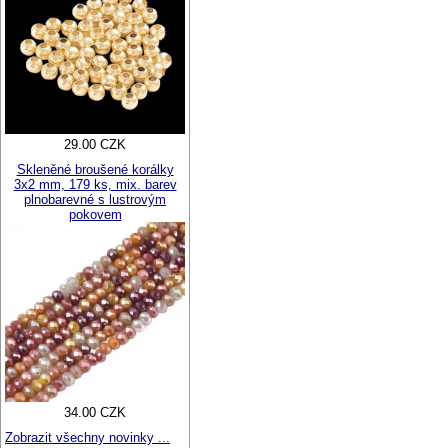
29.00 CZK
Skleněné broušené korálky
3x2 mm, 179 ks, mix. barev
plnobarevné s lustrovým
pokovem
34.00 CZK
Zobrazit všechny novinky ...