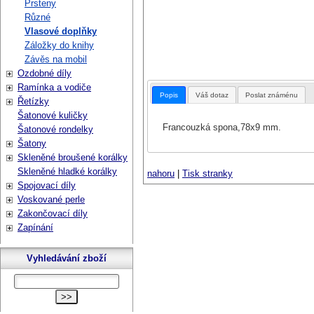
Prsteny
Různé
Vlasové doplňky
Záložky do knihy
Závěs na mobil
Ozdobné díly
Ramínka a vodiče
Popis
Váš dotaz
Poslat známénu
Řetízky
Šatonové kuličky
Francouzká spona,78x9 mm.
Šatonové rondelky
Šatony
Skleněné broušené korálky
Skleněné hladké korálky
nahoru
|
Tisk stranky
Spojovací díly
Voskované perle
Zakončovací díly
Zapínání
Vyhledávání zboží