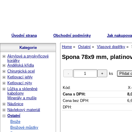
Úvodní strana
Obchodní podmínky
Jak nakupova
Home
Ostatní
Vlasové doplňky
Kategorie
Spona 78x9 mm, platino
Akrylové a pryskyřicové
korálky
Andělská křídla
Chirurgická ocel
ks
Ketlovací jehly
Ketlovací nýty
Kód:
X-
Lůžka a skleněné
kabošony
Cena s DPH:
8,
Minerály a mušle
Cena bez DPH:
6,
Náušnice
DPH:
Návlekový materiál
Ostatní
Brože
Brožové můstky