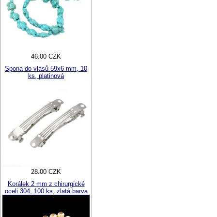
46.00 CZK
Spona do vlasů 59x6 mm, 10
ks, platinová
28.00 CZK
Korálek 2 mm z chirurgické
oceli 304, 100 ks, zlatá barva