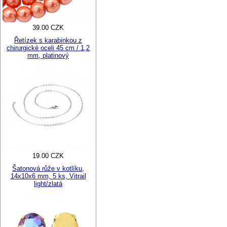
39.00 CZK
Řetízek s karabinkou z
chirurgické oceli 45 cm / 1,2
mm, platinový
19.00 CZK
Šatonová růže v kotlíku,
14x10x6 mm, 5 ks, Vitrail
light/zlatá