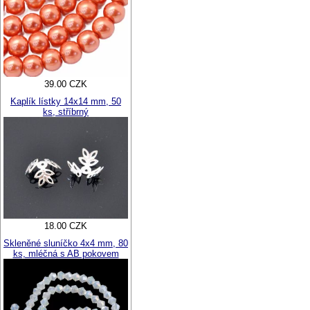
39.00 CZK
Kaplík lístky 14x14 mm, 50
ks, stříbrný
18.00 CZK
Skleněné sluníčko 4x4 mm, 80
ks, mléčná s AB pokovem