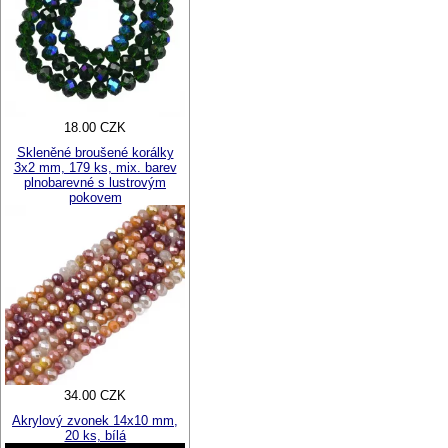
18.00 CZK
Skleněné broušené korálky
3x2 mm, 179 ks, mix. barev
plnobarevné s lustrovým
pokovem
34.00 CZK
Akrylový zvonek 14x10 mm,
20 ks, bílá