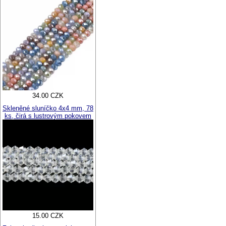
34.00 CZK
Skleněné sluníčko 4x4 mm, 78
ks, čirá s lustrovým pokovem
15.00 CZK