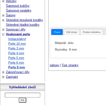
Řetízky
Šatonové kuličky
Šatonové rondelky
Šatony
Skleněné broušené korálky
Skleněné hladké korálky
Spojovací díly
Popis
Váš dotaz
Poslat známénu
Voskované perle
Imitace/akryl
Materiál: sklo
Perle 10 mm
Perle 3 mm
Rozměry: 8 mm
Perle 4 mm
Perle 5 mm
Perle 6 mm
nahoru
|
Tisk stranky
Perle 8 mm
Zakončovací díly
Zapínání
Vyhledávání zboží