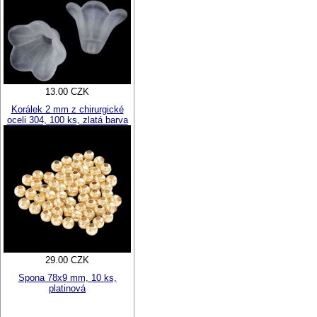
13.00 CZK
Korálek 2 mm z chirurgické
oceli 304, 100 ks, zlatá barva
29.00 CZK
Spona 78x9 mm, 10 ks,
platinová