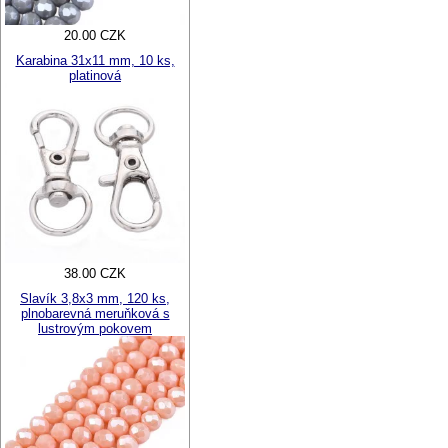
20.00 CZK
Karabina 31x11 mm, 10 ks,
platinová
38.00 CZK
Slavík 3,8x3 mm, 120 ks,
plnobarevná meruňková s
lustrovým pokovem