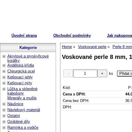
Úvodní strana
Obchodní podmínky
Jak nakupova
Home
Voskované perle
Perle 8 m
Kategorie
Voskované perle 8 mm, 1
Akrylové a pryskyřicové
korálky
Andělská křídla
Chirurgická ocel
ks
Ketlovací jehly
Ketlovací nýty
Kód:
P-
Lůžka a skleněné
kabošony
Cena s DPH:
44.
Minerály a mušle
Cena bez DPH:
36.
Náušnice
DPH:
Návlekový materiál
Ostatní
Ozdobné díly
Ramínka a vodiče