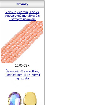
Novinky
Slavík 2,7x2 mm, 172 ks,
plnobarevná meruňková s
lustrovým pokovem
18.00 CZK
Šatonová růže v kotlíku,
14x10x6 mm, 5 ks, Vitrail
light/zlatá