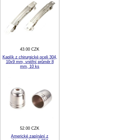
43.00 CZK
Kaplík z chirurgické oceli 304,
10x9 mm, vnitřní průměr 8
mm, 10 ks
52.00 CZK
Americké zapínání z