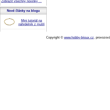
Zobrazit všechny novinky ...
Nové články na blogu
Mini tutoriál na
náhrdelník z mušlí
Copyright ©
www.hobby-bijoux.cz
,
provozov