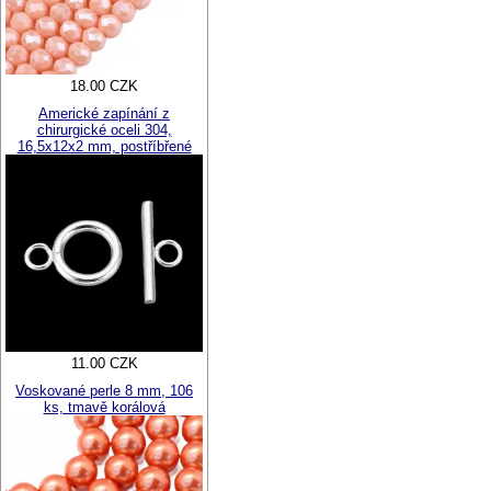
18.00 CZK
Americké zapínání z
chirurgické oceli 304,
16,5x12x2 mm, postříbřené
11.00 CZK
Voskované perle 8 mm, 106
ks, tmavě korálová