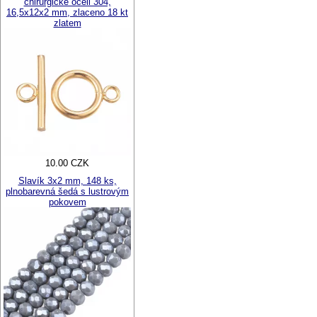
chirurgické oceli 304,
16,5x12x2 mm, zlaceno 18 kt
zlatem
10.00 CZK
Slavík 3x2 mm, 148 ks,
plnobarevná šedá s lustrovým
pokovem