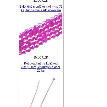
21.00 CZK
Skleněné sluníčko 4x4 mm, 76
ks, fuchsiová s AB pokovem
15.00 CZK
Ketlovací nýt s kuličkou
25x0,6 mm, chirurgická ocel,
20 ks