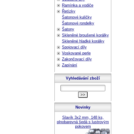
Ramínka a vodiče
Řetízky
Šatonové kuličky
Šatonové rondelky
Šatony
Skleněné broušené korálky
Skleněné hladké korálky
Spojovací díly
Voskované perle
Zakončovací díly
Zapínání
Vyhledávání zboží
Novinky
Slavík 3x2 mm, 148 ks,
plnobarevná šedá s lustrovým
pokovem