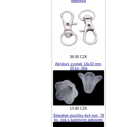
platinová
38.00 CZK
Akrylový zvonek 14x10 mm,
20 ks, bílá
13.00 CZK
Skleněné sluníčko 4x4 mm, 78
ks, čirá s lustrovým pokovem