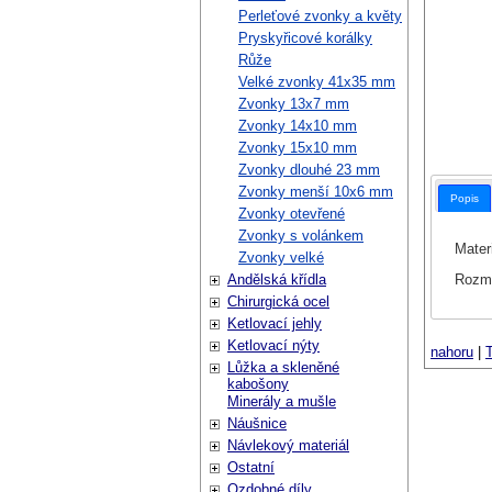
Perleťové zvonky a květy
Pryskyřicové korálky
Růže
Velké zvonky 41x35 mm
Zvonky 13x7 mm
Zvonky 14x10 mm
Zvonky 15x10 mm
Zvonky dlouhé 23 mm
Zvonky menší 10x6 mm
Popis
Zvonky otevřené
Zvonky s volánkem
Materi
Zvonky velké
Rozmě
Andělská křídla
Chirurgická ocel
Ketlovací jehly
Ketlovací nýty
nahoru
|
T
Lůžka a skleněné
kabošony
Minerály a mušle
Náušnice
Návlekový materiál
Ostatní
Ozdobné díly