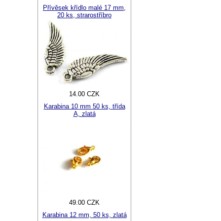
Přívěsek křídlo malé 17 mm,
20 ks, strarostříbro
14.00 CZK
Karabina 10 mm 50 ks, třída
A, zlatá
49.00 CZK
Karabina 12 mm, 50 ks, zlatá