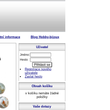
tní informace
Blog Hobby-bijoux
Uživatel
Jméno:
á
Heslo:
Registrace nového
uživatele
Zaslat heslo
Obsah košíku
v košíku nemáte žádné
položky
Vaše dotazy