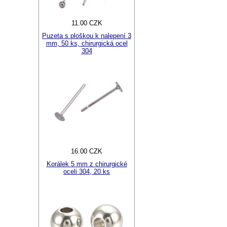
11.00 CZK
Puzeta s ploškou k nalepení 3
mm, 50 ks, chirurgická ocel
304
16.00 CZK
Korálek 5 mm z chirurgické
oceli 304, 20 ks