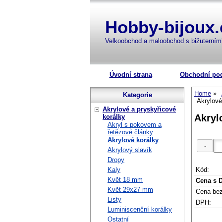
Hobby-bijoux.
Velkoobchod a maloobchod s bižuterní
Úvodní strana
Obchodní po
Home
Kategorie
Akrylové
Akrylové a pryskyřicové
Akryl
korálky
Akryl s pokovem a
řetězové články
Akrylové korálky
Akrylový slavík
Dropy
Kód:
Kaly
Květ 18 mm
Cena s 
Květ 29x27 mm
Cena be
Listy
DPH:
Luminiscenční korálky
Ostatní