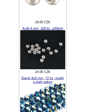
19.00 CZK
Květ 4 mm, 100 ks, stříbrný
24.00 CZK
Slavík 8x6 mm, 72 ks, modrý
a zlatý pokov