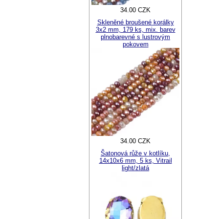
34.00 CZK
Skleněné broušené korálky
3x2 mm, 179 ks, mix. barev
plnobarevné s lustrovým
pokovem
34.00 CZK
Šatonová růže v kotlíku,
14x10x6 mm, 5 ks, Vitrail
light/zlatá