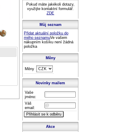
Pokud máte jakékoli dotazy,
využijte kontaktní formulář.
ZDE
Můj seznam
Přidat aktuální položku do
mého seznamu
Ve vašem
nákupním košíku není žádná
položka
Měny
Měny
Novinky mailem
Vaše
jméno:
Váš
email:
Akce