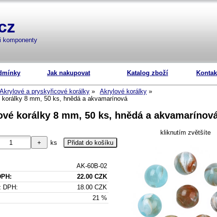
cz
mi komponenty
dmínky
Jak nakupovat
Katalog zboží
Kontak
Akrylové a pryskyřicové korálky
Akrylové korálky
 korálky 8 mm, 50 ks, hnědá a akvamarínová
ové korálky 8 mm, 50 ks, hnědá a akvamarínov
kliknutím zvětšíte
ks
AK-60B-02
DPH:
22.00 CZK
z DPH:
18.00 CZK
21 %