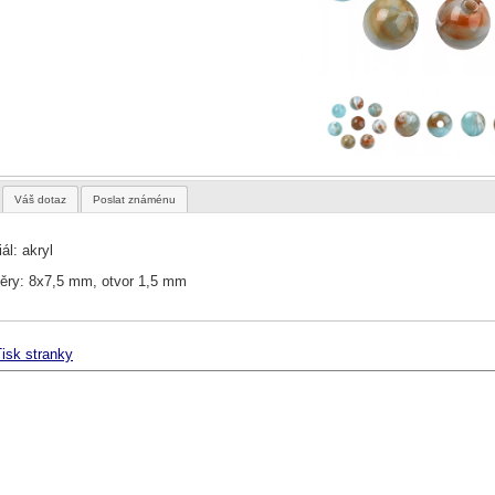
Váš dotaz
Poslat známénu
ál: akryl
ry: 8x7,5 mm, otvor 1,5 mm
isk stranky