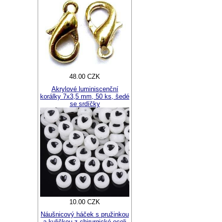
48.00 CZK
Akrylové luminiscenční
korálky 7x3,5 mm, 50 ks, šedé
se srdíčky
10.00 CZK
Náušnicový háček s pružinkou
a kuličkou z chirurgické oceli