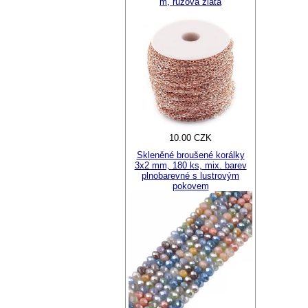
m, růžová zlatá
10.00 CZK
Skleněné broušené korálky
3x2 mm, 180 ks, mix. barev
plnobarevné s lustrovým
pokovem