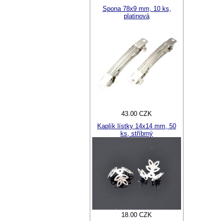
Spona 78x9 mm, 10 ks,
platinová
43.00 CZK
Kaplík lístky 14x14 mm, 50
ks, stříbrný
18.00 CZK