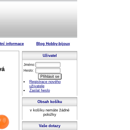
tní informace
Blog Hobby-bijoux
Uživatel
Jméno:
vá
Heslo:
Registrace nového
uživatele
Zaslat heslo
Obsah košíku
v košíku nemáte žádné
položky
Vaše dotazy