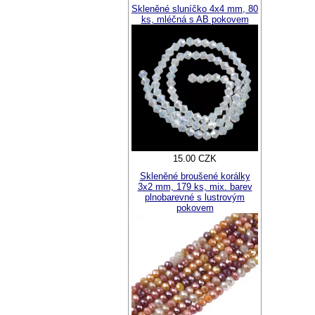
Skleněné sluníčko 4x4 mm, 80
ks, mléčná s AB pokovem
15.00 CZK
Skleněné broušené korálky
3x2 mm, 179 ks, mix. barev
plnobarevné s lustrovým
pokovem