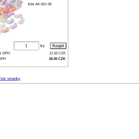
Kód: AK-001-08
ks
z DPH:
21.50
CZK
 DPH
26.00
CZK
isk stranky