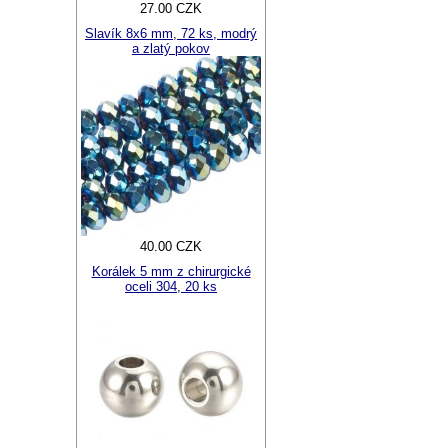
27.00 CZK
Slavík 8x6 mm, 72 ks, modrý
a zlatý pokov
40.00 CZK
Korálek 5 mm z chirurgické
oceli 304, 20 ks