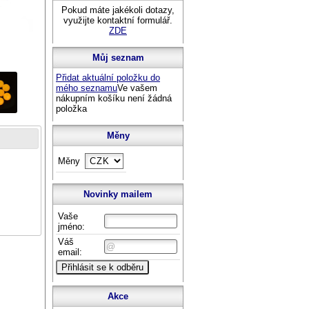
Pokud máte jakékoli dotazy,
využijte kontaktní formulář.
ZDE
Můj seznam
Přidat aktuální položku do
mého seznamu
Ve vašem
nákupním košíku není žádná
položka
Měny
Měny
Novinky mailem
Vaše
jméno:
Váš
email:
Akce