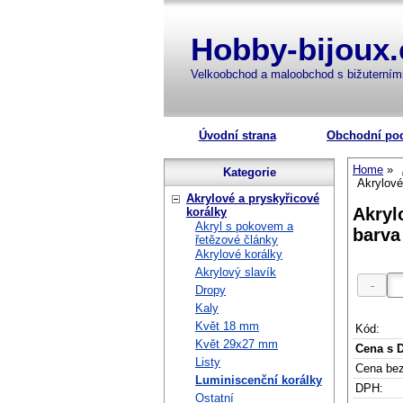
Hobby-bijoux.
Velkoobchod a maloobchod s bižuterní
Úvodní strana
Obchodní po
Home
Kategorie
Akrylové
Akrylové a pryskyřicové
Akryl
korálky
Akryl s pokovem a
barva
řetězové články
Akrylové korálky
Akrylový slavík
Dropy
Kaly
Květ 18 mm
Kód:
Květ 29x27 mm
Cena s 
Listy
Cena be
Luminiscenční korálky
DPH:
Ostatní