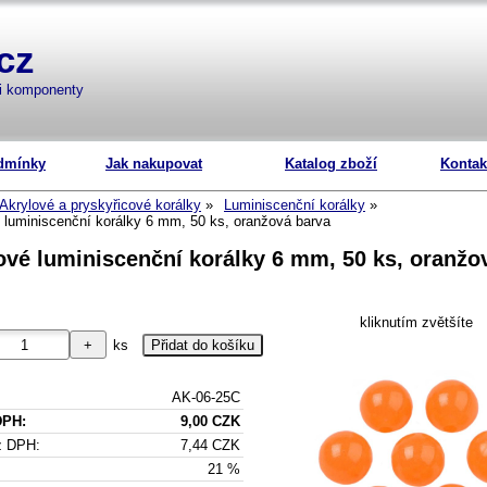
cz
mi komponenty
dmínky
Jak nakupovat
Katalog zboží
Kontak
Akrylové a pryskyřicové korálky
Luminiscenční korálky
 luminiscenční korálky 6 mm, 50 ks, oranžová barva
ové luminiscenční korálky 6 mm, 50 ks, oranžo
kliknutím zvětšíte
ks
AK-06-25C
DPH:
9,00 CZK
z DPH:
7,44 CZK
21 %