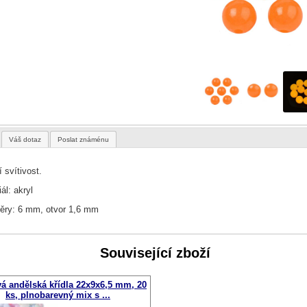
Váš dotaz
Poslat známénu
 svítivost.
ál: akryl
ry: 6 mm, otvor 1,6 mm
Související zboží
vá andělská křídla 22x9x6,5 mm, 20
ks, plnobarevný mix s ...