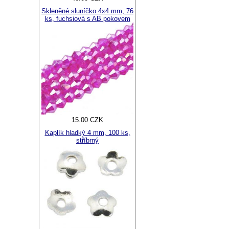
Skleněné sluníčko 4x4 mm, 76
ks, fuchsiová s AB pokovem
15.00 CZK
Kaplík hladký 4 mm, 100 ks,
stříbrný