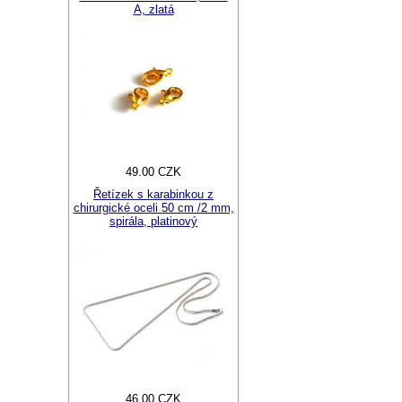
A, zlatá
49.00 CZK
Řetízek s karabinkou z
chirurgické oceli 50 cm /2 mm,
spirála, platinový
46.00 CZK