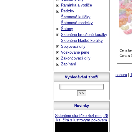
Ramínka a vodiče
Řetízky
Šatonové kuličky
Šatonové rondelky
Šatony
Skleněné broušené korálky
Skleněné hladké korálky
Spojovací díly
Cena be
Voskované perle
Cena s
Zakončovací díly
Zapínání
nahoru
|
T
Vyhledávání zboží
Novinky
Skleněné sluníčko 4x4 mm, 78
ks, čirá s lustrovým pokovem