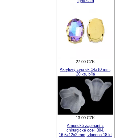
light/zlatá
27.00 CZK
Akrylový zvonek 14x10 mm,
20 ks, bílá
13.00 CZK
Americké zapínání z
chirurgické oceli 304,
16,5x12x2 mm, zlaceno 18 kt