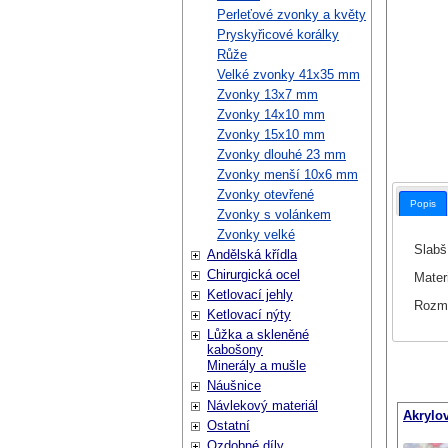
Perleťové zvonky a květy
Pryskyřicové korálky
Růže
Velké zvonky 41x35 mm
Zvonky 13x7 mm
Zvonky 14x10 mm
Zvonky 15x10 mm
Zvonky dlouhé 23 mm
Zvonky menší 10x6 mm
Zvonky otevřené
Popis
Zvonky s volánkem
Zvonky velké
Slabší
Andělská křídla
Chirurgická ocel
Materi
Ketlovací jehly
Rozmě
Ketlovací nýty
Lůžka a skleněné
kabošony
Minerály a mušle
Náušnice
Návlekový materiál
Akrylo
Ostatní
Ozdobné díly