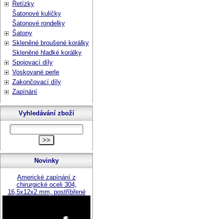
Řetízky
Šatonové kuličky
Šatonové rondelky
Šatony
Skleněné broušené korálky
Skleněné hladké korálky
Spojovací díly
Voskované perle
Zakončovací díly
Zapínání
Vyhledávání zboží
Novinky
Americké zapínání z
chirurgické oceli 304,
16,5x12x2 mm, postříbřené