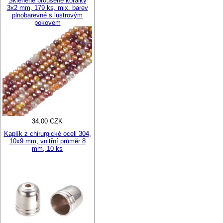
Skleněné broušené korálky
3x2 mm, 179 ks, mix. barev
plnobarevné s lustrovým
pokovem
34.00 CZK
Kaplík z chirurgické oceli 304,
10x9 mm, vnitřní průměr 8
mm, 10 ks