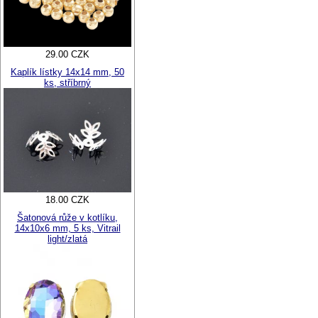
29.00 CZK
Kaplík lístky 14x14 mm, 50
ks, stříbrný
18.00 CZK
Šatonová růže v kotlíku,
14x10x6 mm, 5 ks, Vitrail
light/zlatá