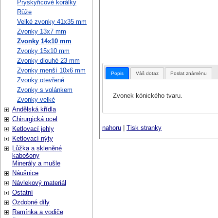
Pryskyřicové korálky
Růže
Velké zvonky 41x35 mm
Zvonky 13x7 mm
Zvonky 14x10 mm
Zvonky 15x10 mm
Zvonky dlouhé 23 mm
Zvonky menší 10x6 mm
Popis
Váš dotaz
Poslat známénu
Zvonky otevřené
Zvonky s volánkem
Zvonek kónického tvaru.
Zvonky velké
Andělská křídla
Chirurgická ocel
nahoru
|
Tisk stranky
Ketlovací jehly
Ketlovací nýty
Lůžka a skleněné
kabošony
Minerály a mušle
Náušnice
Návlekový materiál
Ostatní
Ozdobné díly
Ramínka a vodiče