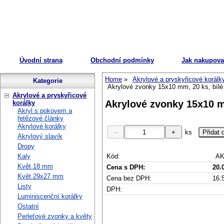
Úvodní strana
Obchodní podmínky
Jak nakupova
Home
Akrylové a pryskyřicové korálk
Kategorie
Akrylové zvonky 15x10 mm, 20 ks, bílé
Akrylové a pryskyřicové
Akrylové zvonky 15x10 m
korálky
Akryl s pokovem a
řetězové články
Akrylové korálky
ks
Akrylový slavík
Dropy
Kód:
AK
Kaly
Květ 18 mm
Cena s DPH:
20.
Květ 29x27 mm
Cena bez DPH:
16.
Listy
DPH:
Luminiscenční korálky
Ostatní
Perleťové zvonky a květy