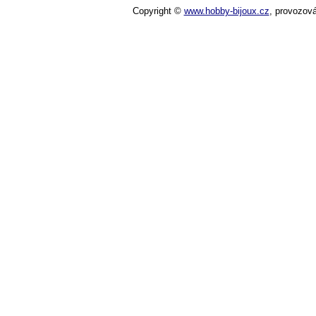
Copyright ©
www.hobby-bijoux.cz
,
provozov