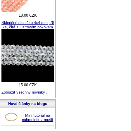
18.00 CZK
Skleněné sluníčko 4x4 mm, 78
ks, čirá s lustrovým pokovem
15.00 CZK
Zobrazit všechny novinky ...
Nové články na blogu
Mini tutoriál na
náhrdelník z mušlí