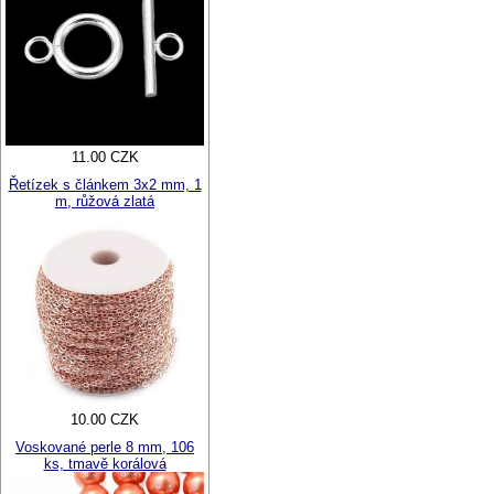
11.00 CZK
Řetízek s článkem 3x2 mm, 1
m, růžová zlatá
10.00 CZK
Voskované perle 8 mm, 106
ks, tmavě korálová