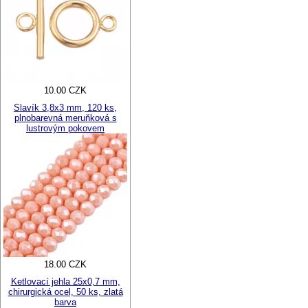
10.00 CZK
Slavík 3,8x3 mm, 120 ks,
plnobarevná meruňková s
lustrovým pokovem
18.00 CZK
Ketlovací jehla 25x0,7 mm,
chirurgická ocel, 50 ks, zlatá
barva