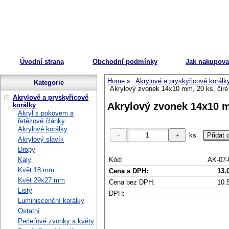
Úvodní strana
Obchodní podmínky
Jak nakupova
Home
Akrylové a pryskyřicové korálk
Kategorie
Akrylový zvonek 14x10 mm, 20 ks, čir
Akrylové a pryskyřicové
Akrylový zvonek 14x10 m
korálky
Akryl s pokovem a
řetězové články
Akrylové korálky
ks
Akrylový slavík
Dropy
Kód:
AK-07
Kaly
Květ 18 mm
Cena s DPH:
13.
Květ 29x27 mm
Cena bez DPH:
10.
Listy
DPH:
Luminiscenční korálky
Ostatní
Perleťové zvonky a květy