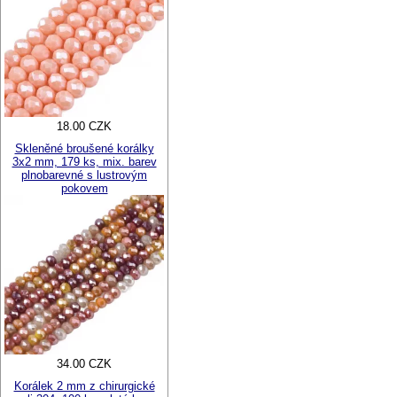
18.00 CZK
Skleněné broušené korálky
3x2 mm, 179 ks, mix. barev
plnobarevné s lustrovým
pokovem
34.00 CZK
Korálek 2 mm z chirurgické