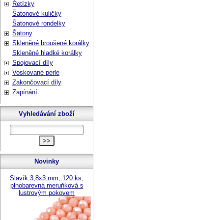
Řetízky
Šatonové kuličky
Šatonové rondelky
Šatony
Skleněné broušené korálky
Skleněné hladké korálky
Spojovací díly
Voskované perle
Zakončovací díly
Zapínání
Vyhledávání zboží
Novinky
Slavík 3,8x3 mm, 120 ks,
plnobarevná meruňková s
lustrovým pokovem