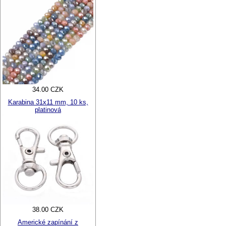
34.00 CZK
Karabina 31x11 mm, 10 ks,
platinová
38.00 CZK
Americké zapínání z