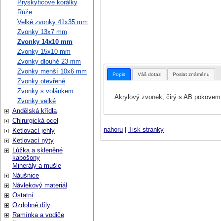
Pryskyřicové korálky
Růže
Velké zvonky 41x35 mm
Zvonky 13x7 mm
Zvonky 14x10 mm
Zvonky 15x10 mm
Zvonky dlouhé 23 mm
Zvonky menší 10x6 mm
Popis
Váš dotaz
Poslat známénu
Zvonky otevřené
Zvonky s volánkem
Akrylový zvonek, čirý s AB pokovem
Zvonky velké
Andělská křídla
Chirurgická ocel
nahoru
|
Tisk stranky
Ketlovací jehly
Ketlovací nýty
Lůžka a skleněné
kabošony
Minerály a mušle
Náušnice
Návlekový materiál
Ostatní
Ozdobné díly
Ramínka a vodiče