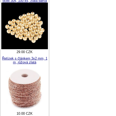
oceli 304, 100 ks, zlatá barva
29.00 CZK
Řetízek s článkem 3x2 mm, 1
m, růžová zlatá
10.00 CZK