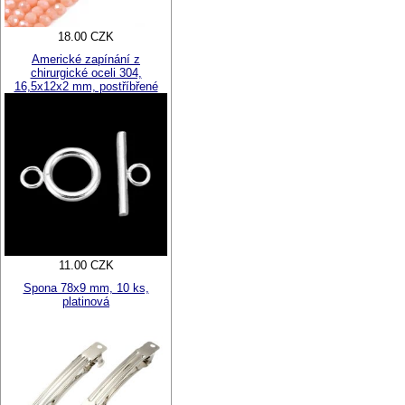
18.00 CZK
Americké zapínání z
chirurgické oceli 304,
16,5x12x2 mm, postříbřené
11.00 CZK
Spona 78x9 mm, 10 ks,
platinová