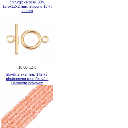
chirurgické oceli 304,
16,5x12x2 mm, zlaceno 18 kt
zlatem
10.00 CZK
Slavík 2,7x2 mm, 172 ks,
plnobarevná meruňková s
lustrovým pokovem