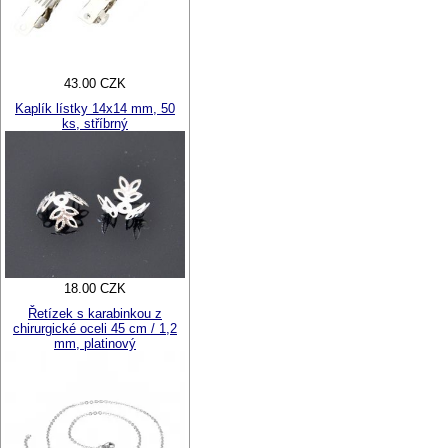
43.00 CZK
Kaplík lístky 14x14 mm, 50
ks, stříbrný
18.00 CZK
Řetízek s karabinkou z
chirurgické oceli 45 cm / 1,2
mm, platinový