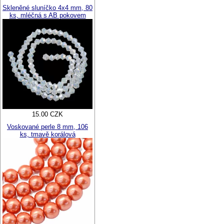
Skleněné sluníčko 4x4 mm, 80
ks, mléčná s AB pokovem
15.00 CZK
Voskované perle 8 mm, 106
ks, tmavě korálová