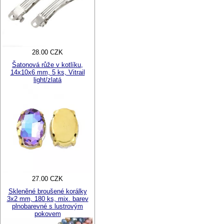
28.00 CZK
Šatonová růže v kotlíku,
14x10x6 mm, 5 ks, Vitrail
light/zlatá
27.00 CZK
Skleněné broušené korálky
3x2 mm, 180 ks, mix. barev
plnobarevné s lustrovým
pokovem