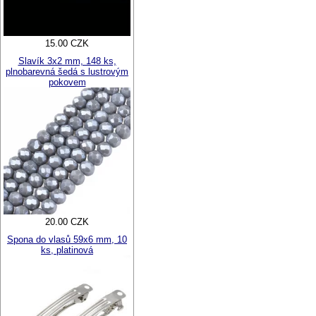
15.00 CZK
Slavík 3x2 mm, 148 ks,
plnobarevná šedá s lustrovým
pokovem
20.00 CZK
Spona do vlasů 59x6 mm, 10
ks, platinová