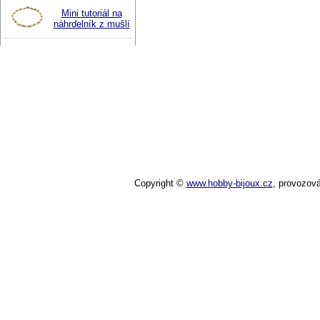
Mini tutoriál na
náhrdelník z mušlí
Copyright ©
www.hobby-bijoux.cz
,
provozov