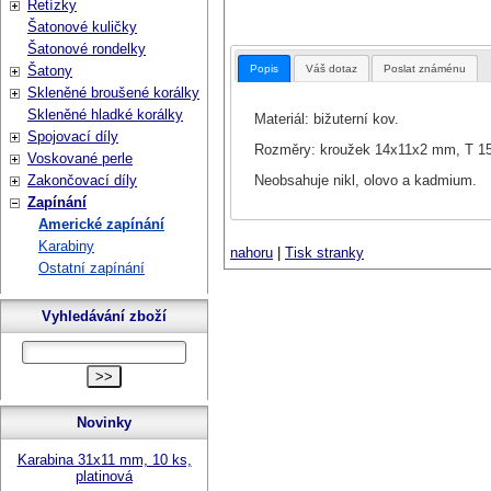
Řetízky
Šatonové kuličky
Šatonové rondelky
Popis
Váš dotaz
Poslat známénu
Šatony
Skleněné broušené korálky
Skleněné hladké korálky
Materiál: bižuterní kov.
Spojovací díly
Rozměry: kroužek 14x11x2 mm, T 
Voskované perle
Neobsahuje nikl, olovo a kadmium.
Zakončovací díly
Zapínání
Americké zapínání
Karabiny
nahoru
|
Tisk stranky
Ostatní zapínání
Vyhledávání zboží
Novinky
Karabina 31x11 mm, 10 ks,
platinová