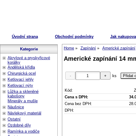
Úvodní strana
Obchodní podmínky
Jak nakupova
Home
Zapínání
Americké zapínání
Kategorie
Americké zapínání 14 mm,
Akrylové a pryskyřicové
korálky
Andělská křídla
Chirurgická ocel
ks
Ketlovací jehly
Ketlovací nýty
Kód:
Z
Lůžka a skleněné
kabošony
Cena s DPH:
34.
Minerály a mušle
Cena bez DPH:
28.
Náušnice
DPH:
Návlekový materiál
Ostatní
Ozdobné díly
Ramínka a vodiče