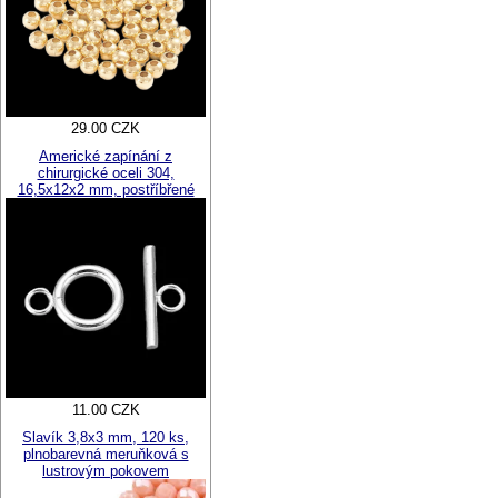
29.00 CZK
Americké zapínání z
chirurgické oceli 304,
16,5x12x2 mm, postříbřené
11.00 CZK
Slavík 3,8x3 mm, 120 ks,
plnobarevná meruňková s
lustrovým pokovem