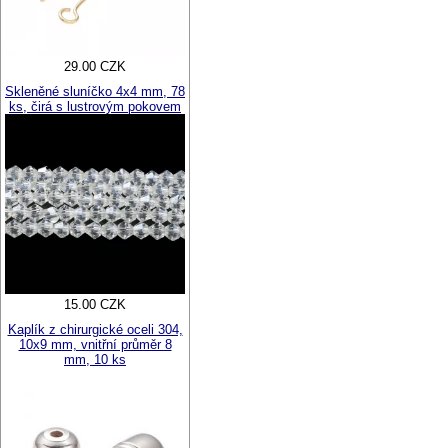
29.00 CZK
Skleněné sluníčko 4x4 mm, 78
ks, čirá s lustrovým pokovem
15.00 CZK
Kaplík z chirurgické oceli 304,
10x9 mm, vnitřní průměr 8
mm, 10 ks