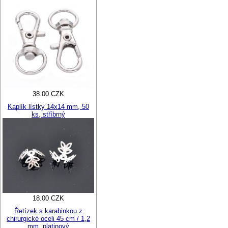
38.00 CZK
Kaplík lístky 14x14 mm, 50
ks, stříbrný
18.00 CZK
Řetízek s karabinkou z
chirurgické oceli 45 cm / 1,2
mm, platinový