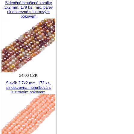
Skleněné broušené korálky
3x2 mm, 179 ks, mix. barev
plnobarevné s lustrovým
pokovem
34.00 CZK
Slavík 2,7x2 mm, 172 ks,
plnobarevná meruňková s
lustrovým pokovem