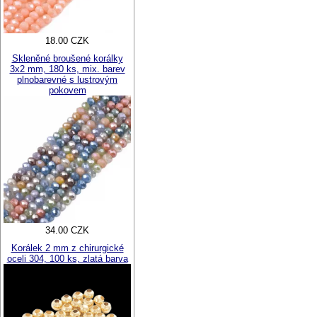
18.00 CZK
Skleněné broušené korálky
3x2 mm, 180 ks, mix. barev
plnobarevné s lustrovým
pokovem
34.00 CZK
Korálek 2 mm z chirurgické
oceli 304, 100 ks, zlatá barva