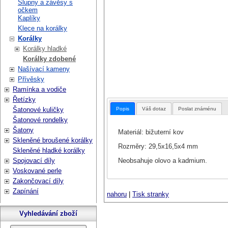
Šlupny a závěsy s
očkem
Kaplíky
Klece na korálky
Korálky
Korálky hladké
Korálky zdobené
Našívací kameny
Přívěsky
Ramínka a vodiče
Řetízky
Popis
Váš dotaz
Poslat známénu
Šatonové kuličky
Šatonové rondelky
Šatony
Materiál: bižuterní kov
Skleněné broušené korálky
Rozměry: 29,5x16,5x4 mm
Skleněné hladké korálky
Neobsahuje olovo a kadmium.
Spojovací díly
Voskované perle
Zakončovací díly
Zapínání
nahoru
|
Tisk stranky
Vyhledávání zboží