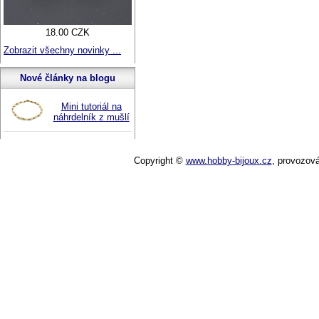
18.00 CZK
Zobrazit všechny novinky ...
Nové články na blogu
Mini tutoriál na
náhrdelník z mušlí
Copyright ©
www.hobby-bijoux.cz
,
provozov