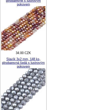
plnobarevné s lustrovým
pokovem
34.00 CZK
Slavík 3x2 mm, 148 ks,
plnobarevná šedá s lustrovým
pokovem