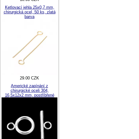
Ketlovací jehla 25x0,7 mm,
chirurgická ocel, 50 ks, zlatá
barva
29.00 CZK
Americké zapínání z
chirurgické oceli 304,
16,5x12x2 mm, postříbřené