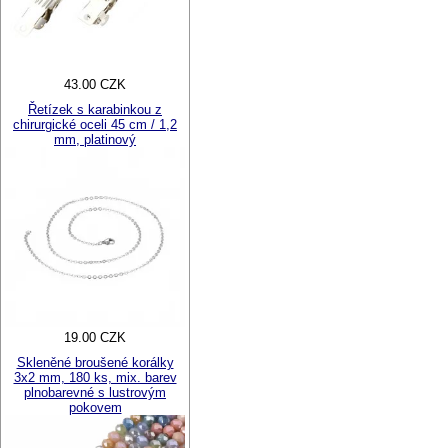
43.00 CZK
Řetízek s karabinkou z
chirurgické oceli 45 cm / 1,2
mm, platinový
19.00 CZK
Skleněné broušené korálky
3x2 mm, 180 ks, mix. barev
plnobarevné s lustrovým
pokovem