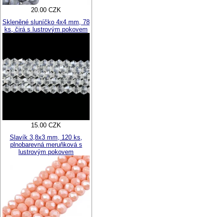
20.00 CZK
Skleněné sluníčko 4x4 mm, 78
ks, čirá s lustrovým pokovem
15.00 CZK
Slavík 3,8x3 mm, 120 ks,
plnobarevná meruňková s
lustrovým pokovem