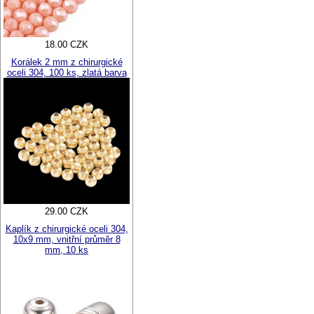
18.00 CZK
Korálek 2 mm z chirurgické
oceli 304, 100 ks, zlatá barva
29.00 CZK
Kaplík z chirurgické oceli 304,
10x9 mm, vnitřní průměr 8
mm, 10 ks