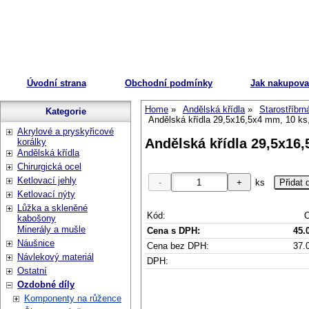
Úvodní strana
Obchodní podmínky
Jak nakupova
Home
Andělská křídla
Starostříbrn
Kategorie
Andělská křídla 29,5x16,5x4 mm, 10 ks,
Akrylové a pryskyřicové
Andělská křídla 29,5x16,
korálky
Andělská křídla
Chirurgická ocel
Ketlovací jehly
ks
Ketlovací nýty
Lůžka a skleněné
Kód:
O
kabošony
Minerály a mušle
Cena s DPH:
45.
Náušnice
Cena bez DPH:
37.
Návlekový materiál
DPH:
Ostatní
Ozdobné díly
Komponenty na růžence