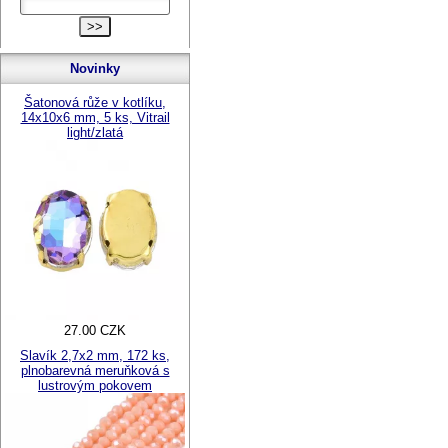
Novinky
Šatonová růže v kotlíku,
14x10x6 mm, 5 ks, Vitrail
light/zlatá
27.00 CZK
Slavík 2,7x2 mm, 172 ks,
plnobarevná meruňková s
lustrovým pokovem