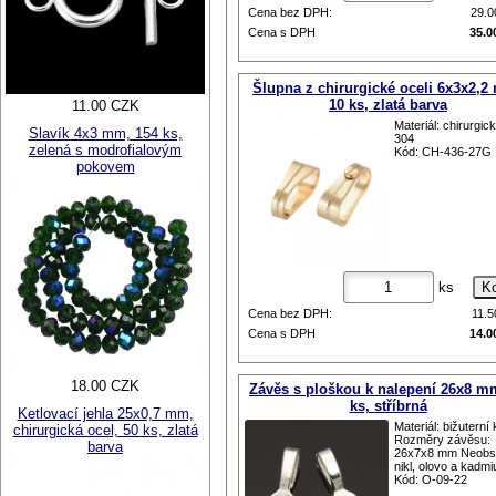
Cena bez DPH:
29.
Cena s DPH
35.0
Šlupna z chirurgické oceli 6x3x2,2
10 ks, zlatá barva
11.00 CZK
Materiál: chirurgic
Slavík 4x3 mm, 154 ks,
304
zelená s modrofialovým
Kód: CH-436-27G
pokovem
ks
Cena bez DPH:
11.
Cena s DPH
14.0
18.00 CZK
Závěs s ploškou k nalepení 26x8 m
ks, stříbrná
Ketlovací jehla 25x0,7 mm,
Materiál: bižuterní
chirurgická ocel, 50 ks, zlatá
Rozměry závěsu:
barva
26x7x8 mm Neobs
nikl, olovo a kadm
Kód: O-09-22