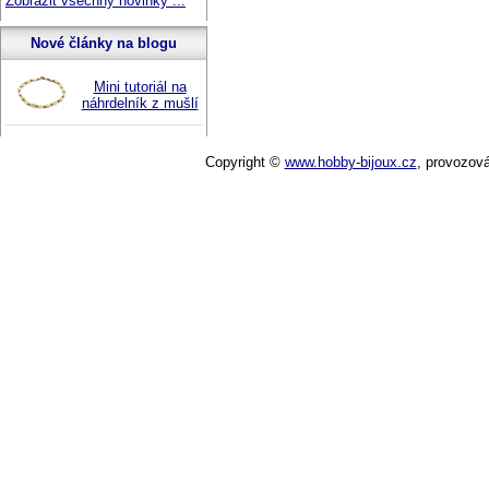
Zobrazit všechny novinky ...
Nové články na blogu
Mini tutoriál na
náhrdelník z mušlí
Copyright ©
www.hobby-bijoux.cz
,
provozov