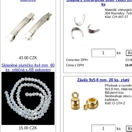
ks
Materiál: chirurgic
304 Rozměry: 7x
Kód: CH-447-27
ks
43.00 CZK
Cena bez DPH:
13.
Skleněné sluníčko 4x4 mm, 80
Cena s DPH
16.0
ks, mléčná s AB pokovem
Závěs 9x5,8 mm, 20 ks, zlatý
Přívěsek o rozmě
9x5,8 mm, zlatá ba
Bižuterní kov.
Neobsahuje olovo 
kadmium.
Kód: O-17H-Z
15.00 CZK
ks