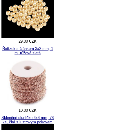
29.00 CZK
Řetízek s článkem 3x2 mm, 1
m, růžová zlatá
10.00 CZK
Skleněné sluníčko 4x4 mm, 78
ks, čirá s lustrovým pokovem