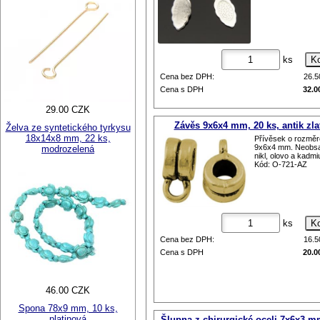
ks
Cena bez DPH:
26.
Cena s DPH
32.0
29.00 CZK
Závěs 9x6x4 mm, 20 ks, antik zla
Želva ze syntetického tyrkysu
18x14x8 mm, 22 ks,
Přívěsek o rozmě
9x6x4 mm. Neobsa
modrozelená
nikl, olovo a kadm
Kód: O-721-AZ
ks
Cena bez DPH:
16.
Cena s DPH
20.0
46.00 CZK
Spona 78x9 mm, 10 ks,
platinová
Šlupna z chirurgické oceli 7x6x3 m