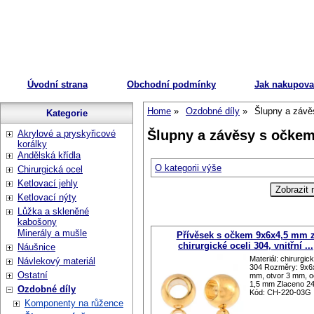
Úvodní strana
Obchodní podmínky
Jak nakupova
Home
Ozdobné díly
Šlupny a záv
Kategorie
Šlupny a závěsy s očke
Akrylové a pryskyřicové
korálky
Andělská křídla
O kategorii výše
Chirurgická ocel
Ketlovací jehly
Ketlovací nýty
Lůžka a skleněné
kabošony
Minerály a mušle
Přívěsek s očkem 9x6x4,5 mm 
chirurgické oceli 304, vnitřní ...
Náušnice
Materiál: chirurgic
Návlekový materiál
304 Rozměry: 9x6
Ostatní
mm, otvor 3 mm, 
1,5 mm Zlaceno 24 
Ozdobné díly
Kód: CH-220-03G
Komponenty na růžence