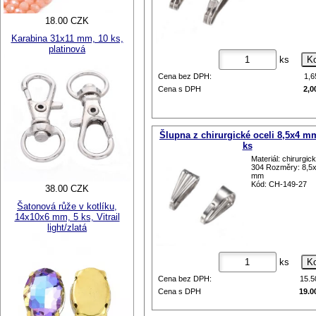
18.00 CZK
Karabina 31x11 mm, 10 ks,
platinová
ks
Cena bez DPH:
1,
Cena s DPH
2,0
Šlupna z chirurgické oceli 8,5x4 m
ks
Materiál: chirurgic
304 Rozměry: 8,5
mm
Kód: CH-149-27
38.00 CZK
Šatonová růže v kotlíku,
14x10x6 mm, 5 ks, Vitrail
light/zlatá
ks
Cena bez DPH:
15.
Cena s DPH
19.0