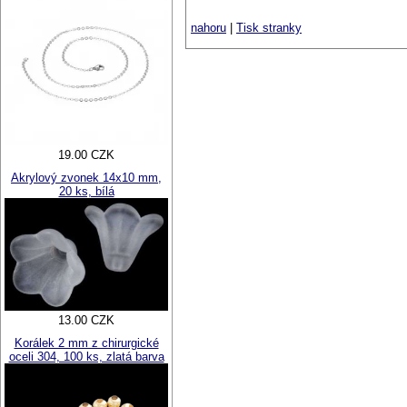
nahoru
|
Tisk stranky
19.00 CZK
Akrylový zvonek 14x10 mm,
20 ks, bílá
13.00 CZK
Korálek 2 mm z chirurgické
oceli 304, 100 ks, zlatá barva