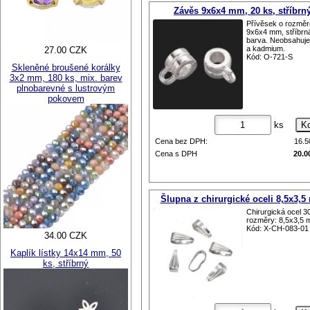
Závěs 9x6x4 mm, 20 ks, stříbrn
Přívěsek o rozmě
9x6x4 mm, stříbrn
barva. Neobsahuje
a kadmium.
27.00 CZK
Kód: O-721-S
Skleněné broušené korálky
3x2 mm, 180 ks, mix. barev
plnobarevné s lustrovým
pokovem
ks
Cena bez DPH:
16.
Cena s DPH
20.0
Šlupna z chirurgické oceli 8,5x3,
Chirurgická ocel 3
rozměry: 8,5x3,5 
Kód: X-CH-083-01
34.00 CZK
Kaplík lístky 14x14 mm, 50
ks, stříbrný