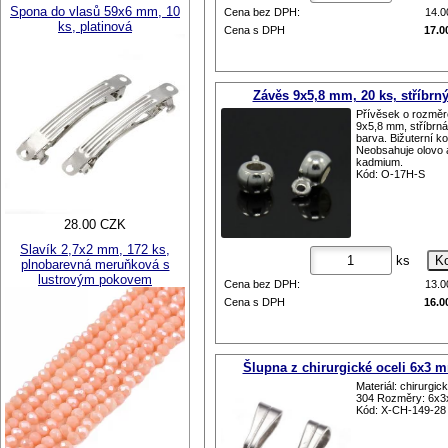
Spona do vlasů 59x6 mm, 10
Cena bez DPH:
14.
ks, platinová
Cena s DPH
17.0
Závěs 9x5,8 mm, 20 ks, stříbrn
Přívěsek o rozmě
9x5,8 mm, stříbrná
barva. Bižuterní ko
Neobsahuje olovo 
kadmium.
Kód: O-17H-S
28.00 CZK
Slavík 2,7x2 mm, 172 ks,
ks
plnobarevná meruňková s
lustrovým pokovem
Cena bez DPH:
13.
Cena s DPH
16.0
Šlupna z chirurgické oceli 6x3 
Materiál: chirurgic
304 Rozměry: 6x
Kód: X-CH-149-28