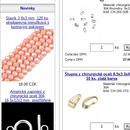
Materiál: chirurgic
Novinky
304 Rozměry: 9x3
Kód: CH-201-02B
Slavík 3,8x3 mm, 120 ks,
plnobarevná meruňková s
lustrovým pokovem
ks
Cena bez DPH:
22.
Cena s DPH
27.0
Šlupna z chirurgické oceli 8,5x3,3x
10 ks, zlatá barva
18.00 CZK
Materiál: chirurgic
304
Kód: CH-155-27G
Americké zapínání z
chirurgické oceli 304,
16,5x12x2 mm, postříbřené
ks