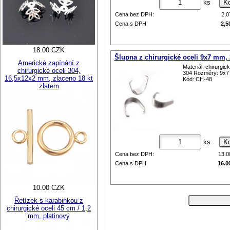
ks
Cena bez DPH:
2,
Cena s DPH
2,5
18.00 CZK
Šlupna z chirurgické oceli 9x7 mm, 
Americké zapínání z
Materiál: chirurgic
chirurgické oceli 304,
304 Rozměry: 9x
16,5x12x2 mm, zlaceno 18 kt
Kód: CH-48
zlatem
ks
Cena bez DPH:
13.
Cena s DPH
16.0
10.00 CZK
Řetízek s karabinkou z
chirurgické oceli 45 cm / 1,2
mm, platinový