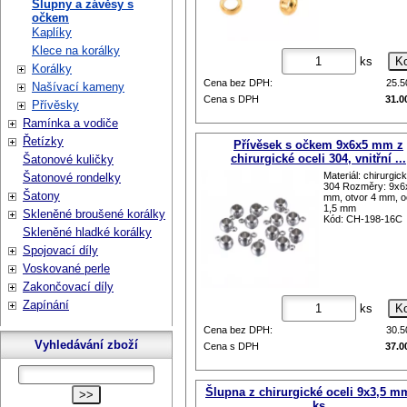
Šlupny a závěsy s
očkem
Kaplíky
Klece na korálky
ks
Korálky
Cena bez DPH:
25.
Našívací kameny
Cena s DPH
31.0
Přívěsky
Ramínka a vodiče
Řetízky
Přívěsek s očkem 9x6x5 mm z
chirurgické oceli 304, vnitřní ...
Šatonové kuličky
Materiál: chirurgic
Šatonové rondelky
304 Rozměry: 9x6
Šatony
mm, otvor 4 mm, 
1,5 mm
Skleněné broušené korálky
Kód: CH-198-16C
Skleněné hladké korálky
Spojovací díly
Voskované perle
Zakončovací díly
Zapínání
ks
Cena bez DPH:
30.
Vyhledávání zboží
Cena s DPH
37.0
Šlupna z chirurgické oceli 9x3,5 m
ks