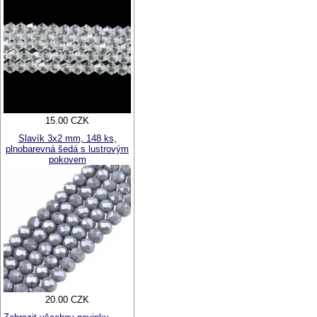
15.00 CZK
Slavík 3x2 mm, 148 ks,
plnobarevná šedá s lustrovým
pokovem
20.00 CZK