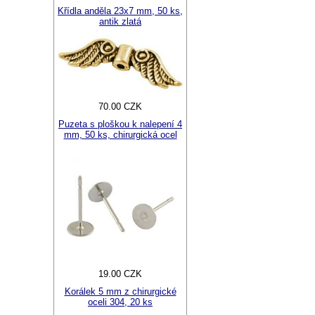
Křídla anděla 23x7 mm, 50 ks,
antik zlatá
70.00 CZK
Puzeta s ploškou k nalepení 4
mm, 50 ks, chirurgická ocel
19.00 CZK
Korálek 5 mm z chirurgické
oceli 304, 20 ks