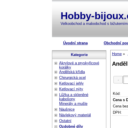
Hobby-bijoux.
Velkoobchod a maloobchod s bižuterní
Úvodní strana
Obchodní po
Home
Kategorie
Anděl
Akrylové a pryskyřicové
korálky
Andělská křídla
Chirurgická ocel
Ketlovací jehly
Ketlovací nýty
Kód:
Lůžka a skleněné
kabošony
Cena s 
Minerály a mušle
Cena be
Náušnice
DPH:
Návlekový materiál
Ostatní
Ozdobné díly