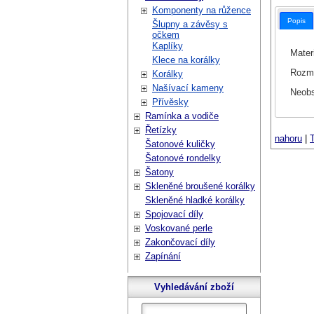
Komponenty na růžence
Popis
Šlupny a závěsy s
očkem
Kaplíky
Materi
Klece na korálky
Rozm
Korálky
Našívací kameny
Neobs
Přívěsky
Ramínka a vodiče
Řetízky
nahoru
|
T
Šatonové kuličky
Šatonové rondelky
Šatony
Skleněné broušené korálky
Skleněné hladké korálky
Spojovací díly
Voskované perle
Zakončovací díly
Zapínání
Vyhledávání zboží