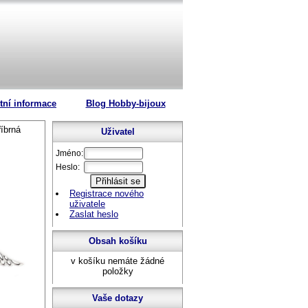
tní informace
Blog Hobby-bijoux
íbrná
Uživatel
Jméno:
Heslo:
Registrace nového
uživatele
Zaslat heslo
Obsah košíku
v košíku nemáte žádné
položky
Vaše dotazy