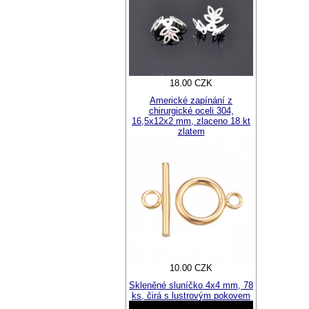
18.00 CZK
Americké zapínání z
chirurgické oceli 304,
16,5x12x2 mm, zlaceno 18 kt
zlatem
10.00 CZK
Skleněné sluníčko 4x4 mm, 78
ks, čirá s lustrovým pokovem