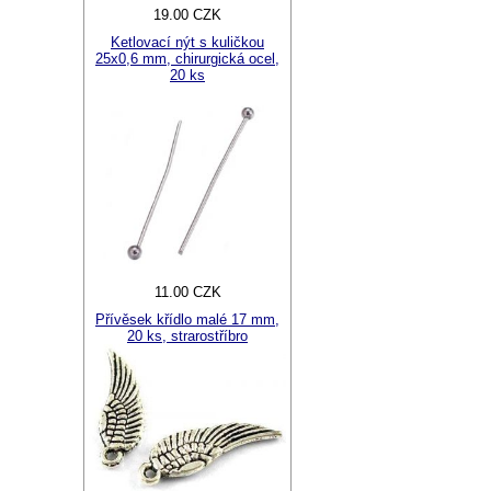
19.00 CZK
Ketlovací nýt s kuličkou
25x0,6 mm, chirurgická ocel,
20 ks
11.00 CZK
Přívěsek křídlo malé 17 mm,
20 ks, strarostříbro