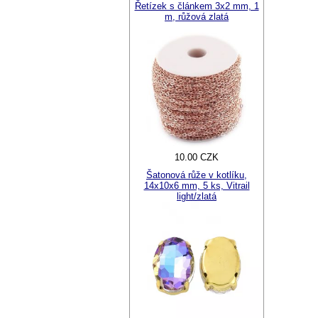
Řetízek s článkem 3x2 mm, 1
m, růžová zlatá
10.00 CZK
Šatonová růže v kotlíku,
14x10x6 mm, 5 ks, Vitrail
light/zlatá