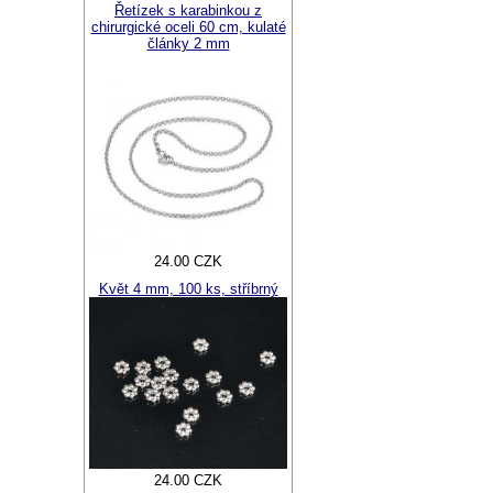
Řetízek s karabinkou z
chirurgické oceli 60 cm, kulaté
články 2 mm
24.00 CZK
Květ 4 mm, 100 ks, stříbrný
24.00 CZK