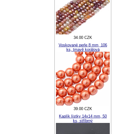
34.00 CZK
Voskované perle 8 mm, 106
ks, tmavě korálová
39.00 CZK
Kaplík lístky 14x14 mm, 50
ks, stříbrný