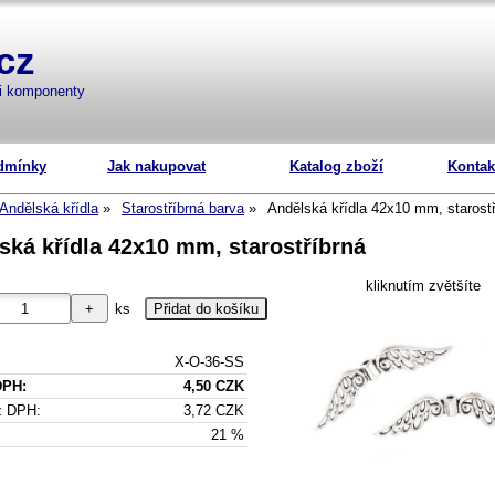
cz
mi komponenty
dmínky
Jak nakupovat
Katalog zboží
Kontak
Andělská křídla
Starostříbrná barva
Andělská křídla 42x10 mm, starostř
ská křídla 42x10 mm, starostříbrná
kliknutím zvětšíte
ks
X-O-36-SS
DPH:
4,50 CZK
z DPH:
3,72 CZK
21 %