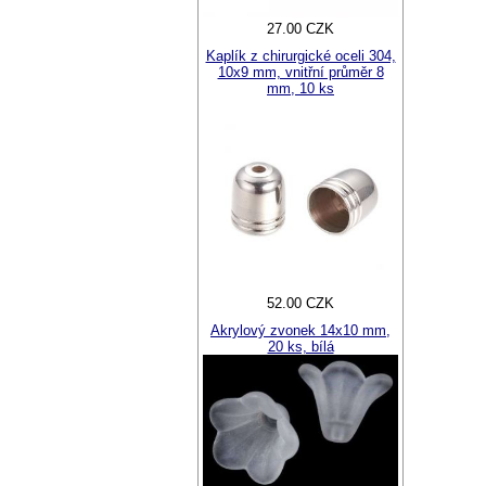
27.00 CZK
Kaplík z chirurgické oceli 304,
10x9 mm, vnitřní průměr 8
mm, 10 ks
52.00 CZK
Akrylový zvonek 14x10 mm,
20 ks, bílá