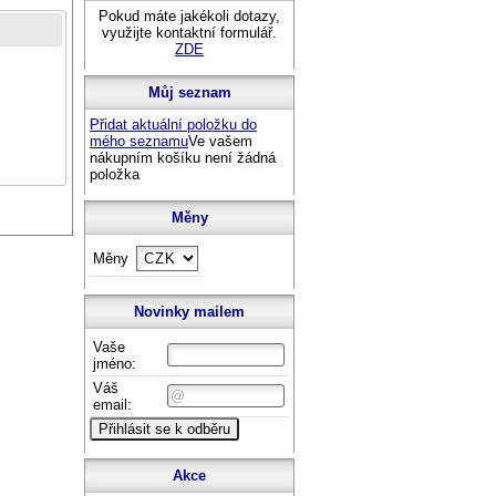
Pokud máte jakékoli dotazy,
využijte kontaktní formulář.
ZDE
Můj seznam
Přidat aktuální položku do
mého seznamu
Ve vašem
nákupním košíku není žádná
položka
Měny
Měny
Novinky mailem
Vaše
jméno:
Váš
email:
Akce