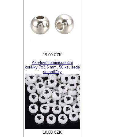
19.00 CZK
Akrylové luminiscenční
korálky 7x3,5 mm, 50 ks, šedé
se srdíčky
10.00 CZK