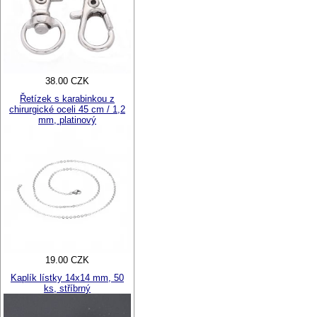
38.00 CZK
Řetízek s karabinkou z
chirurgické oceli 45 cm / 1,2
mm, platinový
19.00 CZK
Kaplík lístky 14x14 mm, 50
ks, stříbrný