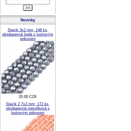
Novinky
Slavík 3x2 mm, 148 ks,
plnobarevná šedá s lustrovým
pokovem
20.00 CZK
Slavík 2,7x2 mm, 172 ks,
plnobarevná meruňková s
lustrovým pokovem