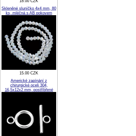
18.00 CZK
Skleněné sluníčko 4x4 mm, 80
ks, mléčná s AB pokovem
15.00 CZK
Americké zapínání z
chirurgické oceli 304,
16,5x12x2 mm, postříbřené