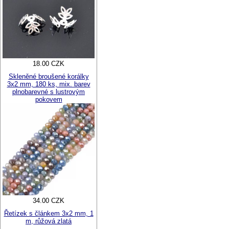
18.00 CZK
Skleněné broušené korálky
3x2 mm, 180 ks, mix. barev
plnobarevné s lustrovým
pokovem
34.00 CZK
Řetízek s článkem 3x2 mm, 1
m, růžová zlatá