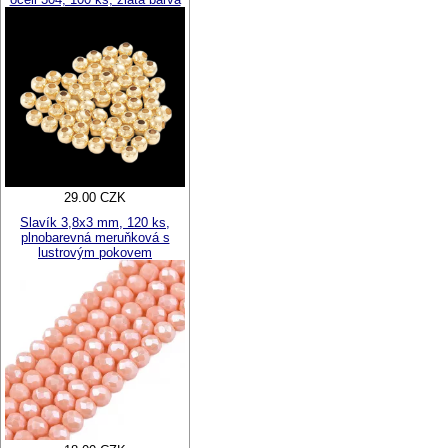
29.00 CZK
Slavík 3,8x3 mm, 120 ks,
plnobarevná meruňková s
lustrovým pokovem