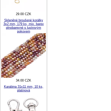
29.00 CZK
Skleněné broušené korálky
3x2 mm, 179 ks, mix. barev
plnobarevné s lustrovým
pokovem
34.00 CZK
Karabina 31x11 mm, 10 ks,
platinová