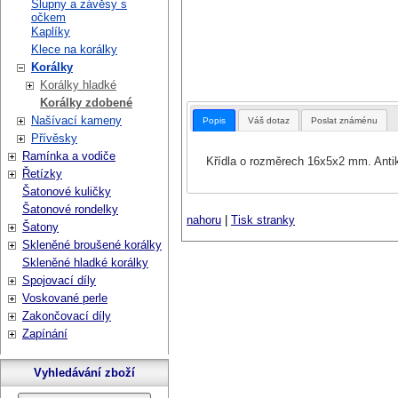
Šlupny a závěsy s
očkem
Kaplíky
Klece na korálky
Korálky
Korálky hladké
Korálky zdobené
Našívací kameny
Popis
Váš dotaz
Poslat známénu
Přívěsky
Ramínka a vodiče
Křídla o rozměrech 16x5x2 mm. Antik 
Řetízky
Šatonové kuličky
Šatonové rondelky
nahoru
|
Tisk stranky
Šatony
Skleněné broušené korálky
Skleněné hladké korálky
Spojovací díly
Voskované perle
Zakončovací díly
Zapínání
Vyhledávání zboží