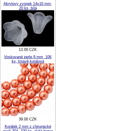
Akrylový zvonek 14x10 mm,
20 ks, bílá
13.00 CZK
Voskované perle 8 mm, 106
ks, tmavě korálová
39.00 CZK
Korálek 2 mm z chirurgické
oceli 304, 100 ks, zlatá barva