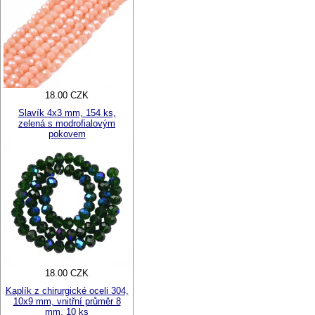
18.00 CZK
Slavík 4x3 mm, 154 ks,
zelená s modrofialovým
pokovem
18.00 CZK
Kaplík z chirurgické oceli 304,
10x9 mm, vnitřní průměr 8
mm, 10 ks