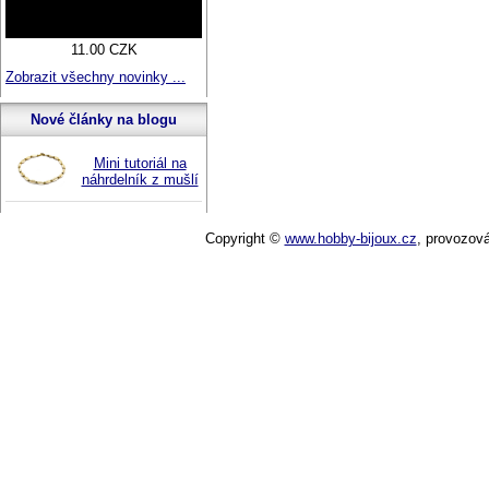
11.00 CZK
Zobrazit všechny novinky ...
Nové články na blogu
Mini tutoriál na
náhrdelník z mušlí
Copyright ©
www.hobby-bijoux.cz
,
provozov