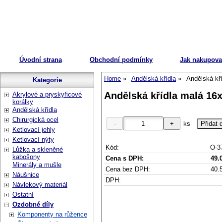
Úvodní strana
Obchodní podmínky
Jak nakupova
Home
Andělská křídla
Andělská kří
Kategorie
Andělská křídla malá 16x
Akrylové a pryskyřicové
korálky
Andělská křídla
Chirurgická ocel
ks
Ketlovací jehly
Ketlovací nýty
Kód:
O-3
Lůžka a skleněné
kabošony
Cena s DPH:
49.
Minerály a mušle
Cena bez DPH:
40.
Náušnice
DPH:
Návlekový materiál
Ostatní
Ozdobné díly
Komponenty na růžence