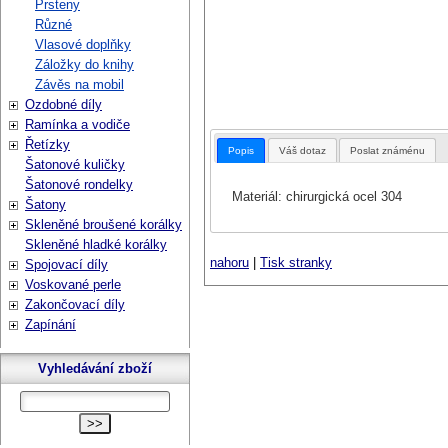
Prsteny
Různé
Vlasové doplňky
Záložky do knihy
Závěs na mobil
Ozdobné díly
Ramínka a vodiče
Řetízky
Popis
Váš dotaz
Poslat známénu
Šatonové kuličky
Šatonové rondelky
Materiál: chirurgická ocel 304
Šatony
Skleněné broušené korálky
Skleněné hladké korálky
nahoru
|
Tisk stranky
Spojovací díly
Voskované perle
Zakončovací díly
Zapínání
Vyhledávání zboží