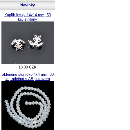
Novinky
Kaplík lístky 14x14 mm, 50
ks, stříbrný
18.00 CZK
Skleněné sluníčko 4x4 mm, 80
ks, mléčná s AB pokovem