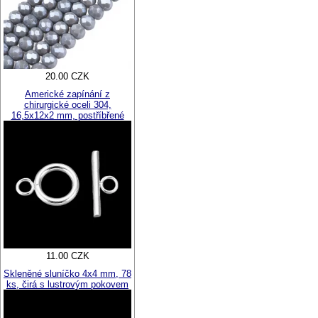
20.00 CZK
Americké zapínání z
chirurgické oceli 304,
16,5x12x2 mm, postříbřené
11.00 CZK
Skleněné sluníčko 4x4 mm, 78
ks, čirá s lustrovým pokovem