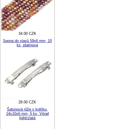
34.00 CZK
Spona do vlasů 59x6 mm, 10
ks, platinová
28.00 CZK
Šatonová růže v kotlíku,
14x10x6 mm, 5 ks, Vitrail
light/zlatá