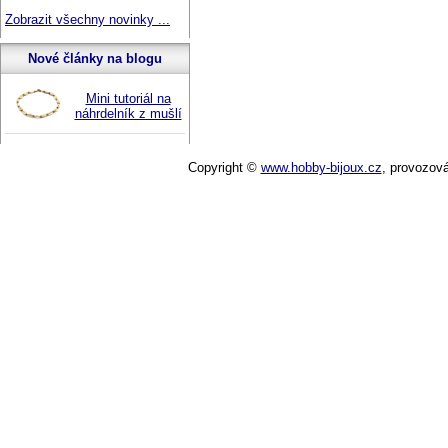
Zobrazit všechny novinky ...
Nové články na blogu
Mini tutoriál na
náhrdelník z mušlí
Copyright ©
www.hobby-bijoux.cz
,
provozov