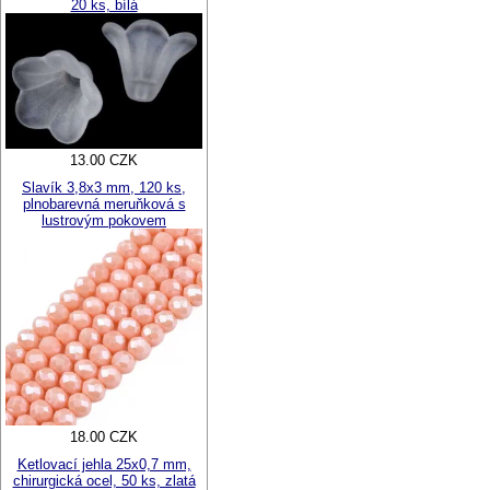
20 ks, bílá
13.00 CZK
Slavík 3,8x3 mm, 120 ks,
plnobarevná meruňková s
lustrovým pokovem
18.00 CZK
Ketlovací jehla 25x0,7 mm,
chirurgická ocel, 50 ks, zlatá