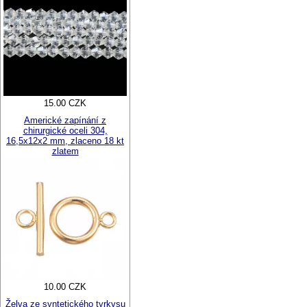
15.00 CZK
Americké zapínání z
chirurgické oceli 304,
16,5x12x2 mm, zlaceno 18 kt
zlatem
10.00 CZK
Želva ze syntetického tyrkysu