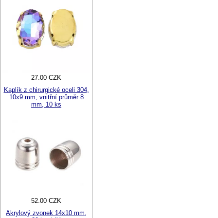
27.00 CZK
Kaplík z chirurgické oceli 304,
10x9 mm, vnitřní průměr 8
mm, 10 ks
52.00 CZK
Akrylový zvonek 14x10 mm,