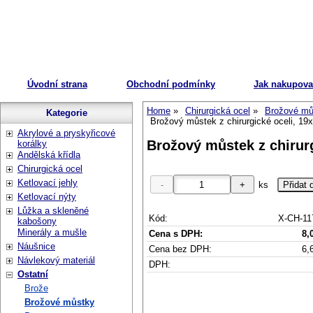
Úvodní strana
Obchodní podmínky
Jak nakupova
Home
Chirurgická ocel
Brožové mů
Kategorie
Brožový můstek z chirurgické oceli, 1
Akrylové a pryskyřicové
Brožový můstek z chirur
korálky
Andělská křídla
Chirurgická ocel
Ketlovací jehly
ks
Ketlovací nýty
Lůžka a skleněné
Kód:
X-CH-11
kabošony
Minerály a mušle
Cena s DPH:
8,
Náušnice
Cena bez DPH:
6,
Návlekový materiál
DPH:
Ostatní
Brože
Brožové můstky