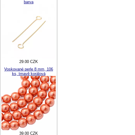
barva
29.00 CZK
Voskované perle 8 mm, 106
ks, tmavě korálová
39.00 CZK