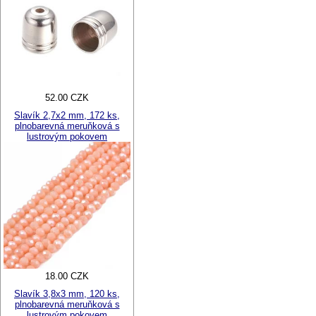
52.00 CZK
Slavík 2,7x2 mm, 172 ks,
plnobarevná meruňková s
lustrovým pokovem
18.00 CZK
Slavík 3,8x3 mm, 120 ks,
plnobarevná meruňková s
lustrovým pokovem