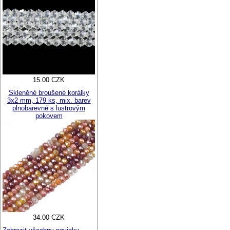
15.00 CZK
Skleněné broušené korálky
3x2 mm, 179 ks, mix. barev
plnobarevné s lustrovým
pokovem
34.00 CZK