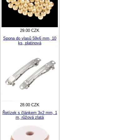
29.00 CZK
Spona do vlasů 59x6 mm, 10
ks, platinová
28.00 CZK
Řetízek s článkem 3x2 mm, 1
m, růžová zlatá