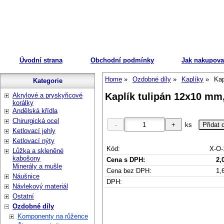
Úvodní strana
Obchodní podmínky
Jak nakupova
Home
Ozdobné díly
Kaplíky
Kap
Kategorie
Kaplík tulipán 12x10 mm,
Akrylové a pryskyřicové
korálky
Andělská křídla
Chirurgická ocel
ks
Ketlovací jehly
Ketlovací nýty
Kód:
X-O-
Lůžka a skleněné
kabošony
Cena s DPH:
2,
Minerály a mušle
Cena bez DPH:
1,
Náušnice
DPH:
Návlekový materiál
Ostatní
Ozdobné díly
Komponenty na růžence