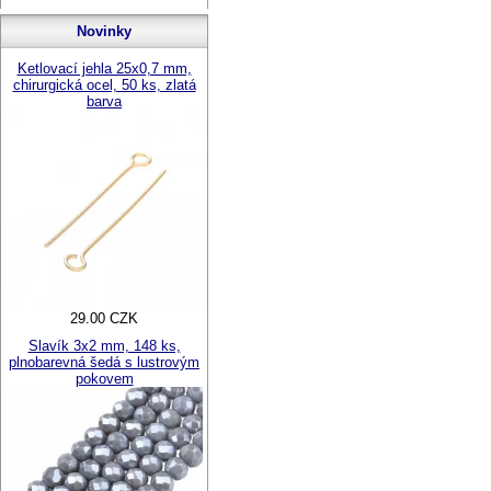
Novinky
Ketlovací jehla 25x0,7 mm,
chirurgická ocel, 50 ks, zlatá
barva
29.00 CZK
Slavík 3x2 mm, 148 ks,
plnobarevná šedá s lustrovým
pokovem