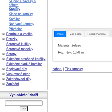
Šlupny a závěsy s
očkem
Kaplíky
Klece na korálky
Korálky
Našívací kameny
Přívěsky
Ramínka a vodiče
Popis
Váš dotaz
Poslat známénu
Řetízky
Šatonové kuličky
Materiál: železo
Šatonové rondelky
Rozměry: 13x8 mm
Šatony
Skleněné broušené korálky
Skleněné hladké korálky
Spojovací díly
nahoru
|
Tisk stranky
Voskované perle
Zakončovací díly
Zapínání
Vyhledávání zboží