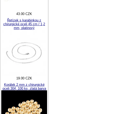
43.00 CZK
Řetízek s karabinkou z
chirurgické oceli 45 cm / 1,2
mm, platinový
19.00 CZK
Korálek 2 mm z chirurgické
oceli 304, 100 ks, zlatá barva