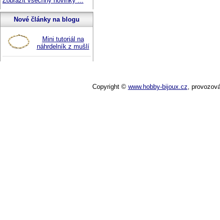
Zobrazit všechny novinky ...
Nové články na blogu
Mini tutoriál na
náhrdelník z mušlí
Copyright ©
www.hobby-bijoux.cz
,
provozov