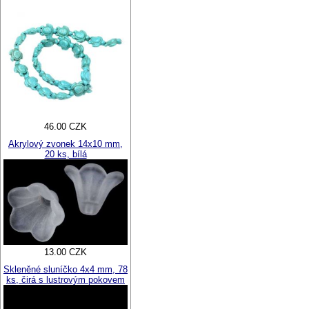
46.00 CZK
Akrylový zvonek 14x10 mm,
20 ks, bílá
13.00 CZK
Skleněné sluníčko 4x4 mm, 78
ks, čirá s lustrovým pokovem