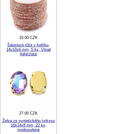
10.00 CZK
Šatonová růže v kotlíku,
14x10x6 mm, 5 ks, Vitrail
light/zlatá
27.00 CZK
Želva ze syntetického tyrkysu
18x14x8 mm, 22 ks,
modrozelená