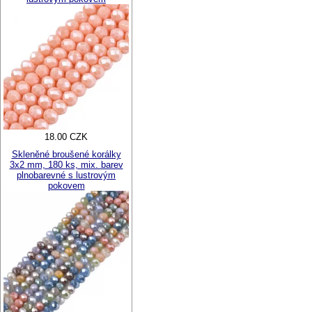
18.00 CZK
Skleněné broušené korálky
3x2 mm, 180 ks, mix. barev
plnobarevné s lustrovým
pokovem