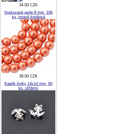
34.00 CZK
Voskované perle 8 mm, 106
ks, tmavě korálová
39.00 CZK
Kaplík lístky 14x14 mm, 50
ks, stříbrný