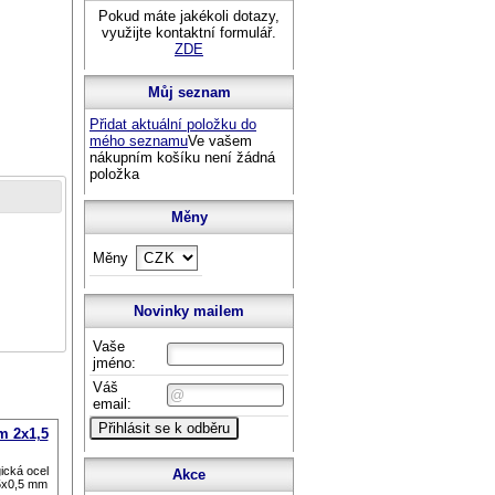
Pokud máte jakékoli dotazy,
využijte kontaktní formulář.
ZDE
Můj seznam
Přidat aktuální položku do
mého seznamu
Ve vašem
nákupním košíku není žádná
položka
Měny
Měny
Novinky mailem
Vaše
jméno:
Váš
email:
m 2x1,5
gická ocel
Akce
5x0,5 mm