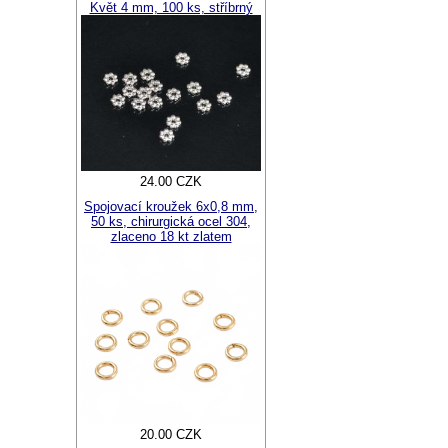
Květ 4 mm, 100 ks, stříbrný
24.00 CZK
Spojovací kroužek 6x0,8 mm,
50 ks, chirurgická ocel 304,
zlaceno 18 kt zlatem
20.00 CZK