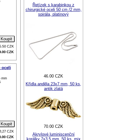
á
Řetízek s karabinkou z
chirurgické oceli 50 cm /2 mm,
spirála, platinový
5.50
CZK
9.00
CZK
 oceli
46.00 CZK
6 mm
6
Křídla anděla 23x7 mm, 50 ks,
antik zlatá
70.00 CZK
8,27
CZK
Akrylové luminiscenční
0.00
CZK
korálky 7x3,5 mm, 50 ks, mix