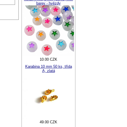
barev - hvězdy
10.00 CZK
Karabina 10 mm 50 ks, třída
A, zlatá
49.00 CZK