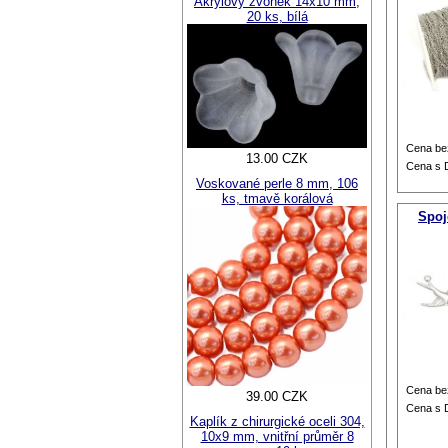
Akrylový zvonek 14x10 mm,
20 ks, bílá
Cena be
13.00 CZK
Cena s
Voskované perle 8 mm, 106
ks, tmavě korálová
Spoj
Cena be
39.00 CZK
Cena s
Kaplík z chirurgické oceli 304,
10x9 mm, vnitřní průměr 8