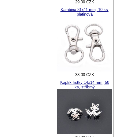
29.00 CZK
Karabina 31x11 mm, 10 ks,
platinová
38.00 CZK
Kaplík lístky 14x14 mm, 50
ks, stříbrný