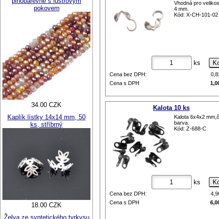
plnobarevné s lustrovým
Vhodná pro veliko
pokovem
4 mm.
Kód: X-CH-101-02
ks
Cena bez DPH:
0,
Cena s DPH
1,0
34.00 CZK
Kalota 10 ks
Kaplík lístky 14x14 mm, 50
Kalota 6x4x2 mm,
barva.
ks, stříbrný
Kód: Z-688-C
ks
Cena bez DPH:
4,
Cena s DPH
6,0
18.00 CZK
Želva ze syntetického tyrkysu