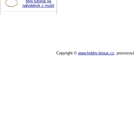
Mini tutoriál na
náhrdelník z mušlí
Copyright ©
www.hobby-bijoux.cz
,
provozov