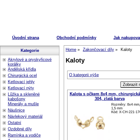
Úvodní strana
Obchodní podmínky
Jak nakupova
Home
Zakončovací díly
Kaloty
Kategorie
Kaloty
Akrylové a pryskyřicové
korálky
Andělská křídla
O kategorii výše
Chirurgická ocel
Ketlovací jehly
Ketlovací nýty
Kalota s očkem 8x4 mm, chirurgická
Lůžka a skleněné
304, zlatá barva
kabošony
Minerály a mušle
Rozměry: 8x4 mm,
1,5 mm
Náušnice
Kód: X-CH-221-1
Návlekový materiál
Ostatní
Ozdobné díly
Ramínka a vodiče