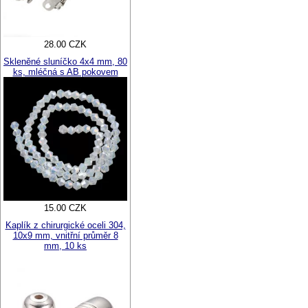
28.00 CZK
Skleněné sluníčko 4x4 mm, 80
ks, mléčná s AB pokovem
15.00 CZK
Kaplík z chirurgické oceli 304,
10x9 mm, vnitřní průměr 8
mm, 10 ks