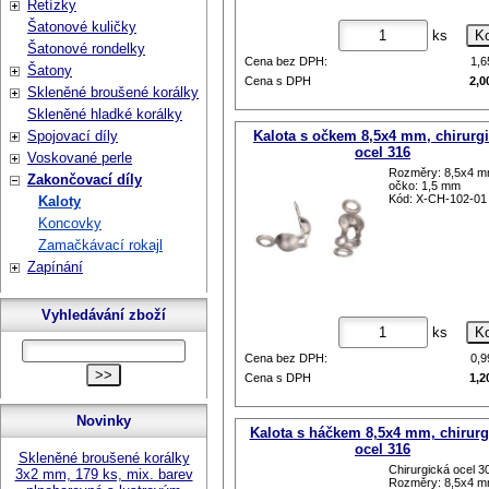
Řetízky
Šatonové kuličky
ks
Šatonové rondelky
Cena bez DPH:
1,
Šatony
Cena s DPH
2,0
Skleněné broušené korálky
Skleněné hladké korálky
Spojovací díly
Kalota s očkem 8,5x4 mm, chirurg
ocel 316
Voskované perle
Rozměry: 8,5x4 m
Zakončovací díly
očko: 1,5 mm
Kód: X-CH-102-01
Kaloty
Koncovky
Zamačkávací rokajl
Zapínání
Vyhledávání zboží
ks
Cena bez DPH:
0,
Cena s DPH
1,2
Novinky
Kalota s háčkem 8,5x4 mm, chirurg
ocel 316
Skleněné broušené korálky
Chirurgická ocel 3
3x2 mm, 179 ks, mix. barev
Rozměry: 8,5x4 m