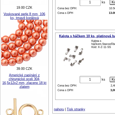
ks
19.00 CZK
Cena bez DPH:
10.
Cena s DPH
13.0
Voskované perle 8 mm, 106
ks, tmavě korálová
Kalota s háčkem 10 ks, platinová b
Kalota s
háčkem.Starostříb
Kód: X-Z-11-SS
39.00 CZK
Americké zapínání z
chirurgické oceli 304,
ks
16,5x12x2 mm, zlaceno 18 kt
Cena bez DPH:
2,
zlatem
Cena s DPH
3,0
nahoru
|
Tisk stranky