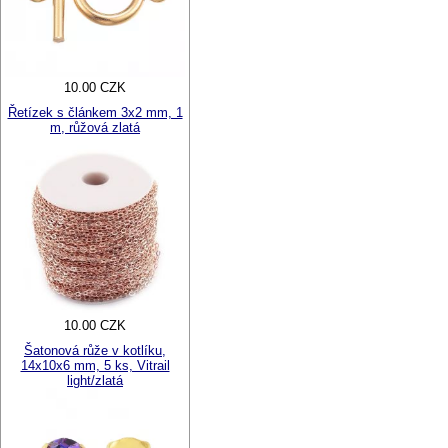
10.00 CZK
Řetízek s článkem 3x2 mm, 1
m, růžová zlatá
10.00 CZK
Šatonová růže v kotlíku,
14x10x6 mm, 5 ks, Vitrail
light/zlatá