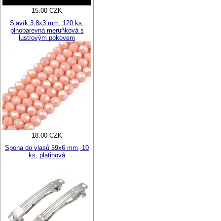
15.00 CZK
Slavík 3,8x3 mm, 120 ks,
plnobarevná meruňková s
lustrovým pokovem
18.00 CZK
Spona do vlasů 59x6 mm, 10
ks, platinová