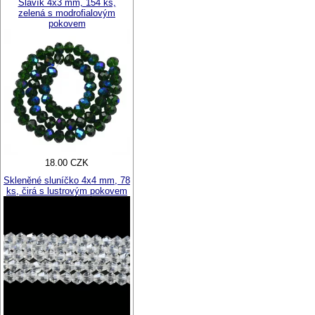
Slavík 4x3 mm, 154 ks,
zelená s modrofialovým
pokovem
18.00 CZK
Skleněné sluníčko 4x4 mm, 78
ks, čirá s lustrovým pokovem