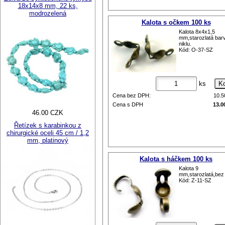
18x14x8 mm, 22 ks,
modrozelená
Kalota s očkem 100 ks
Kalota 8x4x1,5
mm,starozlatá bar
niklu.
Kód: O-37-SZ
ks
Cena bez DPH:
10.
Cena s DPH
13.0
46.00 CZK
Řetízek s karabinkou z
chirurgické oceli 45 cm / 1,2
mm, platinový
Kalota s háčkem 100 ks
Kalota 9
mm,starozlatá,bez 
Kód: Z-11-SZ