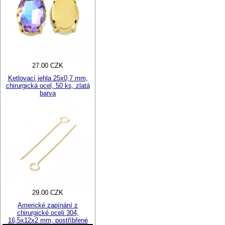
27.00 CZK
Ketlovací jehla 25x0,7 mm,
chirurgická ocel, 50 ks, zlatá
barva
29.00 CZK
Americké zapínání z
chirurgické oceli 304,
16,5x12x2 mm, postříbřené