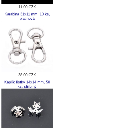
11.00 CZK
Karabina 31x11 mm, 10 ks,
platinová
38.00 CZK
Kaplík lístky 14x14 mm, 50
ks, stříbrný