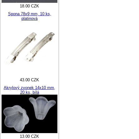
18.00 CZK
Spona 78x9 mm, 10 ks,
platinová
43.00 CZK
Akrylový zvonek 14x10 mm,
20 ks, bílá
13.00 CZK