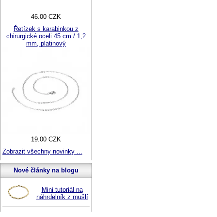
46.00 CZK
Řetízek s karabinkou z
chirurgické oceli 45 cm / 1,2
mm, platinový
19.00 CZK
Zobrazit všechny novinky ...
Nové články na blogu
Mini tutoriál na
náhrdelník z mušlí