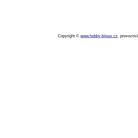
Copyright ©
www.hobby-bijoux.cz
,
provozov