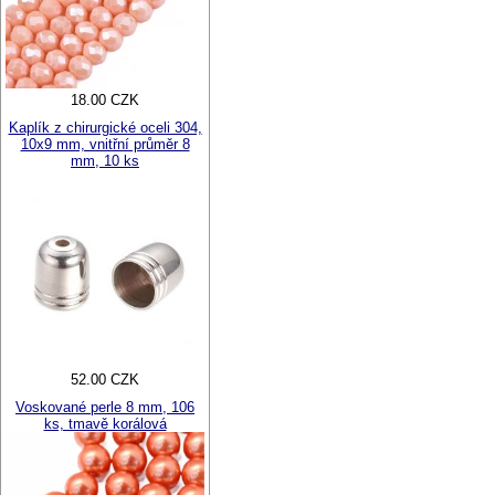
18.00 CZK
Kaplík z chirurgické oceli 304,
10x9 mm, vnitřní průměr 8
mm, 10 ks
52.00 CZK
Voskované perle 8 mm, 106
ks, tmavě korálová