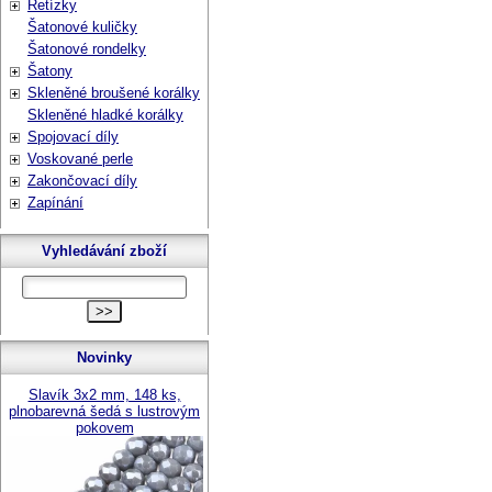
Řetízky
Šatonové kuličky
Šatonové rondelky
Šatony
Skleněné broušené korálky
Skleněné hladké korálky
Spojovací díly
Voskované perle
Zakončovací díly
Zapínání
Vyhledávání zboží
Novinky
Slavík 3x2 mm, 148 ks,
plnobarevná šedá s lustrovým
pokovem