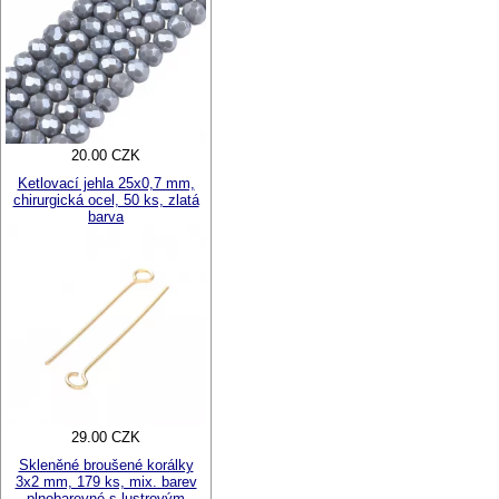
20.00 CZK
Ketlovací jehla 25x0,7 mm,
chirurgická ocel, 50 ks, zlatá
barva
29.00 CZK
Skleněné broušené korálky
3x2 mm, 179 ks, mix. barev
plnobarevné s lustrovým