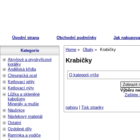
Úvodní strana
Obchodní podmínky
Jak nakupova
Home
Obaly
Krabičky
Kategorie
Krabičky
Akrylové a pryskyřicové
korálky
Andělská křídla
O kategorii výše
Chirurgická ocel
Ketlovací jehly
Ketlovací nýty
Výběru ne
Lůžka a skleněné
Zašlete 
kabošony
Minerály a mušle
nahoru
|
Tisk stranky
Náušnice
Návlekový materiál
Ostatní
Ozdobné díly
Ramínka a vodiče