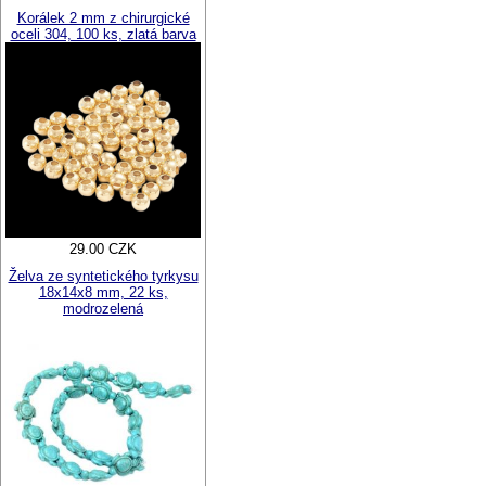
Korálek 2 mm z chirurgické
oceli 304, 100 ks, zlatá barva
29.00 CZK
Želva ze syntetického tyrkysu
18x14x8 mm, 22 ks,
modrozelená