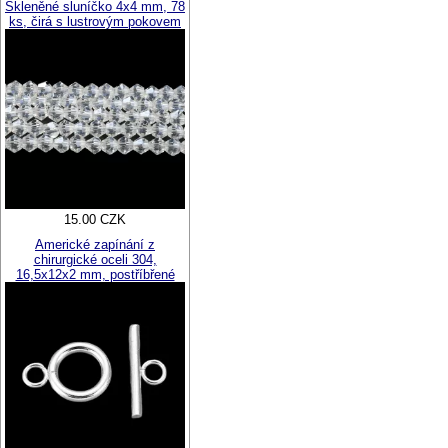
Skleněné sluníčko 4x4 mm, 78
ks, čirá s lustrovým pokovem
15.00 CZK
Americké zapínání z
chirurgické oceli 304,
16,5x12x2 mm, postříbřené