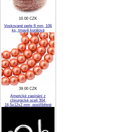
10.00 CZK
Voskované perle 8 mm, 106
ks, tmavě korálová
39.00 CZK
Americké zapínání z
chirurgické oceli 304,
16,5x12x2 mm, postříbřené