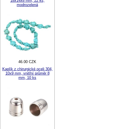
18x14x8 mm, 22 ks,
modrozelená
46.00 CZK
Kaplík z chirurgické oceli 304,
10x9 mm, vnitřní průměr 8
mm, 10 ks