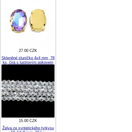
27.00 CZK
Skleněné sluníčko 4x4 mm, 78
ks, čirá s lustrovým pokovem
15.00 CZK
Želva ze syntetického tyrkysu