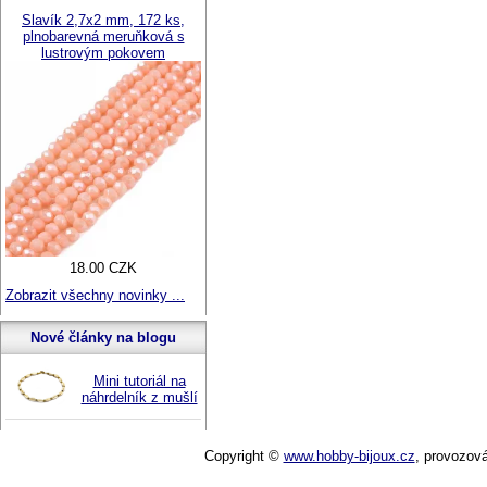
Slavík 2,7x2 mm, 172 ks,
plnobarevná meruňková s
lustrovým pokovem
18.00 CZK
Zobrazit všechny novinky ...
Nové články na blogu
Mini tutoriál na
náhrdelník z mušlí
Copyright ©
www.hobby-bijoux.cz
,
provozov