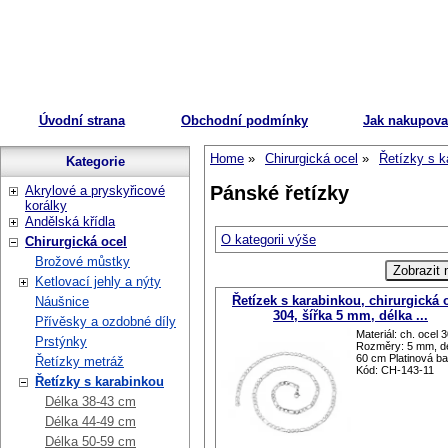
Úvodní strana
Obchodní podmínky
Jak nakupova
Home
Chirurgická ocel
Řetízky s k
Kategorie
Pánské řetízky
Akrylové a pryskyřicové
korálky
Andělská křídla
O kategorii výše
Chirurgická ocel
Brožové můstky
Ketlovací jehly a nýty
Řetízek s karabinkou, chirurgická 
Náušnice
304, šířka 5 mm, délka ...
Přívěsky a ozdobné díly
Materiál: ch. ocel 
Prstýnky
Rozměry: 5 mm, d
60 cm Platinová ba
Řetízky metráž
Kód: CH-143-11
Řetízky s karabinkou
Délka 38-43 cm
Délka 44-49 cm
Délka 50-59 cm