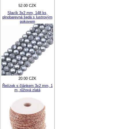
52.00 CZK
Slavík 3x2 mm, 148 ks,
plnobarevná šedá s lustrovým
pokovem
20.00 CZK
Řetízek s článkem 3x2 mm, 1
m, růžová zlatá