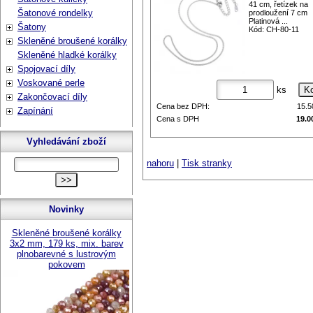
41 cm, řetízek na
Šatonové rondelky
prodloužení 7 cm
Platinová ...
Šatony
Kód: CH-80-11
Skleněné broušené korálky
Skleněné hladké korálky
Spojovací díly
Voskované perle
ks
Zakončovací díly
Cena bez DPH:
15.
Zapínání
Cena s DPH
19.0
Vyhledávání zboží
nahoru
|
Tisk stranky
Novinky
Skleněné broušené korálky
3x2 mm, 179 ks, mix. barev
plnobarevné s lustrovým
pokovem