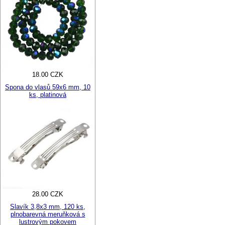
18.00 CZK
Spona do vlasů 59x6 mm, 10
ks, platinová
28.00 CZK
Slavík 3,8x3 mm, 120 ks,
plnobarevná meruňková s
lustrovým pokovem