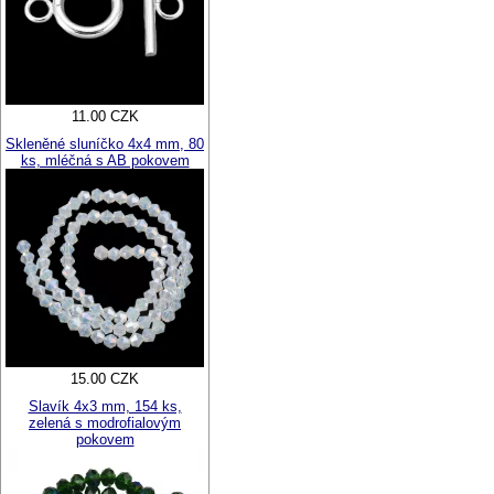
11.00 CZK
Skleněné sluníčko 4x4 mm, 80
ks, mléčná s AB pokovem
15.00 CZK
Slavík 4x3 mm, 154 ks,
zelená s modrofialovým
pokovem