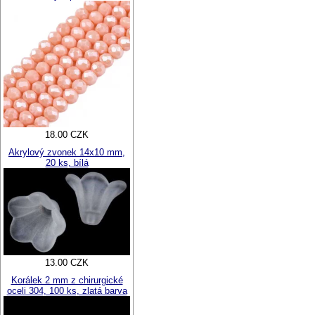
18.00 CZK
Akrylový zvonek 14x10 mm,
20 ks, bílá
13.00 CZK
Korálek 2 mm z chirurgické
oceli 304, 100 ks, zlatá barva