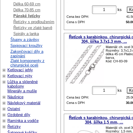
Délka 60-69 cm
ks
Délka 70-85 cm
Pánské řetízky
Cena bez DPH:
41.
Řetízky s prodloužením
Cena s DPH
50.0
Řetízky ve zlaté barvě
Spirály a lanka
Řetízek s karabinkou, chirurgická 
Šlupny a závěsy
304, šířka 3,7x1,3 mm, ...
Spojovací kroužky
Materiál: ch. ocel 
Rozměry: 3,7x1,3
Zakončovací díly a
délka 45 cm Platin
zapínání
barva.
Zlaté komponenty z
Kód: CH-83-09
chirurgické oceli
Ketlovací jehly
Ketlovací nýty
Lůžka a skleněné
kabošony
ks
Minerály a mušle
Náušnice
Cena bez DPH:
25.
Návlekový materiál
Cena s DPH
30.0
Ostatní
Ozdobné díly
Řetízek s karabinkou, chirurgická 
Ramínka a vodiče
304, šířka 1,5 mm, ...
Řetízky
Materiál: ch. ocel 
Rozměry: 1,5 mm, 
Šatonové kuličky