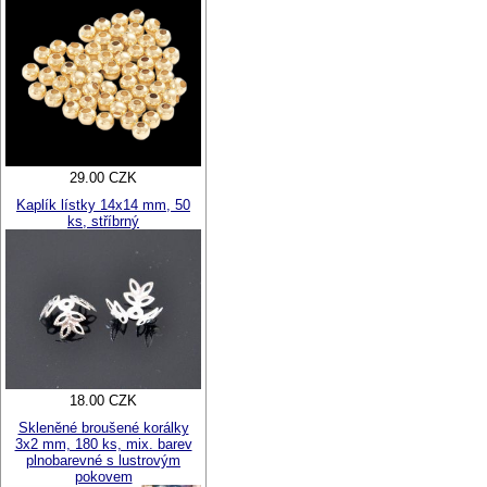
29.00 CZK
Kaplík lístky 14x14 mm, 50
ks, stříbrný
18.00 CZK
Skleněné broušené korálky
3x2 mm, 180 ks, mix. barev
plnobarevné s lustrovým
pokovem