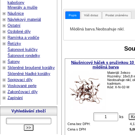
kabošony
Minerály a mušle
Náušnice
Popis
Váš dotaz
Poslat známénu
Návlekový materiál
Ostatní
Měděná barva.Neobsahuje nikl.
Ozdobné díly
Ramínka a vodiče
Řetízky
Sou
Šatonové kuličky
Šatonové rondelky
Šatony
Náušnicový háček s pružinkou 10 
měděná barva
Skleněné broušené korálky
Materiál: železo
Skleněné hladké korálky
Rozměry: 18x0,8
Spojovací díly
Neobsahuje nikl, o
kadmium.
Voskované perle
Kód: X-N-02-M
Zakončovací díly
Zapínání
Vyhledávání zboží
ks
Cena bez DPH:
4,
Cena s DPH
5,0