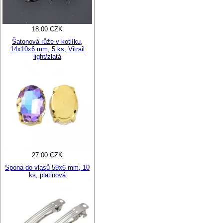
18.00 CZK
Šatonová růže v kotlíku,
14x10x6 mm, 5 ks, Vitrail
light/zlatá
27.00 CZK
Spona do vlasů 59x6 mm, 10
ks, platinová