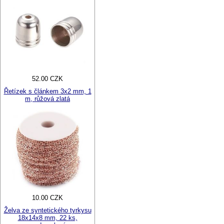
52.00 CZK
Řetízek s článkem 3x2 mm, 1
m, růžová zlatá
10.00 CZK
Želva ze syntetického tyrkysu
18x14x8 mm, 22 ks,