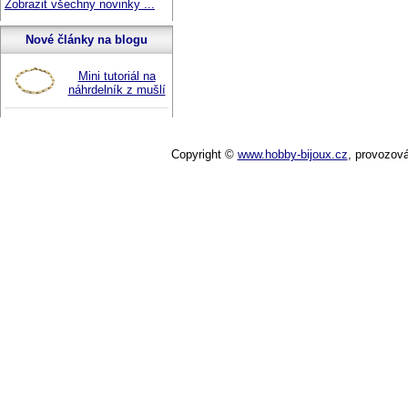
Zobrazit všechny novinky ...
Nové články na blogu
Mini tutoriál na
náhrdelník z mušlí
Copyright ©
www.hobby-bijoux.cz
,
provozov