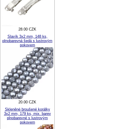
28.00 CZK
Slavík 3x2 mm, 148 ks,
plnobarevná šedá s lustrovým
pokovem
20.00 CZK
Skleněné broušené korálky
3x2 mm, 179 ks, mix. barev
plnobarevné s lustrovým
pokovem