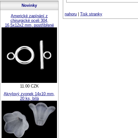
Novinky
nahoru
|
Tisk stranky
Americké zapínání z
chirurgické oceli 304,
16,5x12x2 mm, postříbřené
11.00 CZK
Akrylový zvonek 14x10 mm,
20 ks, bílá