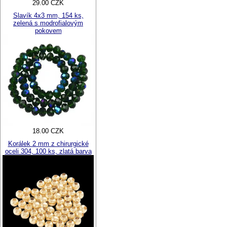
29.00 CZK
Slavík 4x3 mm, 154 ks,
zelená s modrofialovým
pokovem
18.00 CZK
Korálek 2 mm z chirurgické
oceli 304, 100 ks, zlatá barva