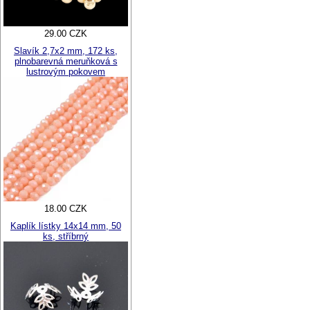
29.00 CZK
Slavík 2,7x2 mm, 172 ks,
plnobarevná meruňková s
lustrovým pokovem
18.00 CZK
Kaplík lístky 14x14 mm, 50
ks, stříbrný