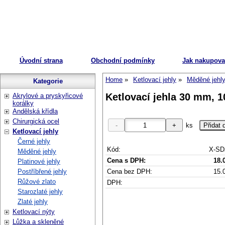
Úvodní strana
Obchodní podmínky
Jak nakupova
Home
Ketlovací jehly
Měděné jehl
Kategorie
Ketlovací jehla 30 mm, 
Akrylové a pryskyřicové
korálky
Andělská křídla
Chirurgická ocel
ks
Ketlovací jehly
Černé jehly
Kód:
X-SD
Měděné jehly
Cena s DPH:
18.
Platinové jehly
Cena bez DPH:
15.
Postříbřené jehly
Růžové zlato
DPH:
Starozlaté jehly
Zlaté jehly
Ketlovací nýty
Lůžka a skleněné