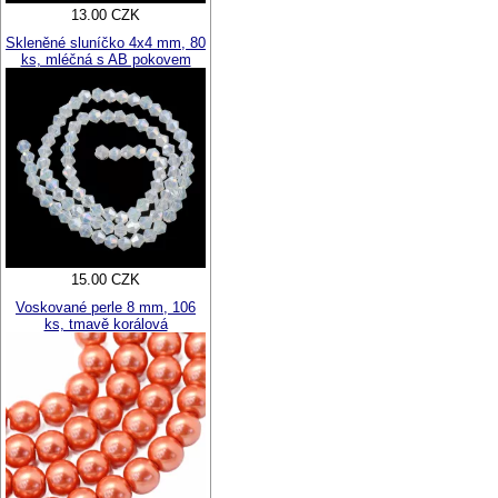
13.00 CZK
Skleněné sluníčko 4x4 mm, 80
ks, mléčná s AB pokovem
15.00 CZK
Voskované perle 8 mm, 106
ks, tmavě korálová