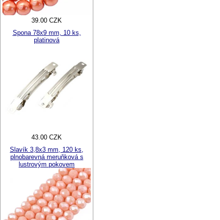
39.00 CZK
Spona 78x9 mm, 10 ks,
platinová
43.00 CZK
Slavík 3,8x3 mm, 120 ks,
plnobarevná meruňková s
lustrovým pokovem