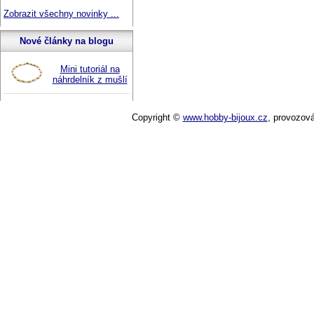
Zobrazit všechny novinky ...
Nové články na blogu
Mini tutoriál na
náhrdelník z mušlí
Copyright ©
www.hobby-bijoux.cz
,
provozov