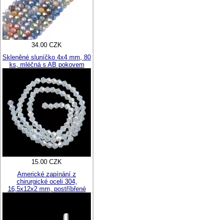
34.00 CZK
Skleněné sluníčko 4x4 mm, 80
ks, mléčná s AB pokovem
15.00 CZK
Americké zapínání z
chirurgické oceli 304,
16,5x12x2 mm, postříbřené