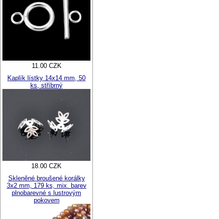
11.00 CZK
Kaplík lístky 14x14 mm, 50
ks, stříbrný
18.00 CZK
Skleněné broušené korálky
3x2 mm, 179 ks, mix. barev
plnobarevné s lustrovým
pokovem