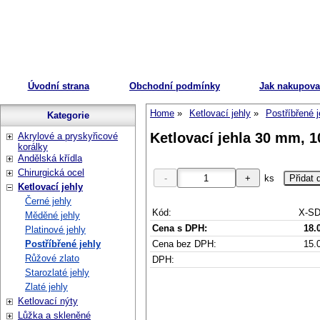
Úvodní strana
Obchodní podmínky
Jak nakupova
Home
Ketlovací jehly
Postříbřené j
Kategorie
Ketlovací jehla 30 mm, 10
Akrylové a pryskyřicové
korálky
Andělská křídla
Chirurgická ocel
ks
Ketlovací jehly
Černé jehly
Kód:
X-SD
Měděné jehly
Cena s DPH:
18.
Platinové jehly
Cena bez DPH:
15.
Postříbřené jehly
Růžové zlato
DPH:
Starozlaté jehly
Zlaté jehly
Ketlovací nýty
Lůžka a skleněné