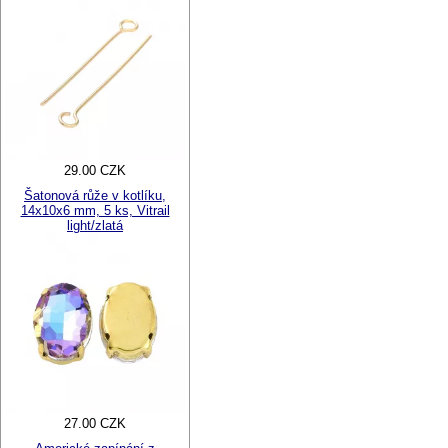
29.00 CZK
Šatonová růže v kotlíku,
14x10x6 mm, 5 ks, Vitrail
light/zlatá
27.00 CZK