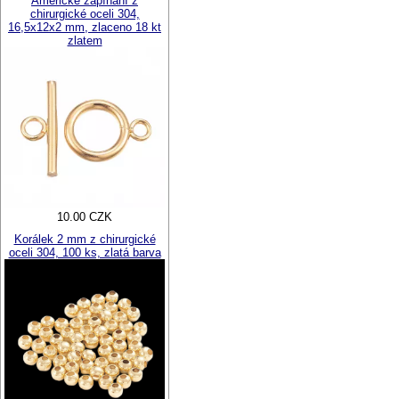
Americké zapínání z
chirurgické oceli 304,
16,5x12x2 mm, zlaceno 18 kt
zlatem
10.00 CZK
Korálek 2 mm z chirurgické
oceli 304, 100 ks, zlatá barva