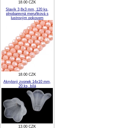
18.00 CZK
Slavík 3,8x3 mm, 120 ks,
plnobarevná meruňková s
lustrovým pokovem
18.00 CZK
Akrylový zvonek 14x10 mm,
20 ks, bílá
13.00 CZK