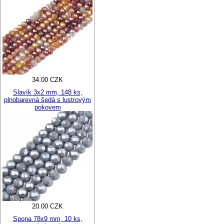
34.00 CZK
Slavík 3x2 mm, 148 ks,
plnobarevná šedá s lustrovým
pokovem
20.00 CZK
Spona 78x9 mm, 10 ks,