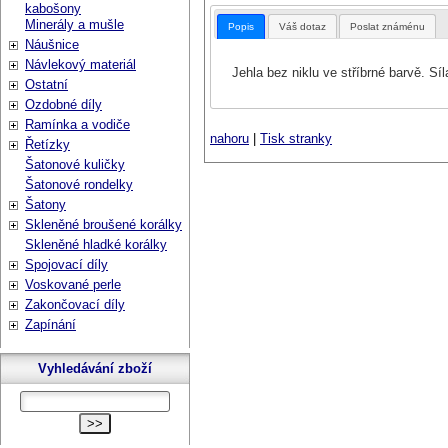
kabošony
Minerály a mušle
Popis
Váš dotaz
Poslat známénu
Náušnice
Návlekový materiál
Jehla bez niklu ve stříbrné barvě. Síl
Ostatní
Ozdobné díly
Ramínka a vodiče
nahoru
|
Tisk stranky
Řetízky
Šatonové kuličky
Šatonové rondelky
Šatony
Skleněné broušené korálky
Skleněné hladké korálky
Spojovací díly
Voskované perle
Zakončovací díly
Zapínání
Vyhledávání zboží