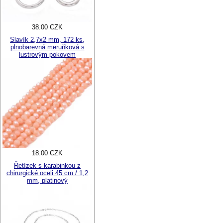
38.00 CZK
Slavík 2,7x2 mm, 172 ks,
plnobarevná meruňková s
lustrovým pokovem
18.00 CZK
Řetízek s karabinkou z
chirurgické oceli 45 cm / 1,2
mm, platinový