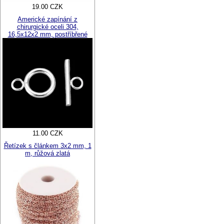
19.00 CZK
Americké zapínání z
chirurgické oceli 304,
16,5x12x2 mm, postříbřené
11.00 CZK
Řetízek s článkem 3x2 mm, 1
m, růžová zlatá