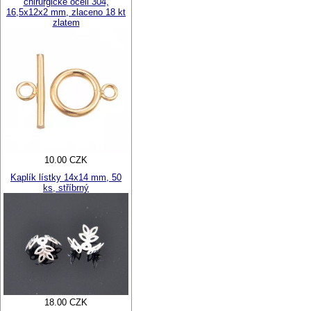
chirurgické oceli 304,
16,5x12x2 mm, zlaceno 18 kt
zlatem
10.00 CZK
Kaplík lístky 14x14 mm, 50
ks, stříbrný
18.00 CZK