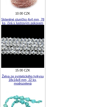
10.00 CZK
Skleněné sluníčko 4x4 mm, 78
ks, čirá s lustrovým pokovem
15.00 CZK
Želva ze syntetického tyrkysu
18x14x8 mm, 22 ks,
modrozelená