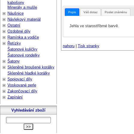
kabošony
Minerály a mušle
Popis
Váš dotaz
Poslat známénu
Náušnice
Návlekový materiál
Ostatní
Jehla ve starostříbrné barvě.
Ozdobné díly
Ramínka a vodiče
Řetízky
nahoru
|
Tisk stranky
Šatonové kuličky
Šatonové rondelky
Šatony
Skleněné broušené korálky
Skleněné hladké korálky
Spojovací díly
Voskované perle
Zakončovací díly
Zapínání
Vyhledávání zboží