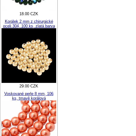
18.00 CZK
Korálek 2 mm z chirurgické
oceli 304, 100 ks, zlatá barva
29.00 CZK
Voskované perle 8 mm, 106
ks, tmavě korálová