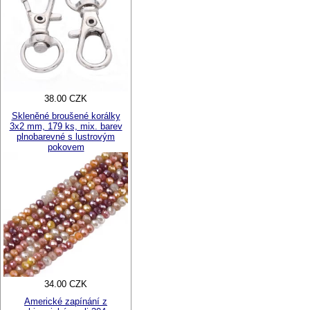
38.00 CZK
Skleněné broušené korálky
3x2 mm, 179 ks, mix. barev
plnobarevné s lustrovým
pokovem
34.00 CZK
Americké zapínání z