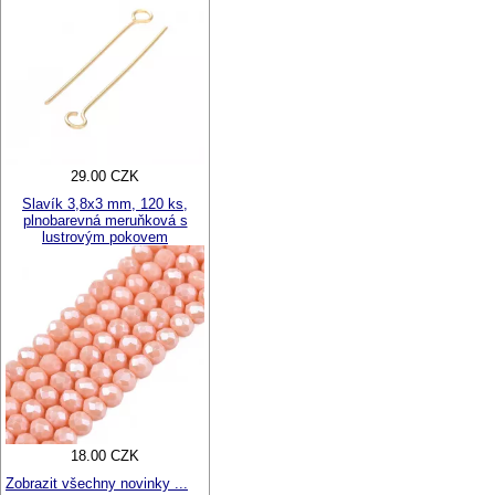
29.00 CZK
Slavík 3,8x3 mm, 120 ks,
plnobarevná meruňková s
lustrovým pokovem
18.00 CZK
Zobrazit všechny novinky ...