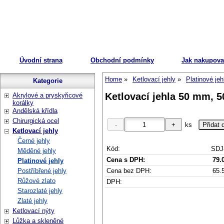
Úvodní strana
Obchodní podmínky
Jak nakupova
Home
Ketlovací jehly
Platinové jeh
Kategorie
Ketlovací jehla 50 mm, 5
Akrylové a pryskyřicové
korálky
Andělská křídla
Chirurgická ocel
ks
Ketlovací jehly
Černé jehly
Kód:
SDJ
Měděné jehly
Cena s DPH:
79.
Platinové jehly
Cena bez DPH:
65.
Postříbřené jehly
Růžové zlato
DPH:
Starozlaté jehly
Zlaté jehly
Ketlovací nýty
Lůžka a skleněné