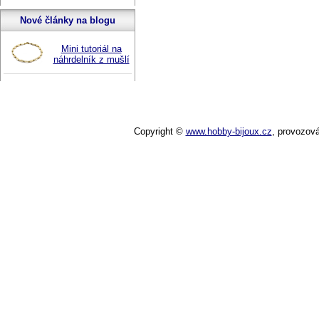
Nové články na blogu
Mini tutoriál na
náhrdelník z mušlí
Copyright ©
www.hobby-bijoux.cz
,
provozov