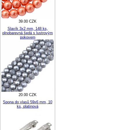
39.00 CZK
Slavík 3x2 mm, 148 ks,
plnobarevná šedá s lustrovým
pokovem
20.00 CZK
Spona do vlasů 59x6 mm, 10
ks, platinová