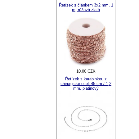
Řetízek s článkem 3x2 mm, 1
m, růžová zlatá
10.00 CZK
Řetízek s karabinkou z
chirurgické oceli 45 cm / 1,2
mm, platinový