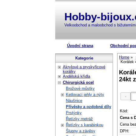
Hobby-bijoux.
Velkoobchod a maloobchod s bižuterní
Úvodní strana
Obchodní po
Home
Kategorie
Korálek 
Akrylové a pryskyřicové
Korál
korálky
Andělská křídla
24kt 
Chirurgická ocel
Brožové můstky
Ketlovací jehly a nýty
Náušnice
Přívěsky a ozdobné díly
Kód:
Prstýnky
Cena s 
Řetízky metráž
Cena be
Řetízky s karabinkou
DPH:
Šlupny a závěsy