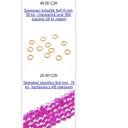
49.00 CZK
Spojovací kroužek 6x0,8 mm,
50 ks, chirurgická ocel 304,
zlaceno 18 kt zlatem
20.00 CZK
Skleněné sluníčko 4x4 mm, 76
ks, fuchsiová s AB pokovem