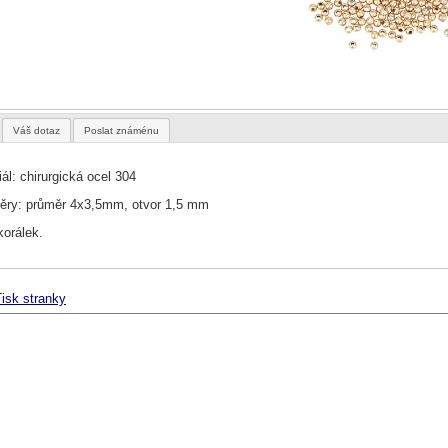
Váš dotaz
Poslat známénu
ál: chirurgická ocel 304
ry: průměr 4x3,5mm, otvor 1,5 mm
korálek.
isk stranky