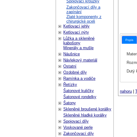
Spojovací kroužky
Zakončovací díly a
zapínání
Zlaté komponenty z
chirurgické oceli
Ketlovací jehly
Ketlovací nýty
Lůžka a skleněné
Popis
kabošony
Minerály a mušle
Materi
Náušnice
Návlekový materiál
Rozmě
Ostatní
Dutý 
Ozdobné díly
Ramínka a vodiče
Řetízky
Šatonové kuličky
nahoru
|
T
Šatonové rondelky
Šatony
Skleněné broušené korálky
Skleněné hladké korálky
Spojovací díly
Voskované perle
Zakončovací díly