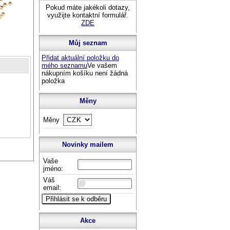
Pokud máte jakékoli dotazy,
využijte kontaktní formulář.
ZDE
Můj seznam
Přidat aktuální položku do
mého seznamu
Ve vašem
nákupním košíku není žádná
položka
Měny
Měny
Novinky mailem
Vaše
jméno:
Váš
email:
Akce