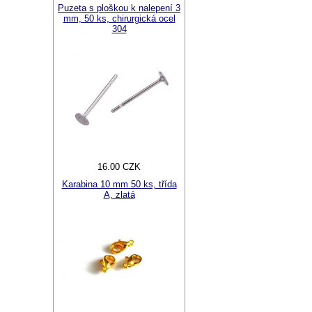
Puzeta s ploškou k nalepení 3
mm, 50 ks, chirurgická ocel
304
16.00 CZK
Karabina 10 mm 50 ks, třída
A, zlatá