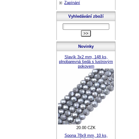
Zapínání
Vyhledávání zboží
Novinky
Slavík 3x2 mm, 148 ks,
plnobarevná šedá s lustrovým
pokovem
20.00 CZK
Spona 78x9 mm, 10 ks,