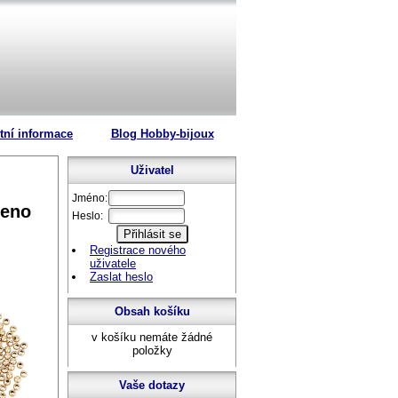
tní informace
Blog Hobby-bijoux
Uživatel
Jméno:
ceno
Heslo:
Registrace nového
uživatele
Zaslat heslo
Obsah košíku
v košíku nemáte žádné
položky
Vaše dotazy