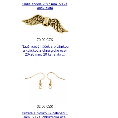
Křídla anděla 23x7 mm, 50 ks,
antik zlatá
70.00 CZK
Náušnicový háček s pružinkou
a kuličkou z chirurgické oceli
20x20 mm, 20 ks, zlatá ...
32.00 CZK
Puzeta s ploškou k nalepení 5
mm, 50 ks, chirurgická ocel