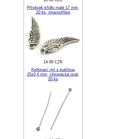
Přívěsek křídlo malé 17 mm,
20 ks, strarostříbro
14.00 CZK
Ketlovací nýt s kuličkou
25x0,6 mm, chirurgická ocel,
20 ks