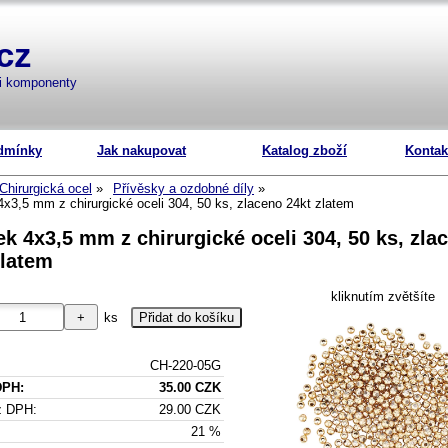
cz
mi komponenty
dmínky
Jak nakupovat
Katalog zboží
Kontak
Chirurgická ocel
Přívěsky a ozdobné díly
4x3,5 mm z chirurgické oceli 304, 50 ks, zlaceno 24kt zlatem
ek 4x3,5 mm z chirurgické oceli 304, 50 ks, zla
zlatem
kliknutím zvětšíte
ks
CH-220-05G
DPH:
35.00 CZK
z DPH:
29.00 CZK
21 %