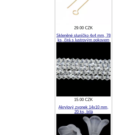
29.00 CZK
Skleněné sluníčko 4x4 mm, 78
ks, čirá s lustrovým pokovem
15.00 CZK
Akrylový zvonek 14x10 mm,
20 ks, bílá