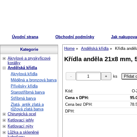
Úvodní strana
Obchodní podmínky
Jak nakupova
Home
Andělská křídla
Křídla anděl
Kategorie
Křídla anděla 21x8 mm, 50
Akrylové a pryskyřicové
korálky
Andělská křídla
Akrylová křídla
ks
Měděná a bronzová barva
Přívěsky křídla
Kód:
O-
Starostříbrná barva
Cena s DPH:
95.
Stříbrná barva
Cena bez DPH:
78.
Zlatá, antik zlatá a
růžová zlatá barva
DPH:
Chirurgická ocel
Ketlovací jehly
Ketlovací nýty
Lůžka a skleněné
kabošony