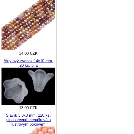
34.00 CZK
Akrylový zvonek 14x10 mm,
20 ks, bílá
13.00 CZK
Slavík 3,8x3 mm, 120 ks,
plnobarevná meruňková s
lustrovým pokovem