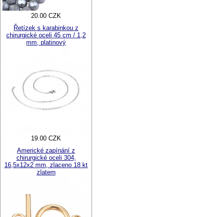
20.00 CZK
Řetízek s karabinkou z
chirurgické oceli 45 cm / 1,2
mm, platinový
19.00 CZK
Americké zapínání z
chirurgické oceli 304,
16,5x12x2 mm, zlaceno 18 kt
zlatem