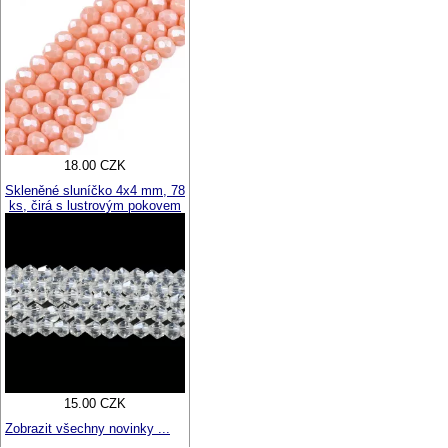
18.00 CZK
Skleněné sluníčko 4x4 mm, 78
ks, čirá s lustrovým pokovem
15.00 CZK
Zobrazit všechny novinky ...