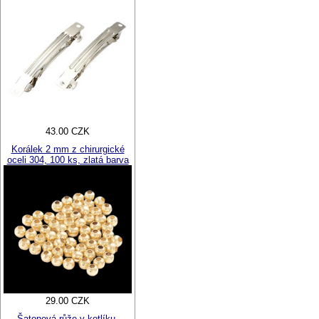
43.00 CZK
Korálek 2 mm z chirurgické
oceli 304, 100 ks, zlatá barva
29.00 CZK
Šatonová růže v kotlíku,