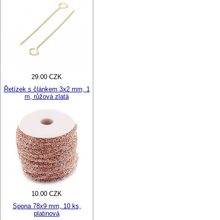
29.00 CZK
Řetízek s článkem 3x2 mm, 1
m, růžová zlatá
10.00 CZK
Spona 78x9 mm, 10 ks,
platinová