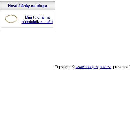
Nové články na blogu
Mini tutoriál na
náhrdelník z mušlí
Copyright ©
www.hobby-bijoux.cz
,
provozov