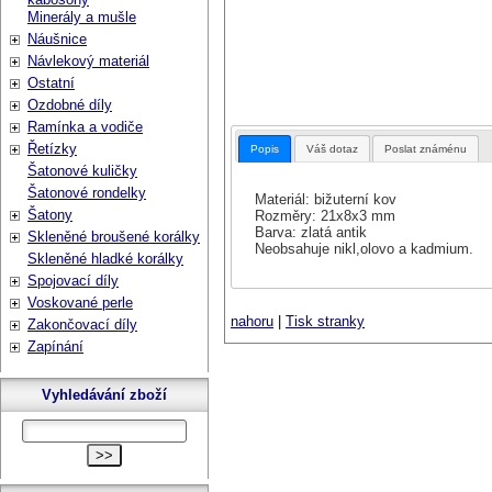
Minerály a mušle
Náušnice
Návlekový materiál
Ostatní
Ozdobné díly
Ramínka a vodiče
Řetízky
Popis
Váš dotaz
Poslat známénu
Šatonové kuličky
Šatonové rondelky
Materiál: bižuterní kov
Šatony
Rozměry: 21x8x3 mm
Barva: zlatá antik
Skleněné broušené korálky
Neobsahuje nikl,olovo a kadmium.
Skleněné hladké korálky
Spojovací díly
Voskované perle
nahoru
|
Tisk stranky
Zakončovací díly
Zapínání
Vyhledávání zboží