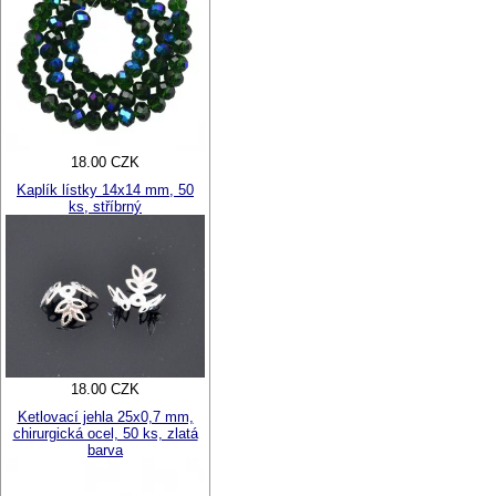
18.00 CZK
Kaplík lístky 14x14 mm, 50
ks, stříbrný
18.00 CZK
Ketlovací jehla 25x0,7 mm,
chirurgická ocel, 50 ks, zlatá
barva