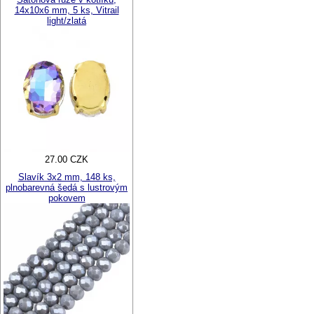
14x10x6 mm, 5 ks, Vitrail
light/zlatá
27.00 CZK
Slavík 3x2 mm, 148 ks,
plnobarevná šedá s lustrovým
pokovem