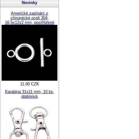
Novinky
Americké zapínání z
chirurgické oceli 304,
16,5x12x2 mm, postříbřené
11.00 CZK
Karabina 31x11 mm, 10 ks,
platinová