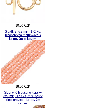
10.00 CZK
Slavík 2,7x2 mm, 172 ks,
plnobarevná meruňková s
lustrovým pokovem
18.00 CZK
Skleněné broušené korálky
3x2 mm, 179 ks, mix. barev
plnobarevné s lustrovým
pokovem