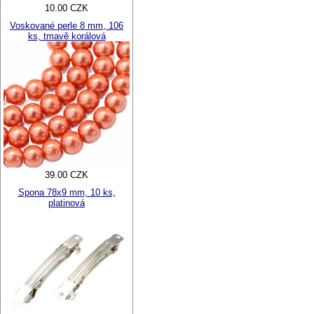
10.00 CZK
Voskované perle 8 mm, 106
ks, tmavě korálová
39.00 CZK
Spona 78x9 mm, 10 ks,
platinová