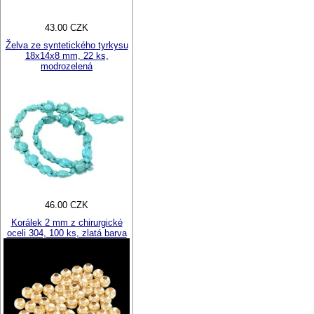
43.00 CZK
Želva ze syntetického tyrkysu
18x14x8 mm, 22 ks,
modrozelená
46.00 CZK
Korálek 2 mm z chirurgické
oceli 304, 100 ks, zlatá barva