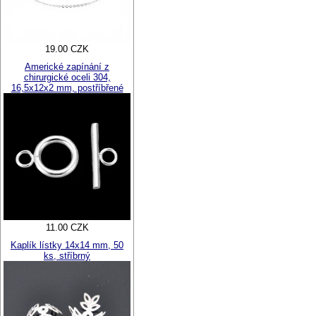
19.00 CZK
Americké zapínání z
chirurgické oceli 304,
16,5x12x2 mm, postříbřené
11.00 CZK
Kaplík lístky 14x14 mm, 50
ks, stříbrný