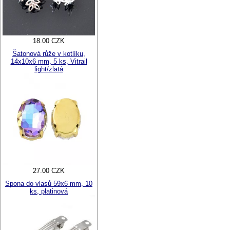
18.00 CZK
Šatonová růže v kotlíku,
14x10x6 mm, 5 ks, Vitrail
light/zlatá
27.00 CZK
Spona do vlasů 59x6 mm, 10
ks, platinová