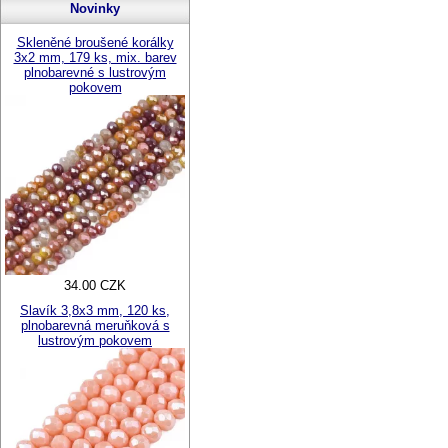
Novinky
Skleněné broušené korálky
3x2 mm, 179 ks, mix. barev
plnobarevné s lustrovým
pokovem
34.00 CZK
Slavík 3,8x3 mm, 120 ks,
plnobarevná meruňková s
lustrovým pokovem