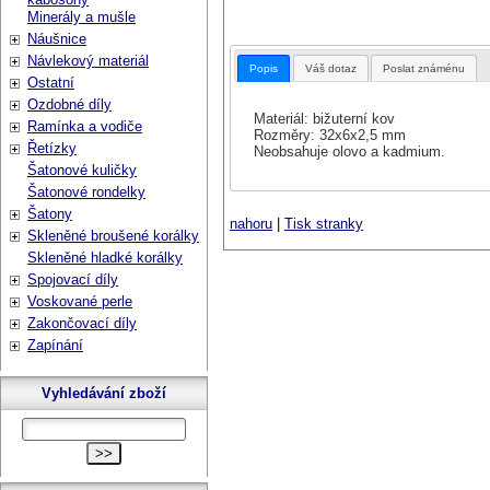
Minerály a mušle
Náušnice
Návlekový materiál
Popis
Váš dotaz
Poslat známénu
Ostatní
Ozdobné díly
Materiál: bižuterní kov
Ramínka a vodiče
Rozměry: 32x6x2,5 mm
Řetízky
Neobsahuje olovo a kadmium.
Šatonové kuličky
Šatonové rondelky
Šatony
nahoru
|
Tisk stranky
Skleněné broušené korálky
Skleněné hladké korálky
Spojovací díly
Voskované perle
Zakončovací díly
Zapínání
Vyhledávání zboží