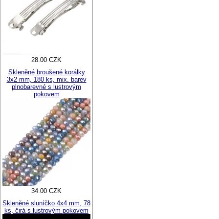
28.00 CZK
Skleněné broušené korálky
3x2 mm, 180 ks, mix. barev
plnobarevné s lustrovým
pokovem
34.00 CZK
Skleněné sluníčko 4x4 mm, 78
ks, čirá s lustrovým pokovem