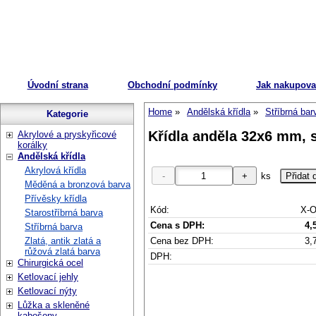
Úvodní strana
Obchodní podmínky
Jak nakupova
Home
Andělská křídla
Stříbrná bar
Kategorie
Křídla anděla 32x6 mm, s
Akrylové a pryskyřicové
korálky
Andělská křídla
Akrylová křídla
ks
Měděná a bronzová barva
Přívěsky křídla
Kód:
X-O
Starostříbrná barva
Cena s DPH:
4,
Stříbrná barva
Cena bez DPH:
3,
Zlatá, antik zlatá a
růžová zlatá barva
DPH:
Chirurgická ocel
Ketlovací jehly
Ketlovací nýty
Lůžka a skleněné
kabošony