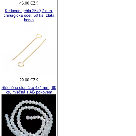
46.00 CZK
Ketlovací jehla 25x0,7 mm,
chirurgická ocel, 50 ks, zlatá
barva
29.00 CZK
Skleněné sluníčko 4x4 mm, 80
ks, mléčná s AB pokovem