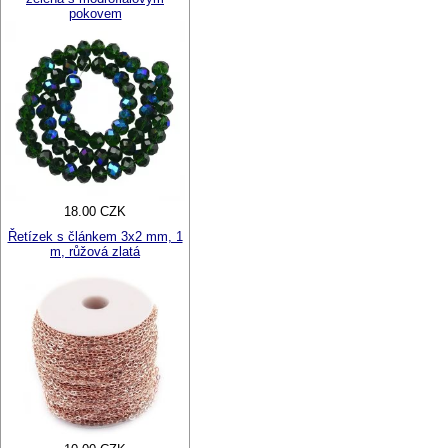
pokovem
18.00 CZK
Řetízek s článkem 3x2 mm, 1
m, růžová zlatá