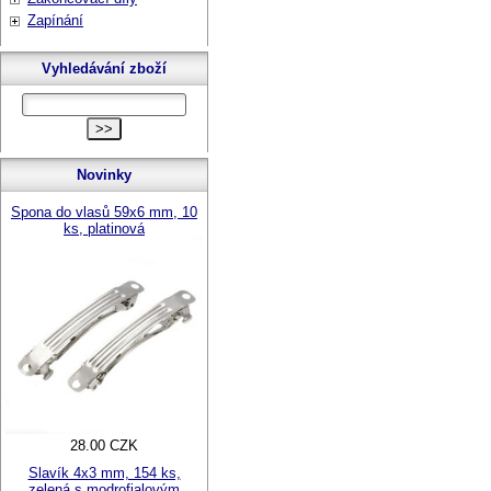
Zapínání
Vyhledávání zboží
Novinky
Spona do vlasů 59x6 mm, 10
ks, platinová
28.00 CZK
Slavík 4x3 mm, 154 ks,
zelená s modrofialovým