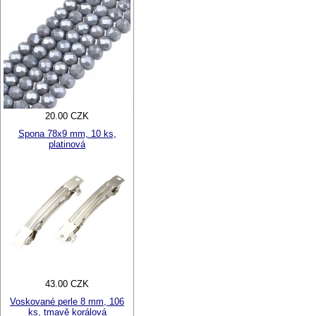
20.00 CZK
Spona 78x9 mm, 10 ks,
platinová
43.00 CZK
Voskované perle 8 mm, 106
ks, tmavě korálová