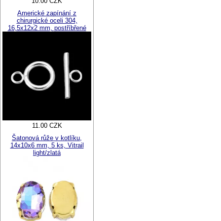
10.00 CZK
Americké zapínání z
chirurgické oceli 304,
16,5x12x2 mm, postříbřené
11.00 CZK
Šatonová růže v kotlíku,
14x10x6 mm, 5 ks, Vitrail
light/zlatá