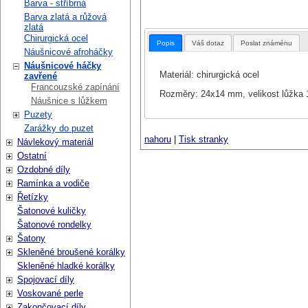
Barva - stříbrná
Barva zlatá a růžová
zlatá
Chirurgická ocel
Popis
Váš dotaz
Poslat známénu
Náušnicové afroháčky
Náušnicové háčky
Materiál: chirurgická ocel
zavřené
Francouzské zapínání
Rozměry: 24x14 mm, velikost lůžka
Náušnice s lůžkem
Puzety
Zarážky do puzet
nahoru
|
Tisk stranky
Návlekový materiál
Ostatní
Ozdobné díly
Ramínka a vodiče
Řetízky
Šatonové kuličky
Šatonové rondelky
Šatony
Skleněné broušené korálky
Skleněné hladké korálky
Spojovací díly
Voskované perle
Zakončovací díly