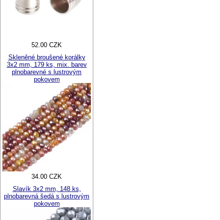
52.00 CZK
Skleněné broušené korálky
3x2 mm, 179 ks, mix. barev
plnobarevné s lustrovým
pokovem
34.00 CZK
Slavík 3x2 mm, 148 ks,
plnobarevná šedá s lustrovým
pokovem