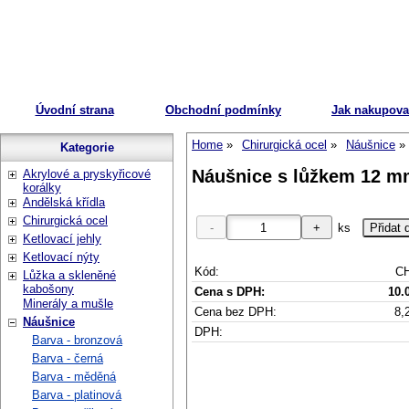
Úvodní strana
Obchodní podmínky
Jak nakupova
Home
Chirurgická ocel
Náušnice
Kategorie
Náušnice s lůžkem 12 mm 
Akrylové a pryskyřicové
korálky
Andělská křídla
Chirurgická ocel
ks
Ketlovací jehly
Ketlovací nýty
Kód:
CH
Lůžka a skleněné
kabošony
Cena s DPH:
10.
Minerály a mušle
Cena bez DPH:
8,
Náušnice
DPH:
Barva - bronzová
Barva - černá
Barva - měděná
Barva - platinová