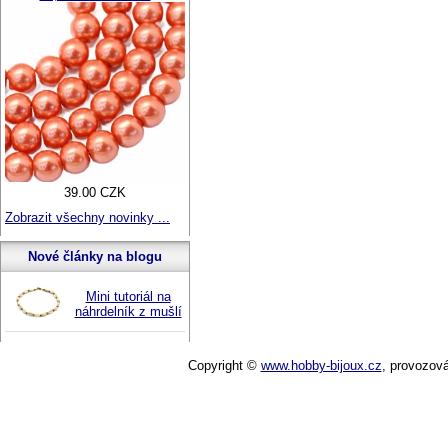
39.00 CZK
Zobrazit všechny novinky ...
Nové články na blogu
Mini tutoriál na
náhrdelník z mušlí
Copyright ©
www.hobby-bijoux.cz
,
provozov