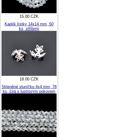
15.00 CZK
Kaplík lístky 14x14 mm, 50
ks, stříbrný
18.00 CZK
Skleněné sluníčko 4x4 mm, 78
ks, čirá s lustrovým pokovem