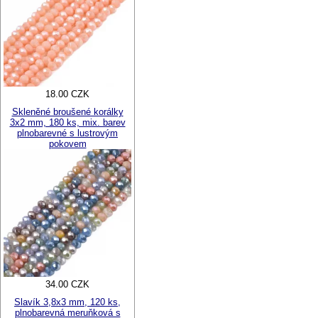
18.00 CZK
Skleněné broušené korálky
3x2 mm, 180 ks, mix. barev
plnobarevné s lustrovým
pokovem
34.00 CZK
Slavík 3,8x3 mm, 120 ks,
plnobarevná meruňková s