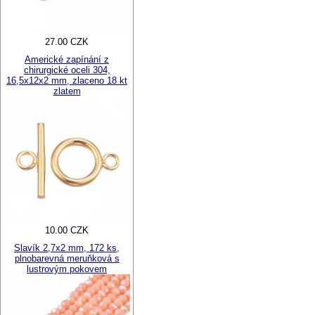
27.00 CZK
Americké zapínání z
chirurgické oceli 304,
16,5x12x2 mm, zlaceno 18 kt
zlatem
10.00 CZK
Slavík 2,7x2 mm, 172 ks,
plnobarevná meruňková s
lustrovým pokovem