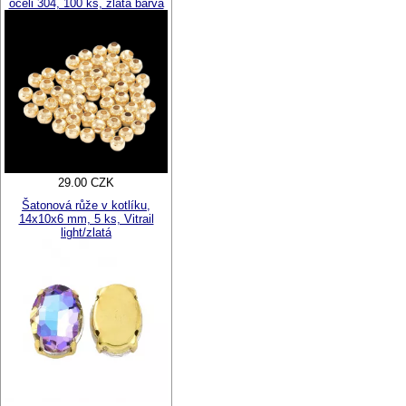
oceli 304, 100 ks, zlatá barva
29.00 CZK
Šatonová růže v kotlíku,
14x10x6 mm, 5 ks, Vitrail
light/zlatá