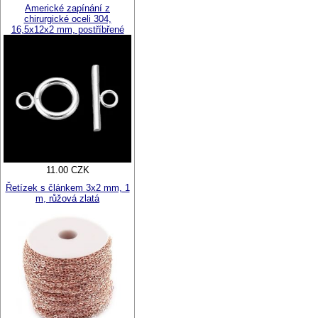
Americké zapínání z
chirurgické oceli 304,
16,5x12x2 mm, postříbřené
11.00 CZK
Řetízek s článkem 3x2 mm, 1
m, růžová zlatá