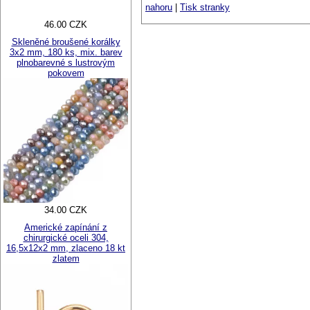
nahoru
|
Tisk stranky
46.00 CZK
Skleněné broušené korálky
3x2 mm, 180 ks, mix. barev
plnobarevné s lustrovým
pokovem
34.00 CZK
Americké zapínání z
chirurgické oceli 304,
16,5x12x2 mm, zlaceno 18 kt
zlatem