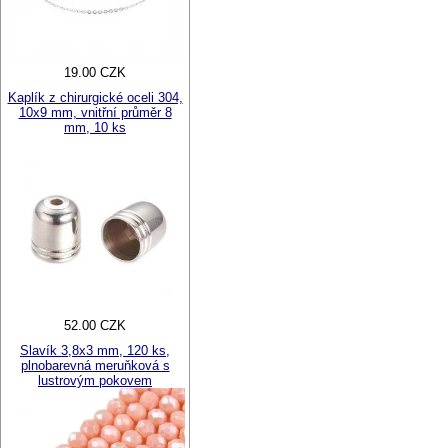
19.00 CZK
Kaplík z chirurgické oceli 304,
10x9 mm, vnitřní průměr 8
mm, 10 ks
52.00 CZK
Slavík 3,8x3 mm, 120 ks,
plnobarevná meruňková s
lustrovým pokovem