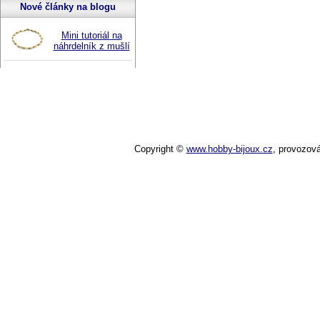
Nové články na blogu
Mini tutoriál na
náhrdelník z mušlí
Copyright ©
www.hobby-bijoux.cz
,
provozov