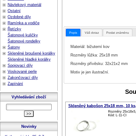
Návlekový materiál
Ostatní
Ozdobné díly
Ramínka a vodiče
Řetízky
Popis
Váš dotaz
Poslat známénu
Šatonové kuličky
Šatonové rondelky
Materiál: bižuterní kov
Šatony
Skleněné broušené korálky
Rozměry lůžka: 25x18 mm
Skleněné hladké korálky
Rozměry přívěsku: 32x21x2 mm
Spojovací díly
Voskované perle
Motiv je jen ilustrační.
Zakončovací díly
Zapínání
Sou
Vyhledávání zboží
Skleněný kabošon 25x18 mm, 10 ks,
Rozměry 25x18x5
Kód: L-11-Cl
Novinky