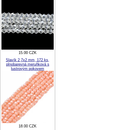
15.00 CZK
Slavík 2,7x2 mm, 172 ks,
plnobarevná meruňková s
lustrovým pokovem
18.00 CZK