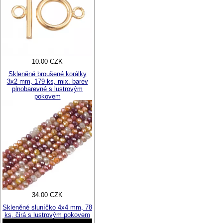
10.00 CZK
Skleněné broušené korálky
3x2 mm, 179 ks, mix. barev
plnobarevné s lustrovým
pokovem
34.00 CZK
Skleněné sluníčko 4x4 mm, 78
ks, čirá s lustrovým pokovem