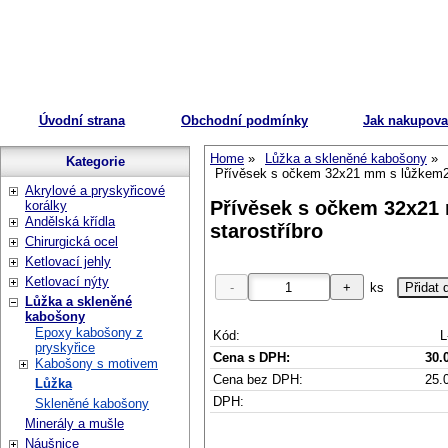
Úvodní strana
Obchodní podmínky
Jak nakupova
Home
Lůžka a skleněné kabošony
Kategorie
Přívěsek s očkem 32x21 mm s lůžkem25
Akrylové a pryskyřicové
Přívěsek s očkem 32x21
korálky
Andělská křídla
starostříbro
Chirurgická ocel
Ketlovací jehly
Ketlovací nýty
ks
Lůžka a skleněné
kabošony
Epoxy kabošony z
Kód:
L
pryskyřice
Cena s DPH:
30.
Kabošony s motivem
Cena bez DPH:
25.
Lůžka
DPH:
Skleněné kabošony
Minerály a mušle
Náušnice