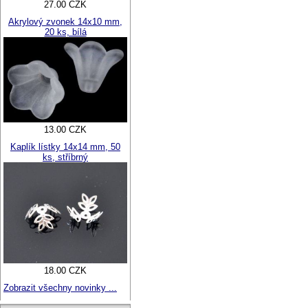
27.00 CZK
Akrylový zvonek 14x10 mm,
20 ks, bílá
13.00 CZK
Kaplík lístky 14x14 mm, 50
ks, stříbrný
18.00 CZK
Zobrazit všechny novinky ...