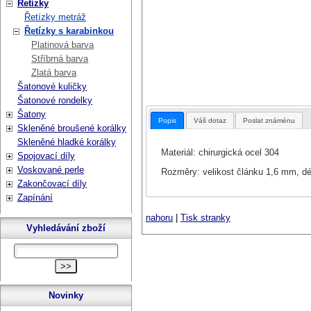
Řetízky
Řetízky metráž
Řetízky s karabinkou
Platinová barva
Stříbrná barva
Zlatá barva
Šatonové kuličky
Šatonové rondelky
Šatony
Popis
Váš dotaz
Poslat známénu
Skleněné broušené korálky
Skleněné hladké korálky
Materiál: chirurgická ocel 304
Spojovací díly
Voskované perle
Rozměry: velikost článku 1,6 mm, dé
Zakončovací díly
Zapínání
nahoru
|
Tisk stranky
Vyhledávání zboží
Novinky