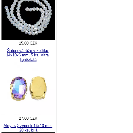
15.00 CZK
Šatonová růže v kotlíku,
14x10x6 mm, 5 ks, Vitrail
light/zlatá
27.00 CZK
Akrylový zvonek 14x10 mm,
20 ks, bílá