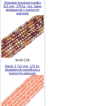
Skleněné broušené korálky
3x2 mm, 179 ks, mix. barev
plnobarevné s lustrovým
pokovem
34.00 CZK
Slavík 2,7x2 mm, 172 ks,
plnobarevná meruňková s
lustrovým pokovem