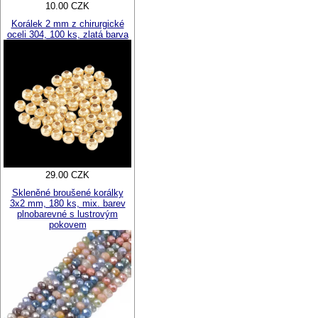
10.00 CZK
Korálek 2 mm z chirurgické
oceli 304, 100 ks, zlatá barva
29.00 CZK
Skleněné broušené korálky
3x2 mm, 180 ks, mix. barev
plnobarevné s lustrovým
pokovem