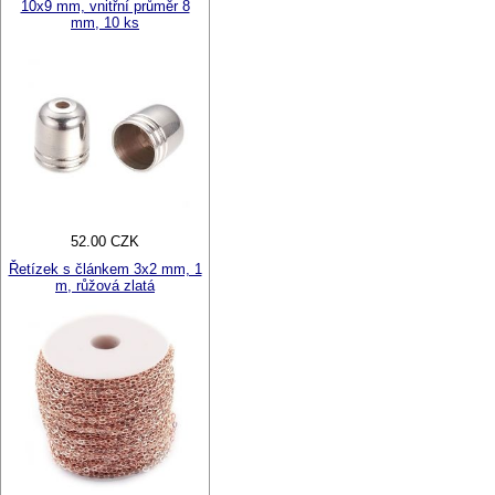
10x9 mm, vnitřní průměr 8
mm, 10 ks
52.00 CZK
Řetízek s článkem 3x2 mm, 1
m, růžová zlatá