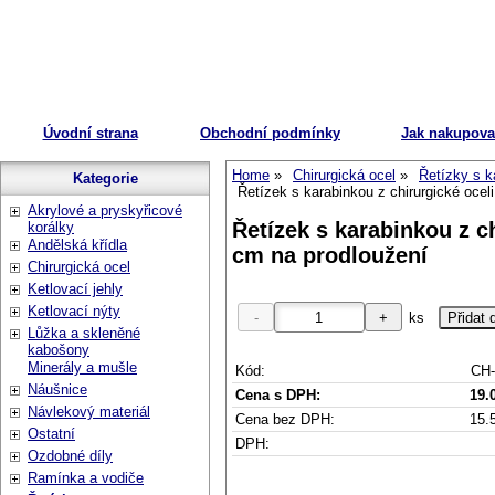
Úvodní strana
Obchodní podmínky
Jak nakupova
Home
Chirurgická ocel
Řetízky s k
Kategorie
Řetízek s karabinkou z chirurgické ocel
Akrylové a pryskyřicové
Řetízek s karabinkou z ch
korálky
Andělská křídla
cm na prodloužení
Chirurgická ocel
Ketlovací jehly
Ketlovací nýty
ks
Lůžka a skleněné
kabošony
Minerály a mušle
Kód:
CH-
Náušnice
Cena s DPH:
19.
Návlekový materiál
Cena bez DPH:
15.
Ostatní
DPH:
Ozdobné díly
Ramínka a vodiče