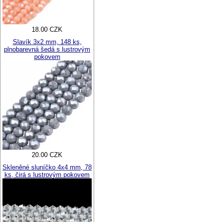
18.00 CZK
Slavík 3x2 mm, 148 ks,
plnobarevná šedá s lustrovým
pokovem
20.00 CZK
Skleněné sluníčko 4x4 mm, 78
ks, čirá s lustrovým pokovem