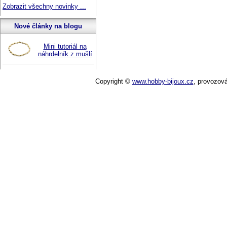
Zobrazit všechny novinky ...
Nové články na blogu
Mini tutoriál na
náhrdelník z mušlí
Copyright ©
www.hobby-bijoux.cz
,
provozov