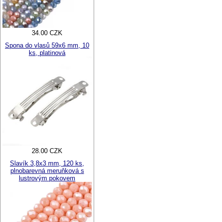
34.00 CZK
Spona do vlasů 59x6 mm, 10
ks, platinová
28.00 CZK
Slavík 3,8x3 mm, 120 ks,
plnobarevná meruňková s
lustrovým pokovem