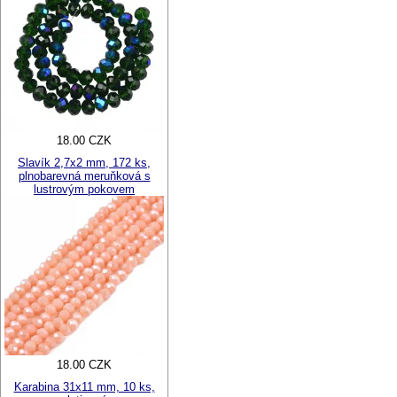
18.00 CZK
Slavík 2,7x2 mm, 172 ks,
plnobarevná meruňková s
lustrovým pokovem
18.00 CZK
Karabina 31x11 mm, 10 ks,