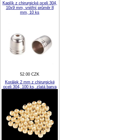
Kaplík z chirurgické oceli 304,
10x9 mm, vnitřní průměr 8
mm, 10 ks
52.00 CZK
Korálek 2 mm z chirurgické
oceli 304, 100 ks, zlatá barva