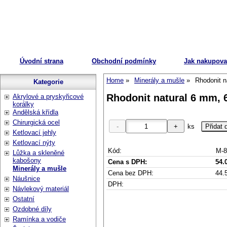
Úvodní strana
Obchodní podmínky
Jak nakupova
Home
Minerály a mušle
Rhodonit n
Kategorie
Rhodonit natural 6 mm, 
Akrylové a pryskyřicové
korálky
Andělská křídla
Chirurgická ocel
ks
Ketlovací jehly
Ketlovací nýty
Kód:
M-8
Lůžka a skleněné
kabošony
Cena s DPH:
54.
Minerály a mušle
Cena bez DPH:
44.
Náušnice
DPH:
Návlekový materiál
Ostatní
Ozdobné díly
Ramínka a vodiče