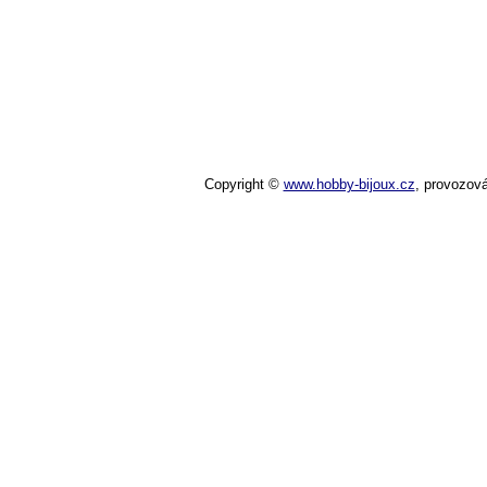
Copyright ©
www.hobby-bijoux.cz
,
provozov