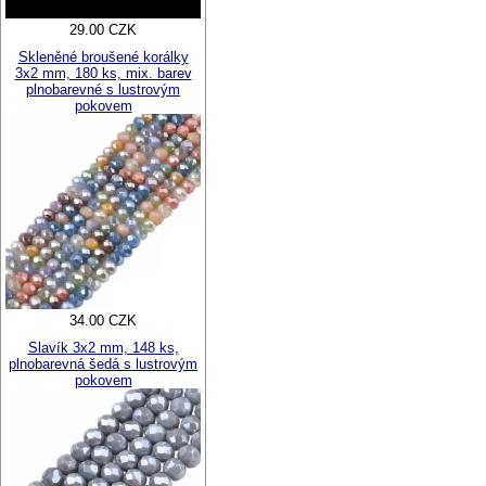
29.00 CZK
Skleněné broušené korálky
3x2 mm, 180 ks, mix. barev
plnobarevné s lustrovým
pokovem
34.00 CZK
Slavík 3x2 mm, 148 ks,
plnobarevná šedá s lustrovým
pokovem