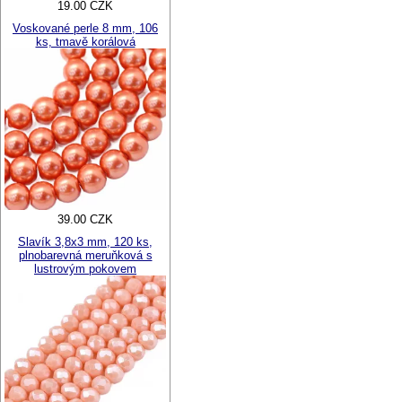
19.00 CZK
Voskované perle 8 mm, 106
ks, tmavě korálová
39.00 CZK
Slavík 3,8x3 mm, 120 ks,
plnobarevná meruňková s
lustrovým pokovem