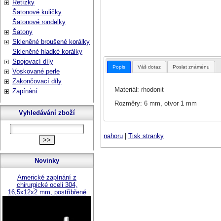
Řetízky
Šatonové kuličky
Šatonové rondelky
Šatony
Skleněné broušené korálky
Skleněné hladké korálky
Spojovací díly
Popis
Váš dotaz
Poslat známénu
Voskované perle
Zakončovací díly
Materiál: rhodonit
Zapínání
Rozměry: 6 mm, otvor 1 mm
Vyhledávání zboží
nahoru
|
Tisk stranky
Novinky
Americké zapínání z
chirurgické oceli 304,
16,5x12x2 mm, postříbřené