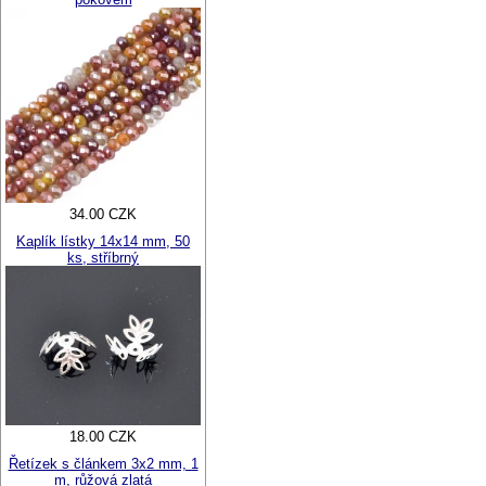
34.00 CZK
Kaplík lístky 14x14 mm, 50
ks, stříbrný
18.00 CZK
Řetízek s článkem 3x2 mm, 1
m, růžová zlatá