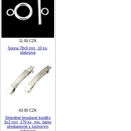
11.00 CZK
Spona 78x9 mm, 10 ks,
platinová
43.00 CZK
Skleněné broušené korálky
3x2 mm, 179 ks, mix. barev
plnobarevné s lustrovým
pokovem