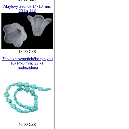
Akrylový zvonek 14x10 mm,
20 ks, bílá
13.00 CZK
Želva ze syntetického tyrkysu
18x14x8 mm, 22 ks,
modrozelená
46.00 CZK