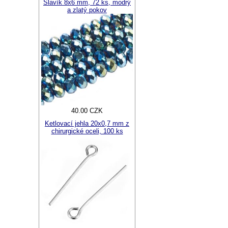
Slavík 8x6 mm, 72 ks, modrý
a zlatý pokov
40.00 CZK
Ketlovací jehla 20x0,7 mm z
chirurgické oceli, 100 ks