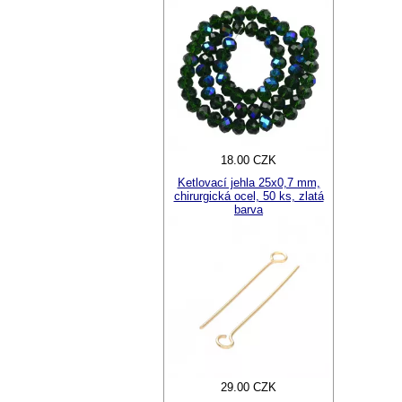
18.00 CZK
Ketlovací jehla 25x0,7 mm,
chirurgická ocel, 50 ks, zlatá
barva
29.00 CZK