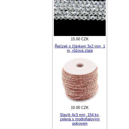
15.00 CZK
Řetízek s článkem 3x2 mm, 1
m, růžová zlatá
10.00 CZK
Slavík 4x3 mm, 154 ks,
zelená s modrofialovým
pokovem