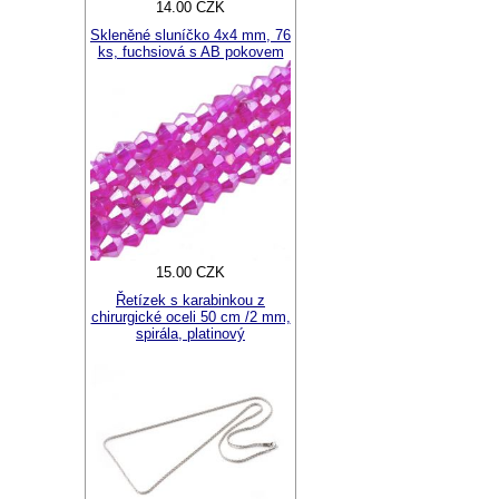
14.00 CZK
Skleněné sluníčko 4x4 mm, 76
ks, fuchsiová s AB pokovem
15.00 CZK
Řetízek s karabinkou z
chirurgické oceli 50 cm /2 mm,
spirála, platinový