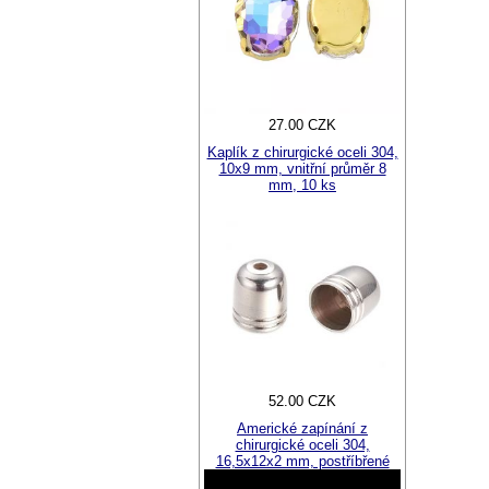
27.00 CZK
Kaplík z chirurgické oceli 304,
10x9 mm, vnitřní průměr 8
mm, 10 ks
52.00 CZK
Americké zapínání z
chirurgické oceli 304,
16,5x12x2 mm, postříbřené