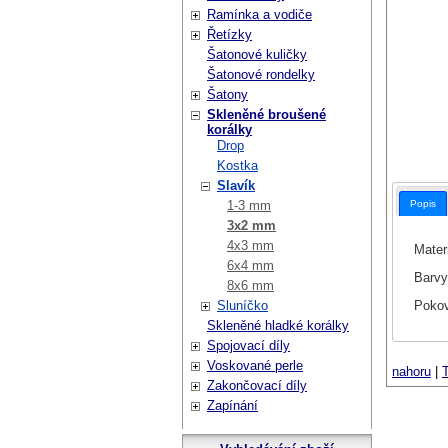
Ramínka a vodiče
Řetízky
Šatonové kuličky
Šatonové rondelky
Šatony
Skleněné broušené
korálky
Drop
Kostka
Slavík
Popis
1-3 mm
3x2 mm
4x3 mm
Materi
6x4 mm
Barvy
8x6 mm
Pokov
Sluníčko
Skleněné hladké korálky
Spojovací díly
Voskované perle
nahoru
|
T
Zakončovací díly
Zapínání