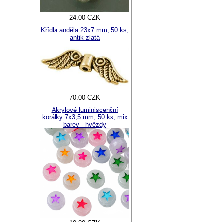
24.00 CZK
Křídla anděla 23x7 mm, 50 ks,
antik zlatá
70.00 CZK
Akrylové luminiscenční
korálky 7x3,5 mm, 50 ks, mix
barev - hvězdy