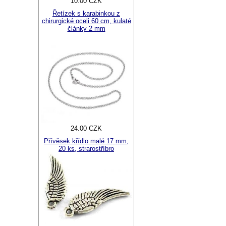
10.00 CZK
Řetízek s karabinkou z
chirurgické oceli 60 cm, kulaté
články 2 mm
24.00 CZK
Přívěsek křídlo malé 17 mm,
20 ks, strarostříbro