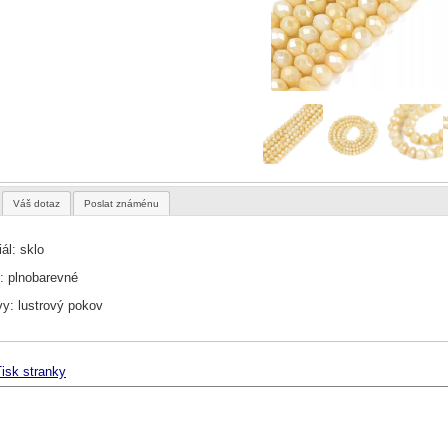
Váš dotaz
Poslat známénu
ál: sklo
: plnobarevné
y: lustrový pokov
isk stranky