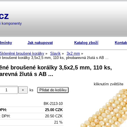
cz
mi komponenty
dmínky
Jak nakupovat
Katalog zboží
Kontak
Skleněné broušené korálky
Slavík
3x2 mm
 broušené korálky 3,5x2,5 mm, 110 ks, plnobarevná žlutá s AB ...
ěné broušené korálky 3,5x2,5 mm, 110 ks,
arevná žlutá s AB ...
kliknutím zvětšíte
ks
BK-2113-10
DPH:
25.00 CZK
z DPH:
20.50 CZK
21 %