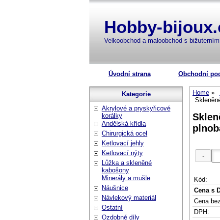
Hobby-bijoux.
Velkoobchod a maloobchod s bižuterní
Úvodní strana
Obchodní po
Home
Kategorie
Skleněné
Akrylové a pryskyřicové
Sklen
korálky
Andělská křídla
plnob
Chirurgická ocel
Ketlovací jehly
Ketlovací nýty
Lůžka a skleněné
kabošony
Minerály a mušle
Kód:
Náušnice
Cena s 
Návlekový materiál
Cena be
Ostatní
DPH:
Ozdobné díly