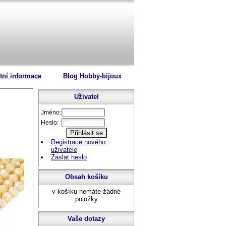
tní informace
Blog Hobby-bijoux
Uživatel
Jméno:
Heslo:
Registrace nového
uživatele
Zaslat heslo
Obsah košíku
v košíku nemáte žádné
položky
Vaše dotazy