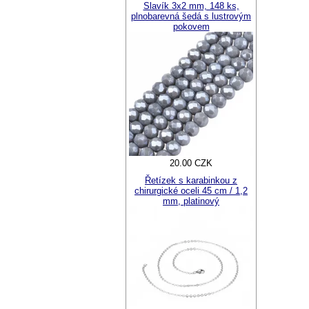
Slavík 3x2 mm, 148 ks,
plnobarevná šedá s lustrovým
pokovem
20.00 CZK
Řetízek s karabinkou z
chirurgické oceli 45 cm / 1,2
mm, platinový