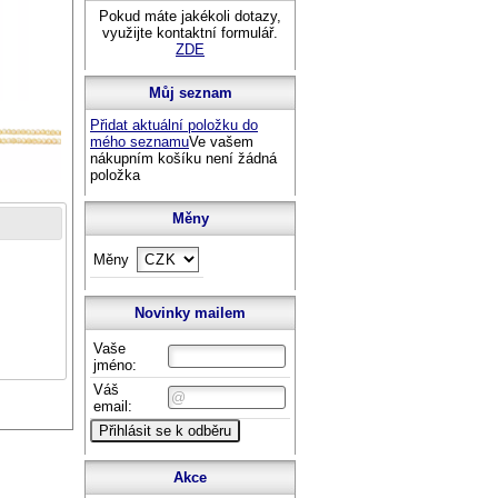
Pokud máte jakékoli dotazy,
využijte kontaktní formulář.
ZDE
Můj seznam
Přidat aktuální položku do
mého seznamu
Ve vašem
nákupním košíku není žádná
položka
Měny
Měny
Novinky mailem
Vaše
jméno:
Váš
email:
Akce