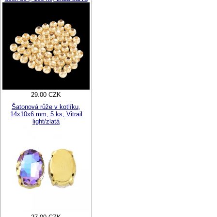
29.00 CZK
Šatonová růže v kotlíku,
14x10x6 mm, 5 ks, Vitrail
light/zlatá