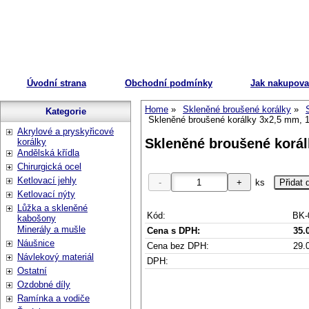
Úvodní strana
Obchodní podmínky
Jak nakupova
Home
Skleněné broušené korálky
Kategorie
Skleněné broušené korálky 3x2,5 mm, 1
Akrylové a pryskyřicové
Skleněné broušené korál
korálky
Andělská křídla
Chirurgická ocel
Ketlovací jehly
ks
Ketlovací nýty
Lůžka a skleněné
Kód:
BK-
kabošony
Minerály a mušle
Cena s DPH:
35.
Náušnice
Cena bez DPH:
29.
Návlekový materiál
DPH:
Ostatní
Ozdobné díly
Ramínka a vodiče