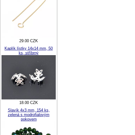
29.00 CZK
Kaplík lístky 14x14 mm, 50
ks, stříbrný
18.00 CZK
Slavík 4x3 mm, 154 ks,
zelená s modrofialovým
pokovem