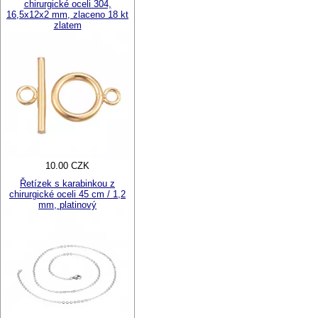
chirurgické oceli 304,
16,5x12x2 mm, zlaceno 18 kt
zlatem
10.00 CZK
Řetízek s karabinkou z
chirurgické oceli 45 cm / 1,2
mm, platinový