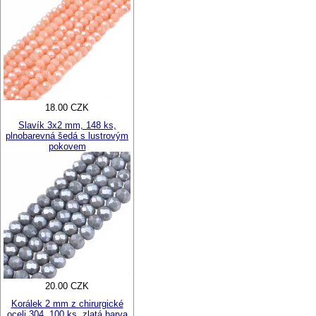
18.00 CZK
Slavík 3x2 mm, 148 ks,
plnobarevná šedá s lustrovým
pokovem
20.00 CZK
Korálek 2 mm z chirurgické
oceli 304, 100 ks, zlatá barva