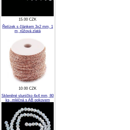
15.00 CZK
Řetízek s článkem 3x2 mm, 1
m, růžová zlatá
10.00 CZK
Skleněné sluníčko 4x4 mm, 80
ks, mléčná s AB pokovem