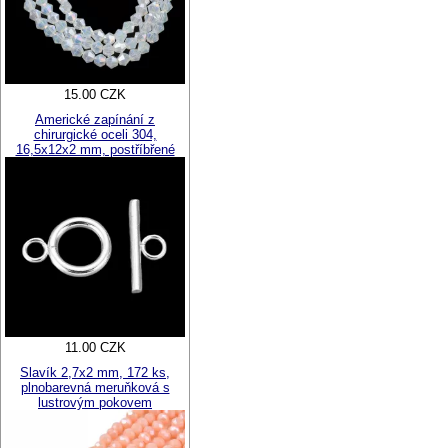
15.00 CZK
Americké zapínání z
chirurgické oceli 304,
16,5x12x2 mm, postříbřené
11.00 CZK
Slavík 2,7x2 mm, 172 ks,
plnobarevná meruňková s
lustrovým pokovem