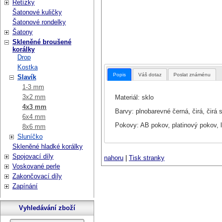
Řetízky
Šatonové kuličky
Šatonové rondelky
Šatony
Skleněné broušené
korálky
Drop
Kostka
Popis
Váš dotaz
Poslat známénu
Slavík
1-3 mm
3x2 mm
Materiál: sklo
4x3 mm
Barvy: plnobarevné černá, čirá, čirá
6x4 mm
Pokovy: AB pokov, platinový pokov, 
8x6 mm
Sluníčko
Skleněné hladké korálky
Spojovací díly
nahoru
|
Tisk stranky
Voskované perle
Zakončovací díly
Zapínání
Vyhledávání zboží