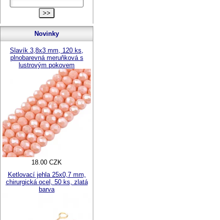
Novinky
Slavík 3,8x3 mm, 120 ks,
plnobarevná meruňková s
lustrovým pokovem
18.00 CZK
Ketlovací jehla 25x0,7 mm,
chirurgická ocel, 50 ks, zlatá
barva