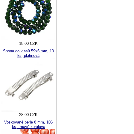
18.00 CZK
Spona do vlasů 59x6 mm, 10
ks, platinová
28.00 CZK
Voskované perle 8 mm, 106
ks, tmavě korálová