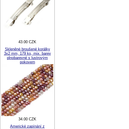
43.00 CZK
Skleněné broušené korálky
3x2 mm, 179 ks, mix. barev
plnobarevné s lustrovým
pokovem
34.00 CZK
Americké zapínání z