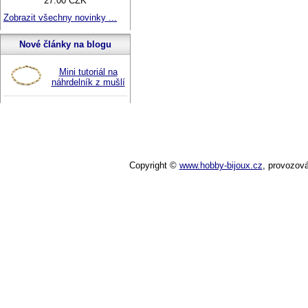
27.00 CZK
Zobrazit všechny novinky ...
Nové články na blogu
Mini tutoriál na
náhrdelník z mušlí
Copyright ©
www.hobby-bijoux.cz
,
provozov