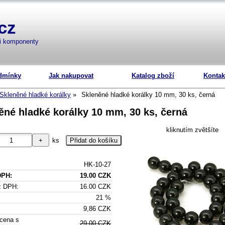
cz
mi komponenty
dmínky
Jak nakupovat
Katalog zboží
Kontak
Skleněné hladké korálky
Skleněné hladké korálky 10 mm, 30 ks, černá
ěné hladké korálky 10 mm, 30 ks, černá
kliknutím zvětšíte
ks
HK-10-27
DPH:
19.00 CZK
z DPH:
16.00 CZK
21 %
9,86 CZK
cena s
29.00 CZK