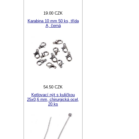
19.00 CZK
Karabina 10 mm 50 ks, třída
A, černá
54.50 CZK
Ketlovací nýt s kuličkou
25x0,6 mm, chirurgická ocel,
20 ks