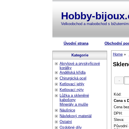
Hobby-bijoux.
Velkoobchod a maloobchod s bižuterní
Úvodní strana
Obchodní po
Home
Kategorie
Sklen
Akrylové a pryskyřicové
korálky
Andělská křídla
Chirurgická ocel
Ketlovací jehly
Ketlovací nýty
Kód:
Lůžka a skleněné
kabošony
Cena s 
Minerály a mušle
Cena be
Náušnice
DPH:
Návlekový materiál
Sleva:
Ostatní
Původní 
Ozdobné díly