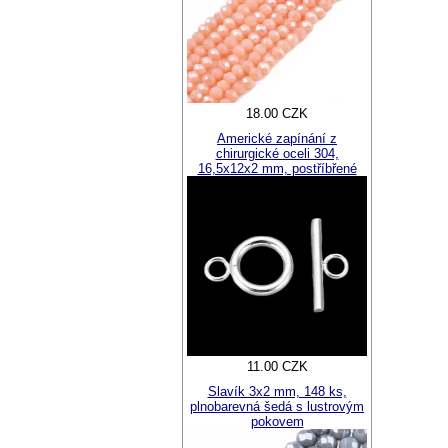
18.00 CZK
Americké zapínání z
chirurgické oceli 304,
16,5x12x2 mm, postříbřené
11.00 CZK
Slavík 3x2 mm, 148 ks,
plnobarevná šedá s lustrovým
pokovem