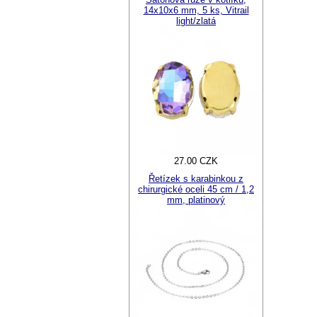
14x10x6 mm, 5 ks, Vitrail
light/zlatá
27.00 CZK
Řetízek s karabinkou z
chirurgické oceli 45 cm / 1,2
mm, platinový