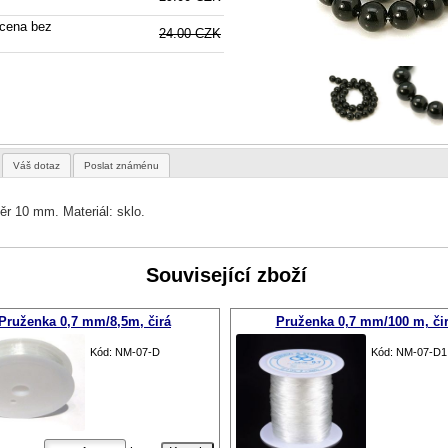
cena bez
24.00 CZK
Váš dotaz
Poslat známénu
r 10 mm. Materiál: sklo.
Související zboží
Pruženka 0,7 mm/8,5m, čirá
Pruženka 0,7 mm/100 m, či
Kód: NM-07-D
Kód: NM-07-D1