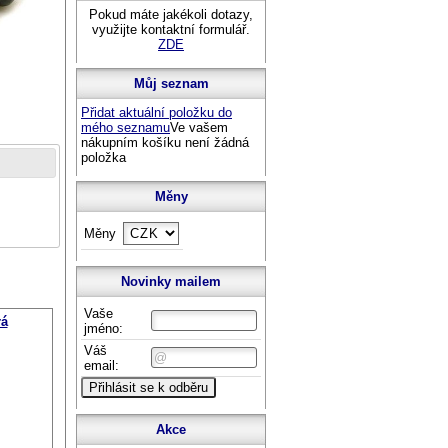
Pokud máte jakékoli dotazy,
využijte kontaktní formulář.
ZDE
Můj seznam
Přidat aktuální položku do
mého seznamu
Ve vašem
nákupním košíku není žádná
položka
Měny
Měny
Novinky mailem
Vaše
rá
jméno:
Váš
email:
Akce