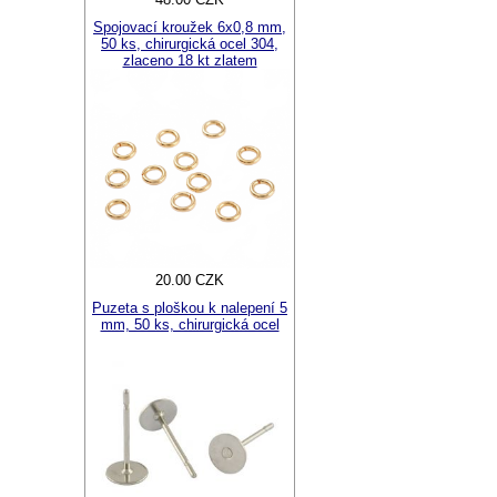
Spojovací kroužek 6x0,8 mm,
50 ks, chirurgická ocel 304,
zlaceno 18 kt zlatem
20.00 CZK
Puzeta s ploškou k nalepení 5
mm, 50 ks, chirurgická ocel