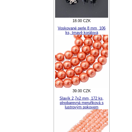
18.00 CZK
Voskované perle 8 mm, 106
ks, tmavě korálová
39.00 CZK
Slavík 2,7x2 mm, 172 ks,
plnobarevná meruňková s
lustrovým pokovem