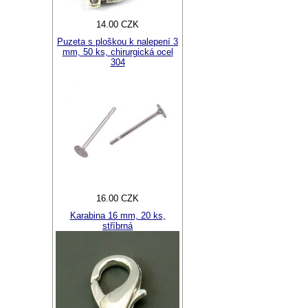
14.00 CZK
Puzeta s ploškou k nalepení 3
mm, 50 ks, chirurgická ocel
304
16.00 CZK
Karabina 16 mm, 20 ks,
stříbrná