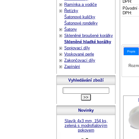
DPH:
Ramínka a vodiče
Původní 
Řetízky
DPH:
Šatonové kuličky
Šatonové rondelky
Šatony
Skleněné broušené korálky
Skleněné hladké korálky
Spojovací díly
Popis
Voskované perle
Zakončovací díly
Rozmě
Zapínání
Vyhledávání zboží
Novinky
Slavík 4x3 mm, 154 ks,
zelená s modrofialovým
pokovem