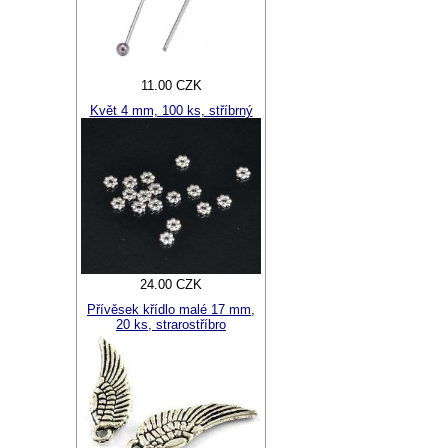
11.00 CZK
Květ 4 mm, 100 ks, stříbrný
24.00 CZK
Přívěsek křídlo malé 17 mm,
20 ks, strarostříbro