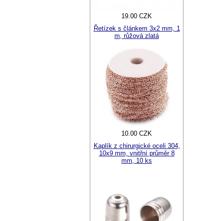
19.00 CZK
Řetízek s článkem 3x2 mm, 1
m, růžová zlatá
10.00 CZK
Kaplík z chirurgické oceli 304,
10x9 mm, vnitřní průměr 8
mm, 10 ks