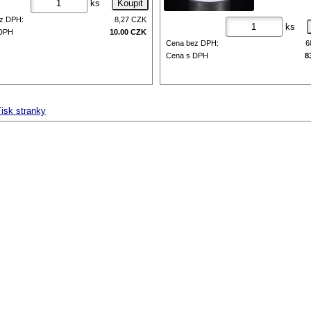
ks
z DPH:
8,27
CZK
ks
 DPH
10.00
CZK
Cena bez DPH:
6
Cena s DPH
8
isk stranky