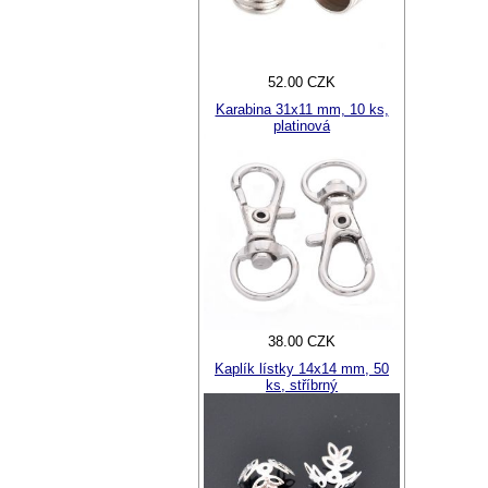
52.00 CZK
Karabina 31x11 mm, 10 ks,
platinová
38.00 CZK
Kaplík lístky 14x14 mm, 50
ks, stříbrný