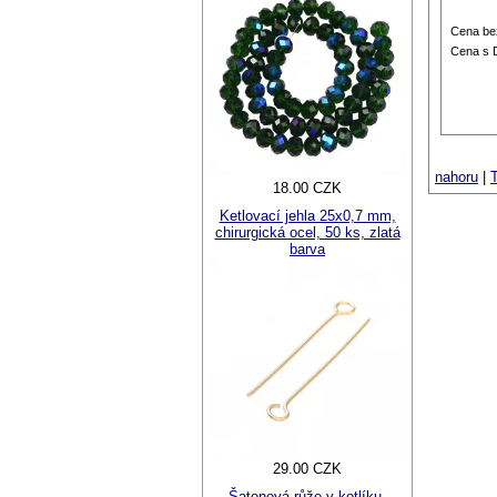
Cena be
Cena s
nahoru
|
T
18.00 CZK
Ketlovací jehla 25x0,7 mm,
chirurgická ocel, 50 ks, zlatá
barva
29.00 CZK
Šatonová růže v kotlíku,