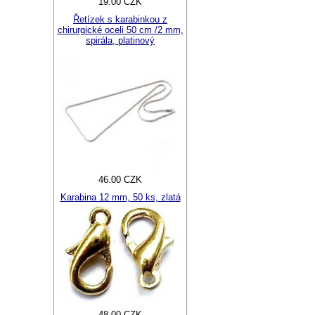
19.00 CZK
Řetízek s karabinkou z
chirurgické oceli 50 cm /2 mm,
spirála, platinový
46.00 CZK
Karabina 12 mm, 50 ks, zlatá
48.00 CZK