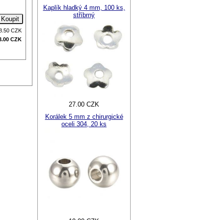
Kaplík hladký 4 mm, 100 ks,
stříbrný
8.50
CZK
3.00
CZK
27.00 CZK
Korálek 5 mm z chirurgické
oceli 304, 20 ks