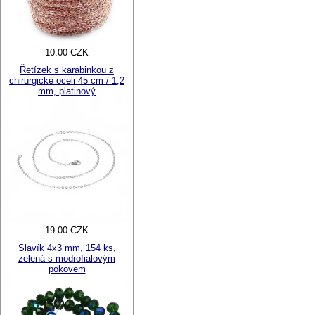
10.00 CZK
Řetízek s karabinkou z
chirurgické oceli 45 cm / 1,2
mm, platinový
19.00 CZK
Slavík 4x3 mm, 154 ks,
zelená s modrofialovým
pokovem