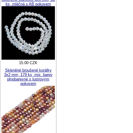
ks, mléčná s AB pokovem
15.00 CZK
Skleněné broušené korálky
3x2 mm, 179 ks, mix. barev
plnobarevné s lustrovým
pokovem