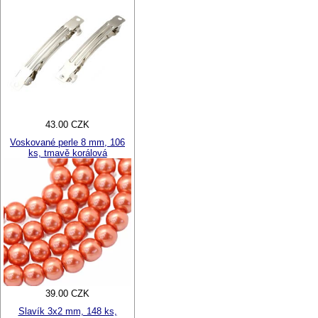
43.00 CZK
Voskované perle 8 mm, 106
ks, tmavě korálová
39.00 CZK
Slavík 3x2 mm, 148 ks,