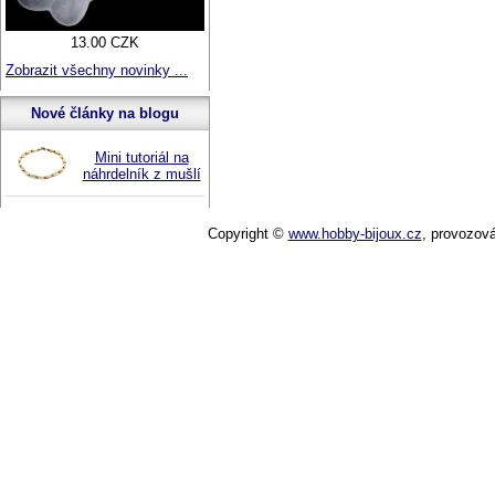
13.00 CZK
Zobrazit všechny novinky ...
Nové články na blogu
Mini tutoriál na
náhrdelník z mušlí
Copyright ©
www.hobby-bijoux.cz
,
provozov