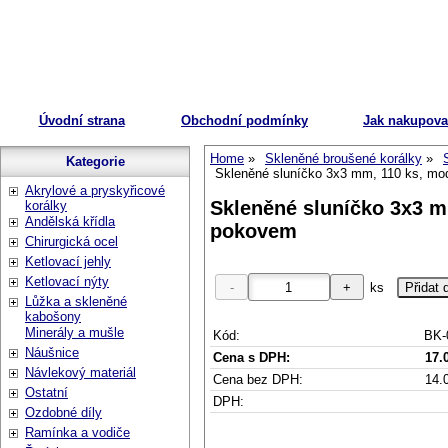
Úvodní strana
Obchodní podmínky
Jak nakupova
Home
Skleněné broušené korálky
Kategorie
Skleněné sluníčko 3x3 mm, 110 ks, mo
Akrylové a pryskyřicové
Skleněné sluníčko 3x3 m
korálky
Andělská křídla
pokovem
Chirurgická ocel
Ketlovací jehly
Ketlovací nýty
ks
Lůžka a skleněné
kabošony
Minerály a mušle
Kód:
BK-
Náušnice
Cena s DPH:
17.
Návlekový materiál
Cena bez DPH:
14.
Ostatní
DPH:
Ozdobné díly
Ramínka a vodiče