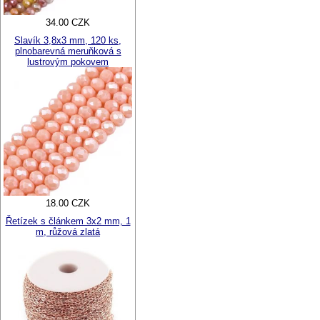
34.00 CZK
Slavík 3,8x3 mm, 120 ks,
plnobarevná meruňková s
lustrovým pokovem
18.00 CZK
Řetízek s článkem 3x2 mm, 1
m, růžová zlatá