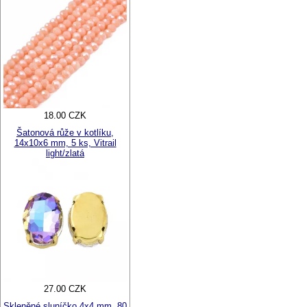
18.00 CZK
Šatonová růže v kotlíku,
14x10x6 mm, 5 ks, Vitrail
light/zlatá
27.00 CZK
Skleněné sluníčko 4x4 mm, 80