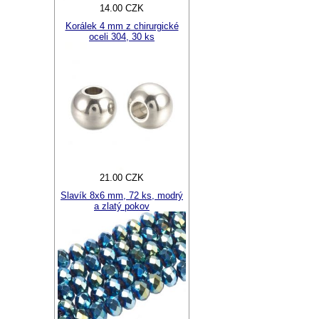
14.00 CZK
Korálek 4 mm z chirurgické
oceli 304, 30 ks
21.00 CZK
Slavík 8x6 mm, 72 ks, modrý
a zlatý pokov