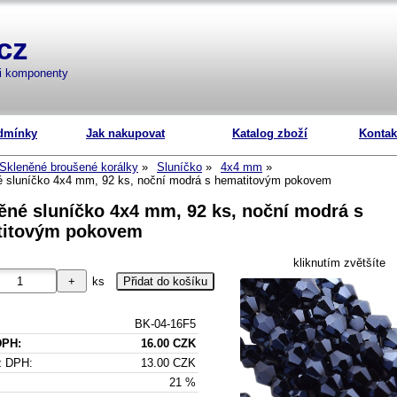
cz
mi komponenty
dmínky
Jak nakupovat
Katalog zboží
Kontak
Skleněné broušené korálky
Sluníčko
4x4 mm
é sluníčko 4x4 mm, 92 ks, noční modrá s hematitovým pokovem
ěné sluníčko 4x4 mm, 92 ks, noční modrá s
titovým pokovem
kliknutím zvětšíte
ks
BK-04-16F5
DPH:
16.00 CZK
z DPH:
13.00 CZK
21 %