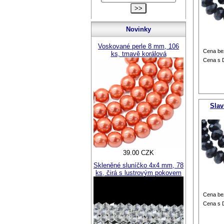
Novinky
Voskované perle 8 mm, 106
Cena be
ks, tmavě korálová
Cena s
Slav
39.00 CZK
Skleněné sluníčko 4x4 mm, 78
ks, čirá s lustrovým pokovem
Cena be
Cena s