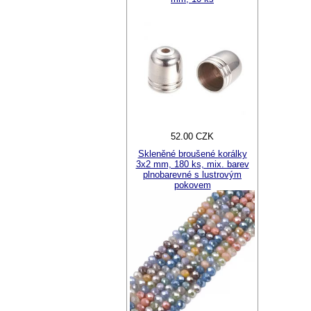
52.00 CZK
Skleněné broušené korálky
3x2 mm, 180 ks, mix. barev
plnobarevné s lustrovým
pokovem