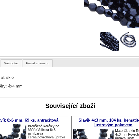
Váš dotaz
Poslat známénu
ál: sklo
ěry: 4x4 mm
Související zboží
vík 8x6 mm, 69 ks, antracitová
Slavík 4x3 mm, 104 ks, hematit
lustrovým pokovem
Broušené korálky na
šňůře.Velikost 8x6
Materiál: sklo 
mm,barva
4x3 mm Povrc
černá,povrchová úprava
úprava: lustr