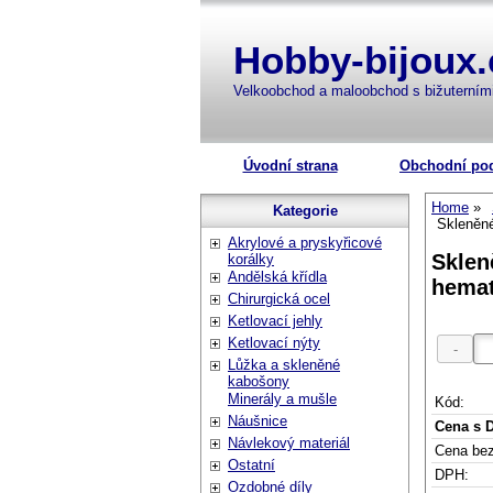
Hobby-bijoux.
Velkoobchod a maloobchod s bižuterní
Úvodní strana
Obchodní po
Home
Kategorie
Skleněn
Akrylové a pryskyřicové
Sklen
korálky
Andělská křídla
hema
Chirurgická ocel
Ketlovací jehly
Ketlovací nýty
Lůžka a skleněné
kabošony
Minerály a mušle
Kód:
Náušnice
Cena s 
Návlekový materiál
Cena be
Ostatní
DPH:
Ozdobné díly