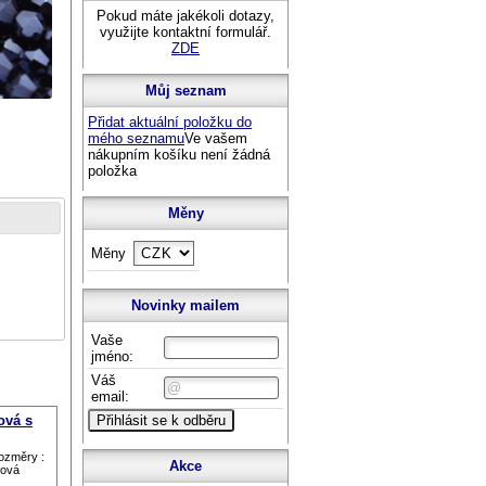
Pokud máte jakékoli dotazy,
využijte kontaktní formulář.
ZDE
Můj seznam
Přidat aktuální položku do
mého seznamu
Ve vašem
nákupním košíku není žádná
položka
Měny
Měny
Novinky mailem
Vaše
jméno:
Váš
email:
ová s
Rozměry :
Akce
hová