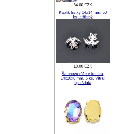
34.00 CZK
Kaplík lístky 14x14 mm, 50
ks, stříbrný
18.00 CZK
Šatonová růže v kotlíku,
14x10x6 mm, 5 ks, Vitrail
light/zlatá