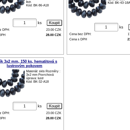
listr.
Kód: BK-43-18
Kód: BK-86-A18
ks
ks
z DPH:
23.00
CZK
Cena bez DPH:
1
 DPH
28.00
CZK
Cena s DPH
2
ík 3x2 mm, 150 ks, hematitová s
lustrovým pokovem
Materiál: sklo Rozměry :
3x2 mm Povrchová
úprava: lustr
Kód: BK-32-A18
ks
z DPH:
23.00
CZK
 DPH
28.00
CZK