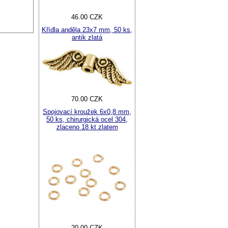
46.00 CZK
Křídla anděla 23x7 mm, 50 ks,
antik zlatá
70.00 CZK
Spojovací kroužek 6x0,8 mm,
50 ks, chirurgická ocel 304,
zlaceno 18 kt zlatem
20.00 CZK