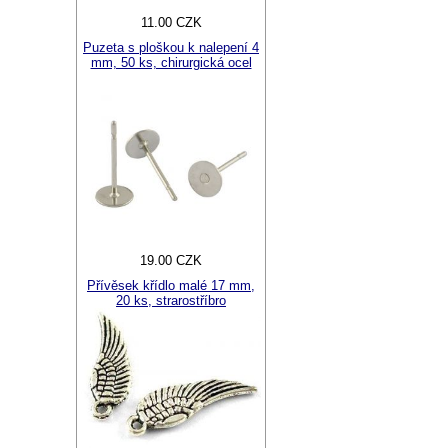
11.00 CZK
Puzeta s ploškou k nalepení 4
mm, 50 ks, chirurgická ocel
19.00 CZK
Přívěsek křídlo malé 17 mm,
20 ks, strarostříbro