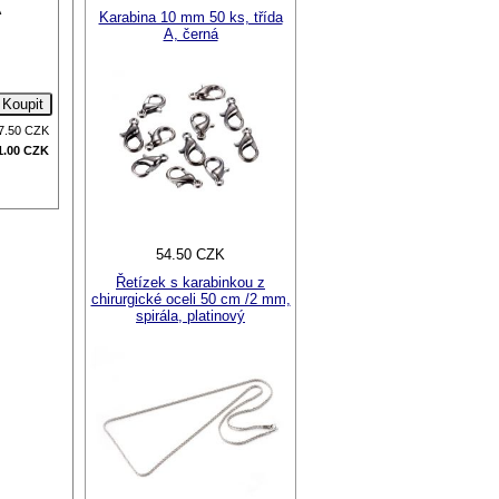
A
Karabina 10 mm 50 ks, třída
A, černá
7.50
CZK
1.00
CZK
54.50 CZK
Řetízek s karabinkou z
chirurgické oceli 50 cm /2 mm,
spirála, platinový