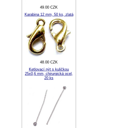
49.00 CZK
Karabina 12 mm, 50 ks, zlatá
48.00 CZK
Ketlovací nýt s kuličkou
25x0,6 mm, chirurgická ocel,
20 ks