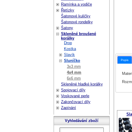
Ramínka a vodiče
Řetízky
Šatonové kuličky
Šatonové rondelky
Šatony
Skleněné broušené
korálky
Drop
Kostka
Slavík
Popis
Sluníčko
3x3 mm
4x4 mm
Materi
6x6 mm
Rozm
Skleněné hladké korálky
Spojovací díly
Voskované perle
Zakončovací díly
Zapínání
Sla
Vyhledávání zboží