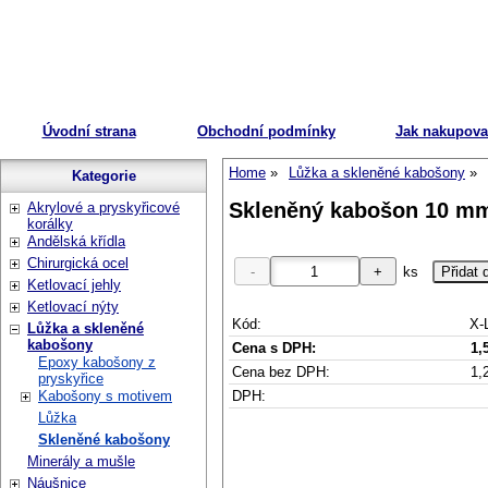
Úvodní strana
Obchodní podmínky
Jak nakupova
Home
Lůžka a skleněné kabošony
Kategorie
Skleněný kabošon 10 mm
Akrylové a pryskyřicové
korálky
Andělská křídla
Chirurgická ocel
ks
Ketlovací jehly
Ketlovací nýty
Kód:
X-
Lůžka a skleněné
kabošony
Cena s DPH:
1,
Epoxy kabošony z
Cena bez DPH:
1,
pryskyřice
DPH:
Kabošony s motivem
Lůžka
Skleněné kabošony
Minerály a mušle
Náušnice