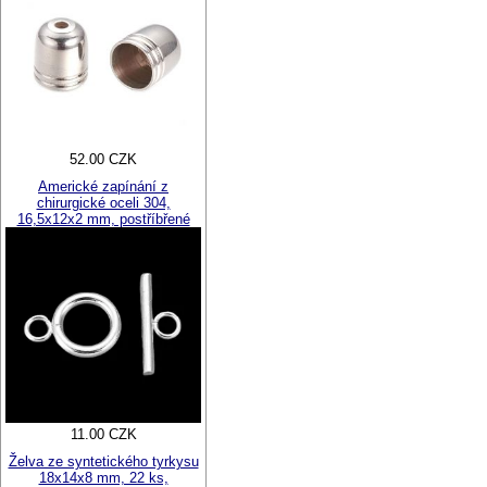
52.00 CZK
Americké zapínání z
chirurgické oceli 304,
16,5x12x2 mm, postříbřené
11.00 CZK
Želva ze syntetického tyrkysu
18x14x8 mm, 22 ks,