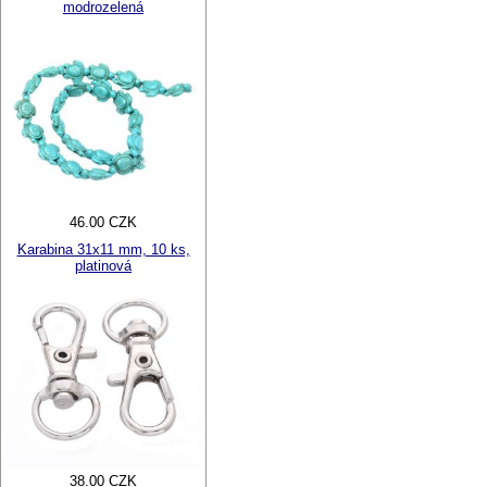
modrozelená
46.00 CZK
Karabina 31x11 mm, 10 ks,
platinová
38.00 CZK