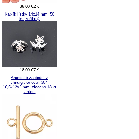
39.00 CZK
Kaplík lístky 14x14 mm, 50
ks, stříbrný
18.00 CZK
Americké zapínání z
chirurgické oceli 304,
16,5x12x2 mm, zlaceno 18 kt
zlatem