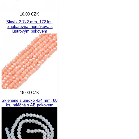
10.00 CZK
Slavík 2,7x2 mm, 172 ks,
plnobarevná meruňková s
lustrovým pokovem
18.00 CZK
Skleněné sluníčko 4x4 mm, 80
ks, mléčná s AB pokovem