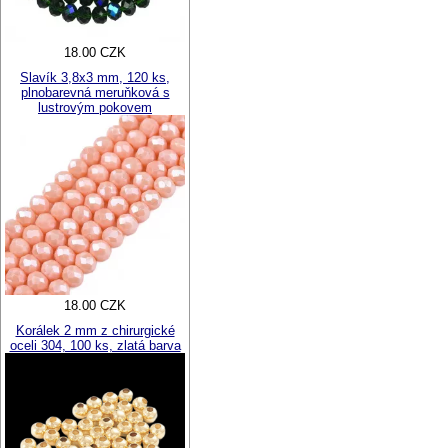
18.00 CZK
Slavík 3,8x3 mm, 120 ks,
plnobarevná meruňková s
lustrovým pokovem
18.00 CZK
Korálek 2 mm z chirurgické
oceli 304, 100 ks, zlatá barva