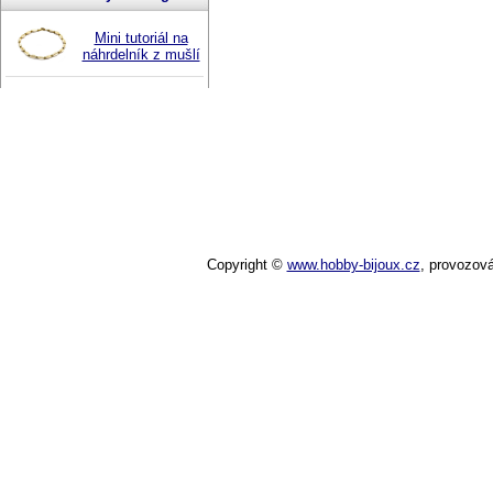
Mini tutoriál na
náhrdelník z mušlí
Copyright ©
www.hobby-bijoux.cz
,
provozov