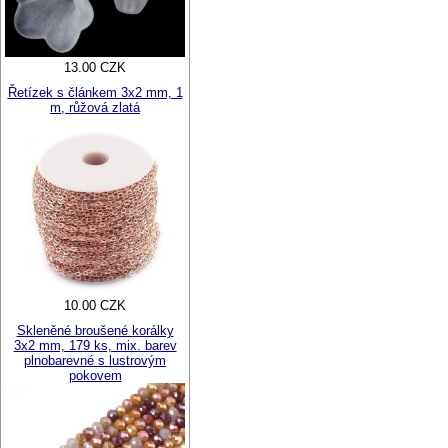
13.00 CZK
Řetízek s článkem 3x2 mm, 1
m, růžová zlatá
10.00 CZK
Skleněné broušené korálky
3x2 mm, 179 ks, mix. barev
plnobarevné s lustrovým
pokovem