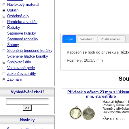
Návlekový materiál
Ostatní
Ozdobné díly
Ramínka a vodiče
Řetízky
Šatonové kuličky
Šatonové rondelky
Popis
Váš dotaz
Poslat známénu
Šatony
Skleněné broušené korálky
Kabošon se hodí do přívěsku s lůž
Skleněné hladké korálky
Rozměry: 10x3,5 mm
Spojovací díly
Voskované perle
Zakončovací díly
Sou
Zapínání
Vyhledávání zboží
Přívěsek s očkem 23 mm s lůžkem
mm, starostříbro
Materiál: bižuterní
Rozměry lůžka: 
Rozměry přívěsku
26x23x2 mm Motiv 
...
Kód: X-L-45-SS
Novinky