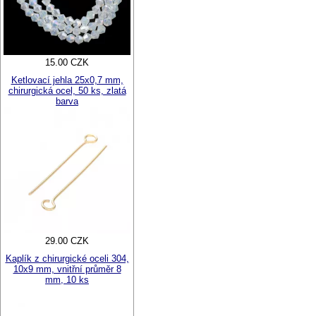
15.00 CZK
Ketlovací jehla 25x0,7 mm,
chirurgická ocel, 50 ks, zlatá
barva
29.00 CZK
Kaplík z chirurgické oceli 304,
10x9 mm, vnitřní průměr 8
mm, 10 ks