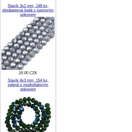
Slavík 3x2 mm, 148 ks,
plnobarevná šedá s lustrovým
pokovem
20.00 CZK
Slavík 4x3 mm, 154 ks,
zelená s modrofialovým
pokovem