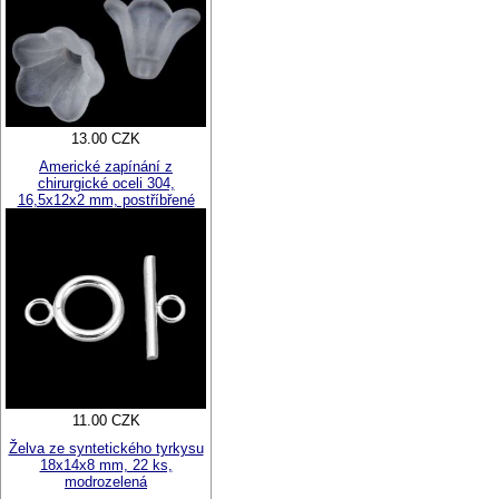
13.00 CZK
Americké zapínání z
chirurgické oceli 304,
16,5x12x2 mm, postříbřené
11.00 CZK
Želva ze syntetického tyrkysu
18x14x8 mm, 22 ks,
modrozelená