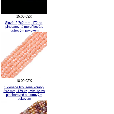
15.00 CZK
Slavík 2,7x2 mm, 172 ks,
plnobarevná meruňková s
lustrovým pokovem
18.00 CZK
Skleněné broušené korálky
3x2 mm, 179 ks, mix. barev
plnobarevné s lustrovým
pokovem