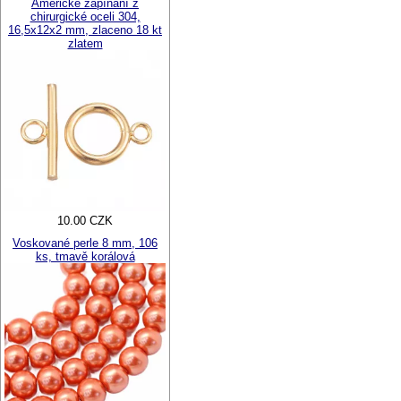
Americké zapínání z
chirurgické oceli 304,
16,5x12x2 mm, zlaceno 18 kt
zlatem
10.00 CZK
Voskované perle 8 mm, 106
ks, tmavě korálová