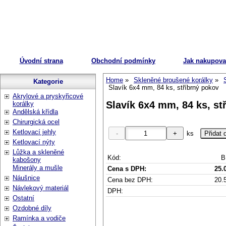
Úvodní strana
Obchodní podmínky
Jak nakupova
Home
Skleněné broušené korálky
Kategorie
Slavík 6x4 mm, 84 ks, stříbrný pokov
Akrylové a pryskyřicové
Slavík 6x4 mm, 84 ks, st
korálky
Andělská křídla
Chirurgická ocel
Ketlovací jehly
ks
Ketlovací nýty
Lůžka a skleněné
Kód:
B
kabošony
Minerály a mušle
Cena s DPH:
25.
Náušnice
Cena bez DPH:
20.
Návlekový materiál
DPH:
Ostatní
Ozdobné díly
Ramínka a vodiče