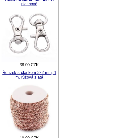
platinová
38.00 CZK
Řetízek s článkem 3x2 mm, 1
m, růžová zlatá