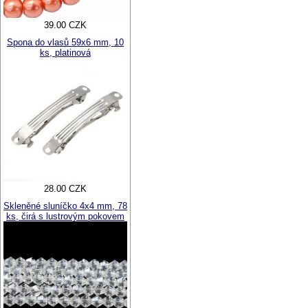
39.00 CZK
Spona do vlasů 59x6 mm, 10
ks, platinová
28.00 CZK
Skleněné sluníčko 4x4 mm, 78
ks, čirá s lustrovým pokovem