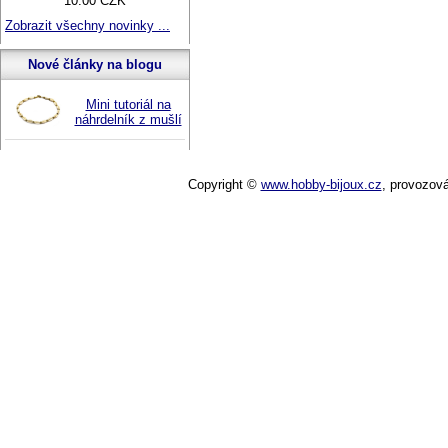
10.00 CZK
Zobrazit všechny novinky ...
Nové články na blogu
Mini tutoriál na
náhrdelník z mušlí
Copyright ©
www.hobby-bijoux.cz
,
provozov