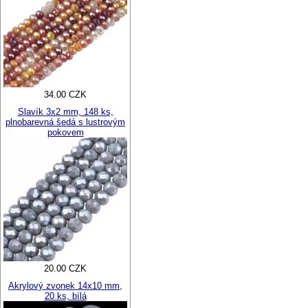
34.00 CZK
Slavík 3x2 mm, 148 ks,
plnobarevná šedá s lustrovým
pokovem
20.00 CZK
Akrylový zvonek 14x10 mm,
20 ks, bílá