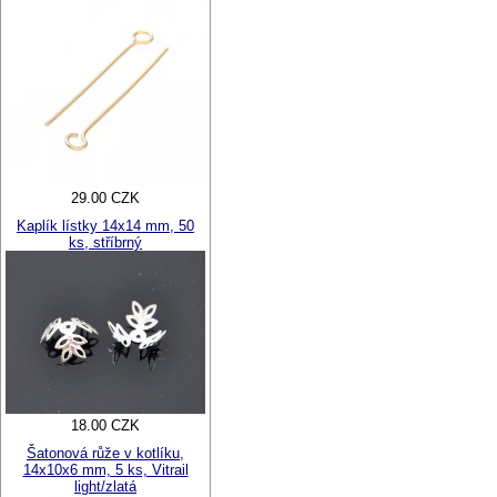
29.00 CZK
Kaplík lístky 14x14 mm, 50
ks, stříbrný
18.00 CZK
Šatonová růže v kotlíku,
14x10x6 mm, 5 ks, Vitrail
light/zlatá