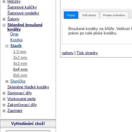
Řetízky
Šatonové kuličky
Šatonové rondelky
Popis
Váš dotaz
Poslat známénu
Šatony
Skleněné broušené
Broušené korálky na šňůře. Velikost 
korálky
pokov po celé ploše korálku.
Drop
Kostka
Slavík
1-3 mm
nahoru
|
Tisk stranky
3x2 mm
4x3 mm
6x4 mm
8x6 mm
Sluníčko
Skleněné hladké korálky
Spojovací díly
Voskované perle
Zakončovací díly
Zapínání
Vyhledávání zboží