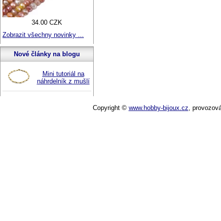
34.00 CZK
Zobrazit všechny novinky ...
Nové články na blogu
Mini tutoriál na
náhrdelník z mušlí
Copyright ©
www.hobby-bijoux.cz
,
provozov