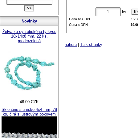
ks
Cena bez DPH:
15.
Novinky
Cena s DPH
19.0
Želva ze syntetického tyrkysu
18x14x8 mm, 22 ks,
modrozelená
nahoru
|
Tisk stranky
46.00 CZK
Skleněné sluníčko 4x4 mm, 78
ks, čirá s lustrovým pokovem