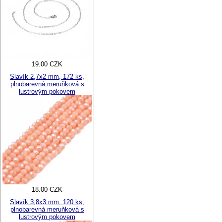
19.00 CZK
Slavík 2,7x2 mm, 172 ks,
plnobarevná meruňková s
lustrovým pokovem
18.00 CZK
Slavík 3,8x3 mm, 120 ks,
plnobarevná meruňková s
lustrovým pokovem