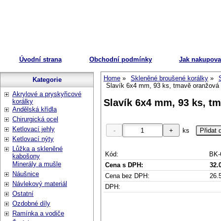
Úvodní strana
Obchodní podmínky
Jak nakupova
Home
Skleněné broušené korálky
Kategorie
Slavík 6x4 mm, 93 ks, tmavě oranžov
Akrylové a pryskyřicové
Slavík 6x4 mm, 93 ks, t
korálky
Andělská křídla
Chirurgická ocel
Ketlovací jehly
ks
Ketlovací nýty
Lůžka a skleněné
Kód:
BK-
kabošony
Minerály a mušle
Cena s DPH:
32.
Náušnice
Cena bez DPH:
26.
Návlekový materiál
DPH:
Ostatní
Ozdobné díly
Ramínka a vodiče