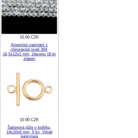
15.00 CZK
Americké zapínání z
chirurgické oceli 304,
16,5x12x2 mm, zlaceno 18 kt
zlatem
10.00 CZK
Šatonová růže v kotlíku,
14x10x6 mm, 5 ks, Vitrail
light/zlatá