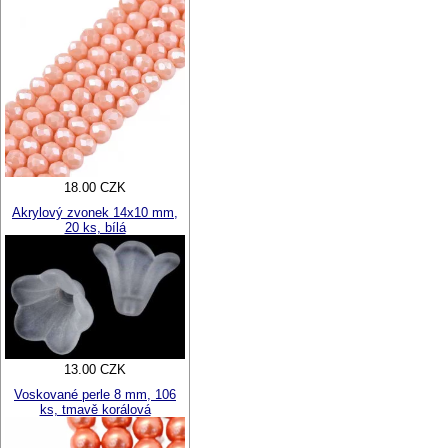
18.00 CZK
Akrylový zvonek 14x10 mm,
20 ks, bílá
13.00 CZK
Voskované perle 8 mm, 106
ks, tmavě korálová