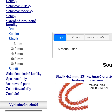
Řetízky
Šatonové kuličky
Šatonové rondelky
Šatony
Skleněné broušené
korálky
Drop
Kostka
Popis
Váš dotaz
Poslat známénu
Slavík
1-3 mm
3x2 mm
Materiál: sklo.
4x3 mm
6x4 mm
8x6 mm
Sou
Sluníčko
Skleněné hladké korálky
Slavík 4x3 mm, 134 ks, tmavě oranž
Spojovací díly
lustrovým pokovem
Voskované perle
Materiál: sklo.
Kód: BK-43-A21
Zakončovací díly
Zapínání
Vyhledávání zboží