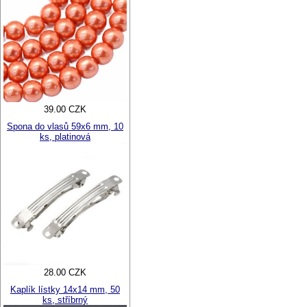
39.00 CZK
Spona do vlasů 59x6 mm, 10
ks, platinová
28.00 CZK
Kaplík lístky 14x14 mm, 50
ks, stříbrný