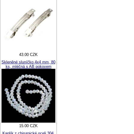
43.00 CZK
Skleněné sluníčko 4x4 mm, 80
ks, mléčná s AB pokovem
15.00 CZK
Kaplík z chirurgické oceli 304,