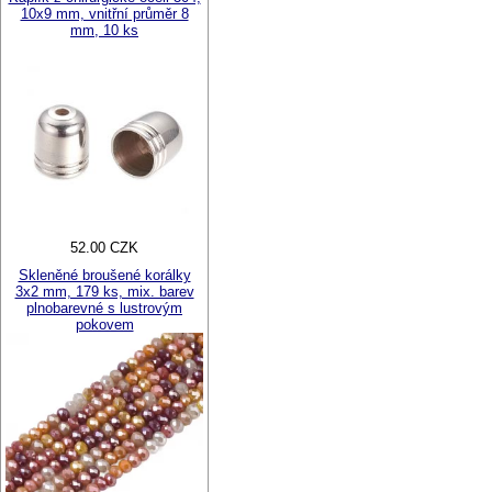
10x9 mm, vnitřní průměr 8
mm, 10 ks
52.00 CZK
Skleněné broušené korálky
3x2 mm, 179 ks, mix. barev
plnobarevné s lustrovým
pokovem