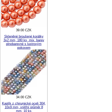
39.00 CZK
Skleněné broušené korálky
3x2 mm, 180 ks, mix. barev
plnobarevné s lustrovým
pokovem
34.00 CZK
Kaplík z chirurgické oceli 304,
10x9 mm, vnitřní průměr 8
mm, 10 ks