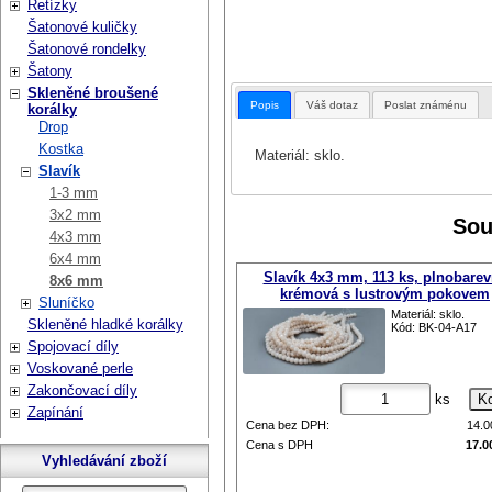
Řetízky
Šatonové kuličky
Šatonové rondelky
Šatony
Skleněné broušené
Popis
Váš dotaz
Poslat známénu
korálky
Drop
Kostka
Materiál: sklo.
Slavík
1-3 mm
3x2 mm
Sou
4x3 mm
6x4 mm
Slavík 4x3 mm, 113 ks, plnobare
8x6 mm
krémová s lustrovým pokovem
Sluníčko
Materiál: sklo.
Skleněné hladké korálky
Kód: BK-04-A17
Spojovací díly
Voskované perle
Zakončovací díly
ks
Zapínání
Cena bez DPH:
14.
Cena s DPH
17.0
Vyhledávání zboží