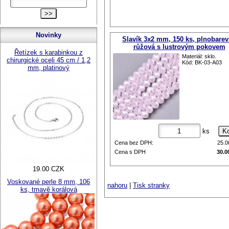
Novinky
Slavík 3x2 mm, 150 ks, plnobare
růžová s lustrovým pokovem
Řetízek s karabinkou z
Materiál: sklo.
chirurgické oceli 45 cm / 1,2
Kód: BK-03-A03
mm, platinový
ks
Cena bez DPH:
25.
Cena s DPH
30.0
19.00 CZK
Voskované perle 8 mm, 106
nahoru
|
Tisk stranky
ks, tmavě korálová