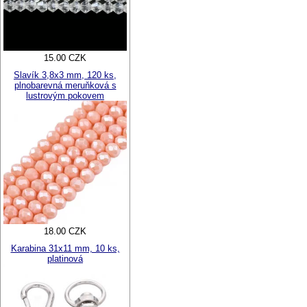
15.00 CZK
Slavík 3,8x3 mm, 120 ks,
plnobarevná meruňková s
lustrovým pokovem
18.00 CZK
Karabina 31x11 mm, 10 ks,
platinová