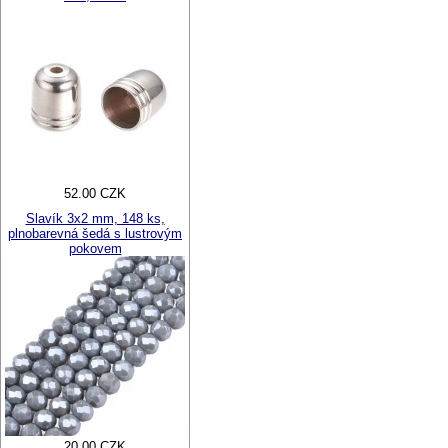
52.00 CZK
Slavík 3x2 mm, 148 ks,
plnobarevná šedá s lustrovým
pokovem
20.00 CZK