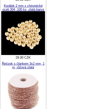
Korálek 2 mm z chirurgické
oceli 304, 100 ks, zlatá barva
29.00 CZK
Řetízek s článkem 3x2 mm, 1
m, růžová zlatá