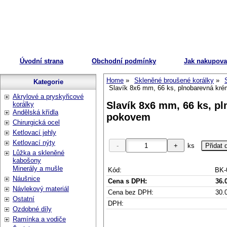
Úvodní strana
Obchodní podmínky
Jak nakupova
Home
Skleněné broušené korálky
Kategorie
Slavík 8x6 mm, 66 ks, plnobarevná kr
Akrylové a pryskyřicové
Slavík 8x6 mm, 66 ks, p
korálky
Andělská křídla
pokovem
Chirurgická ocel
Ketlovací jehly
Ketlovací nýty
ks
Lůžka a skleněné
kabošony
Minerály a mušle
Kód:
BK-
Náušnice
Cena s DPH:
36.
Návlekový materiál
Cena bez DPH:
30.
Ostatní
DPH:
Ozdobné díly
Ramínka a vodiče