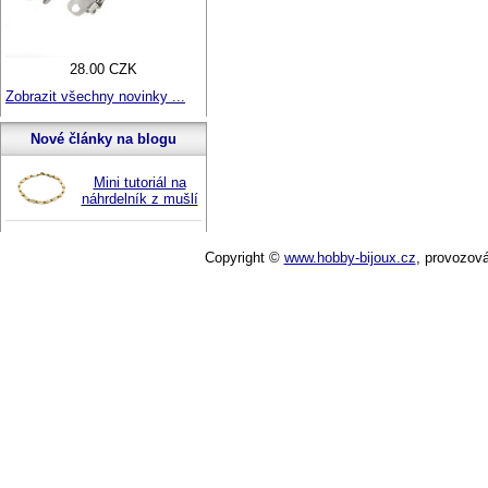
28.00 CZK
Zobrazit všechny novinky ...
Nové články na blogu
Mini tutoriál na
náhrdelník z mušlí
Copyright ©
www.hobby-bijoux.cz
,
provozov