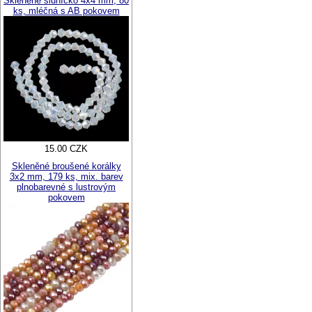
Skleněné sluníčko 4x4 mm, 80
ks, mléčná s AB pokovem
15.00 CZK
Skleněné broušené korálky
3x2 mm, 179 ks, mix. barev
plnobarevné s lustrovým
pokovem