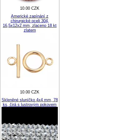
10.00 CZK
Americké zapínání z
chirurgické oceli 304,
16,5x12x2 mm, zlaceno 18 kt
zlatem
10.00 CZK
Skleněné sluníčko 4x4 mm, 78
ks, čirá s lustrovým pokovem