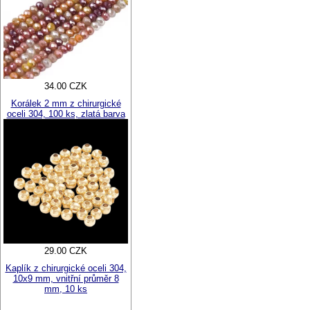
34.00 CZK
Korálek 2 mm z chirurgické
oceli 304, 100 ks, zlatá barva
29.00 CZK
Kaplík z chirurgické oceli 304,
10x9 mm, vnitřní průměr 8
mm, 10 ks