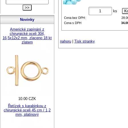
ks
Cena bez DPH:
28.
Novinky
Cena s DPH
34.0
Americké zapínání z
chirurgické oceli 304,
16,5x12x2 mm, zlaceno 18 kt
nahoru
|
Tisk stranky
zlatem
10.00 CZK
Řetízek s karabinkou z
chirurgické oceli 45 cm / 1,2
mm, platinový