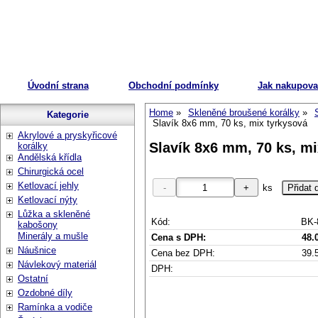
Úvodní strana
Obchodní podmínky
Jak nakupova
Home
Skleněné broušené korálky
Kategorie
Slavík 8x6 mm, 70 ks, mix tyrkysová
Akrylové a pryskyřicové
Slavík 8x6 mm, 70 ks, mi
korálky
Andělská křídla
Chirurgická ocel
Ketlovací jehly
ks
Ketlovací nýty
Lůžka a skleněné
Kód:
BK-
kabošony
Minerály a mušle
Cena s DPH:
48.
Náušnice
Cena bez DPH:
39.
Návlekový materiál
DPH:
Ostatní
Ozdobné díly
Ramínka a vodiče