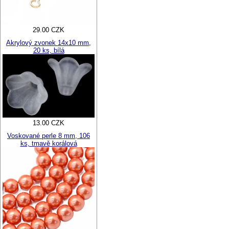
29.00 CZK
Akrylový zvonek 14x10 mm,
20 ks, bílá
13.00 CZK
Voskované perle 8 mm, 106
ks, tmavě korálová