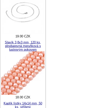
19.00 CZK
Slavík 3,8x3 mm, 120 ks,
plnobarevná meruňková s
lustrovým pokovem
18.00 CZK
Kaplík lístky 14x14 mm, 50
ks, stříbrný