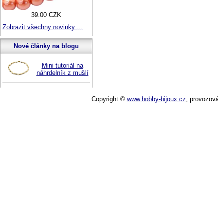
39.00 CZK
Zobrazit všechny novinky ...
Nové články na blogu
Mini tutoriál na
náhrdelník z mušlí
Copyright ©
www.hobby-bijoux.cz
,
provozov