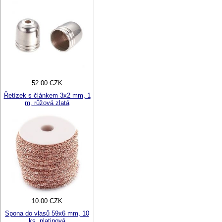
52.00 CZK
Řetízek s článkem 3x2 mm, 1
m, růžová zlatá
10.00 CZK
Spona do vlasů 59x6 mm, 10
ks, platinová