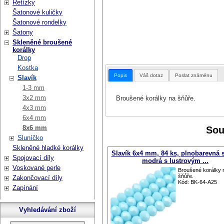
Řetízky
Šatonové kuličky
Šatonové rondelky
Šatony
Skleněné broušené
korálky
Drop
Kostka
Popis
Váš dotaz
Poslat známénu
Slavík
1-3 mm
3x2 mm
Broušené korálky na šňůře.
4x3 mm
6x4 mm
8x6 mm
Sou
Sluníčko
Skleněné hladké korálky
Slavík 6x4 mm, 84 ks, plnobarevná s
Spojovací díly
modrá s lustrovým ...
Voskované perle
Broušené korálky 
šňůře.
Zakončovací díly
Kód: BK-64-A25
Zapínání
Vyhledávání zboží