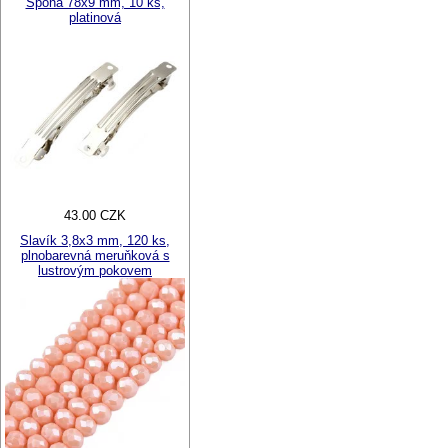
Spona 78x9 mm, 10 ks,
platinová
43.00 CZK
Slavík 3,8x3 mm, 120 ks,
plnobarevná meruňková s
lustrovým pokovem