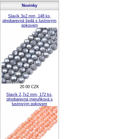
Novinky
Slavík 3x2 mm, 148 ks,
plnobarevná šedá s lustrovým
pokovem
20.00 CZK
Slavík 2,7x2 mm, 172 ks,
plnobarevná meruňková s
lustrovým pokovem