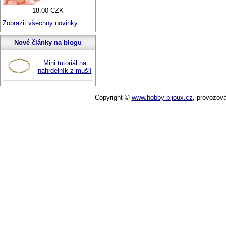
18.00 CZK
Zobrazit všechny novinky ...
Nové články na blogu
Mini tutoriál na
náhrdelník z mušlí
Copyright ©
www.hobby-bijoux.cz
,
provozov