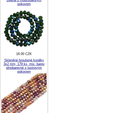
zelená s modrofialovým
pokovem
18.00 CZK
Skleněné broušené korálky
3x2 mm, 179 ks, mix. barev
plnobarevné s lustrovým
pokovem