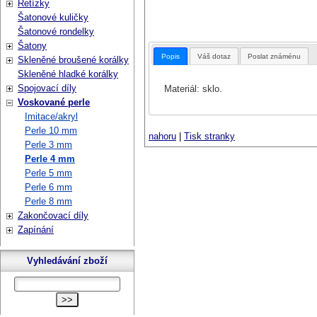
Řetízky
Šatonové kuličky
Šatonové rondelky
Šatony
Popis
Váš dotaz
Poslat známénu
Skleněné broušené korálky
Skleněné hladké korálky
Spojovací díly
Materiál: sklo.
Voskované perle
Imitace/akryl
Perle 10 mm
nahoru
|
Tisk stranky
Perle 3 mm
Perle 4 mm
Perle 5 mm
Perle 6 mm
Perle 8 mm
Zakončovací díly
Zapínání
Vyhledávání zboží