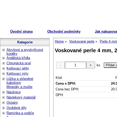
Úvodní strana
Obchodní podmínky
Jak nakupova
Home
Voskované perle
Perle 4 m
Kategorie
Voskované perle 4 mm, 2
Akrylové a pryskyřicové
korálky
Andělská křídla
Chirurgická ocel
ks
Ketlovací jehly
Ketlovací nýty
Kód:
Lůžka a skleněné
kabošony
Cena s DPH:
24.
Minerály a mušle
Cena bez DPH:
20.
Náušnice
DPH:
Návlekový materiál
Ostatní
Ozdobné díly
Ramínka a vodiče