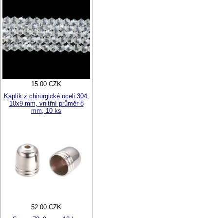
15.00 CZK
Kaplík z chirurgické oceli 304,
10x9 mm, vnitřní průměr 8
mm, 10 ks
52.00 CZK