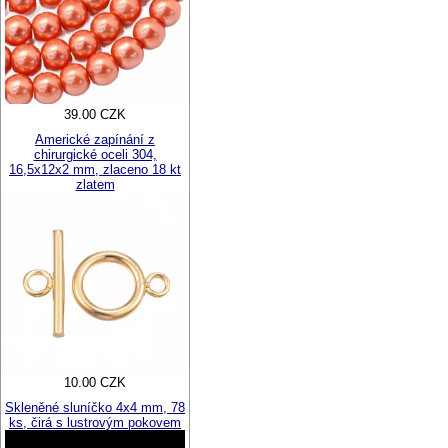
39.00 CZK
Americké zapínání z
chirurgické oceli 304,
16,5x12x2 mm, zlaceno 18 kt
zlatem
10.00 CZK
Skleněné sluníčko 4x4 mm, 78
ks, čirá s lustrovým pokovem