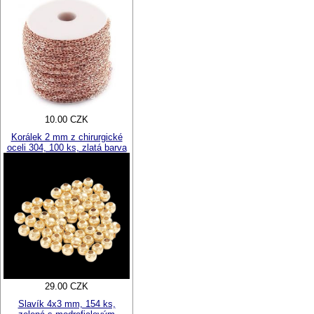
10.00 CZK
Korálek 2 mm z chirurgické
oceli 304, 100 ks, zlatá barva
29.00 CZK
Slavík 4x3 mm, 154 ks,