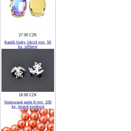
27.00 CZK
Kaplík lístky 14x14 mm, 50
ks, stříbrný
18.00 CZK
Voskované perle 8 mm, 106
ks, tmavě korálová