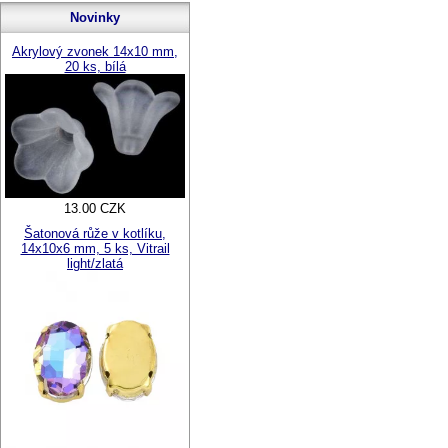
Novinky
Akrylový zvonek 14x10 mm,
20 ks, bílá
13.00 CZK
Šatonová růže v kotlíku,
14x10x6 mm, 5 ks, Vitrail
light/zlatá