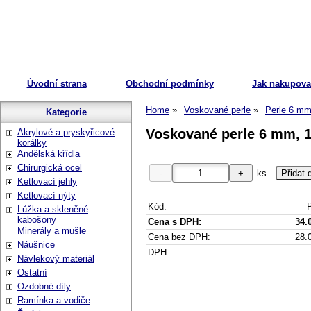
Úvodní strana
Obchodní podmínky
Jak nakupova
Home
Voskované perle
Perle 6 m
Kategorie
Voskované perle 6 mm, 1
Akrylové a pryskyřicové
korálky
Andělská křídla
Chirurgická ocel
ks
Ketlovací jehly
Ketlovací nýty
Kód:
Lůžka a skleněné
kabošony
Cena s DPH:
34.
Minerály a mušle
Cena bez DPH:
28.
Náušnice
DPH:
Návlekový materiál
Ostatní
Ozdobné díly
Ramínka a vodiče