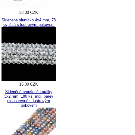
38.00 CZK
Skleněné sluníčko 4x4 mm, 78
ks, čirá s lustrovým pokovem
15.00 CZK
Skleněné broušené korálky
3x2 mm, 180 ks, mix. barev
plnobarevné s lustrovým
pokovem