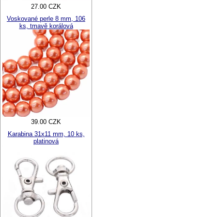
27.00 CZK
Voskované perle 8 mm, 106
ks, tmavě korálová
39.00 CZK
Karabina 31x11 mm, 10 ks,
platinová