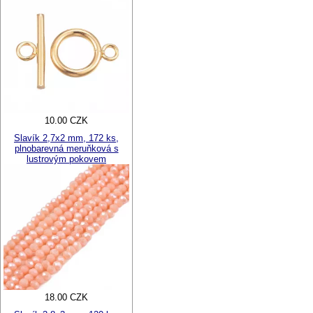
10.00 CZK
Slavík 2,7x2 mm, 172 ks,
plnobarevná meruňková s
lustrovým pokovem
18.00 CZK