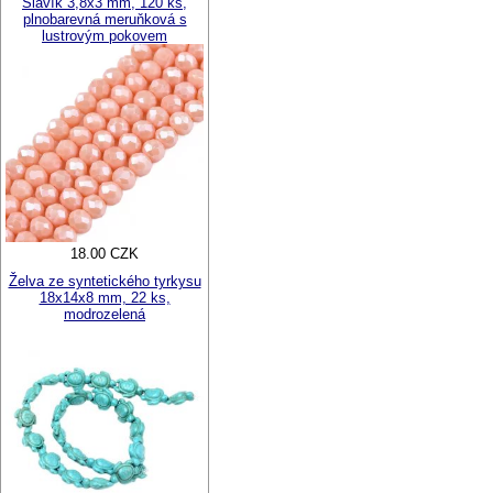
Slavík 3,8x3 mm, 120 ks,
plnobarevná meruňková s
lustrovým pokovem
18.00 CZK
Želva ze syntetického tyrkysu
18x14x8 mm, 22 ks,
modrozelená