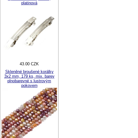
platinová
43.00 CZK
Skleněné broušené korálky
3x2 mm, 179 ks, mix. barev
plnobarevné s lustrovým
pokovem