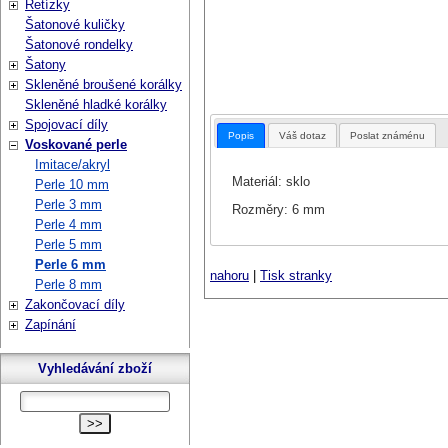
Řetízky
Šatonové kuličky
Šatonové rondelky
Šatony
Skleněné broušené korálky
Skleněné hladké korálky
Spojovací díly
Popis
Váš dotaz
Poslat známénu
Voskované perle
Imitace/akryl
Materiál: sklo
Perle 10 mm
Perle 3 mm
Rozměry: 6 mm
Perle 4 mm
Perle 5 mm
Perle 6 mm
nahoru
|
Tisk stranky
Perle 8 mm
Zakončovací díly
Zapínání
Vyhledávání zboží