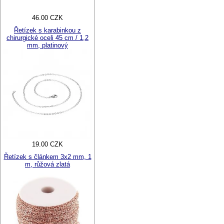
46.00 CZK
Řetízek s karabinkou z
chirurgické oceli 45 cm / 1,2
mm, platinový
19.00 CZK
Řetízek s článkem 3x2 mm, 1
m, růžová zlatá