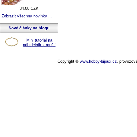
34.00 CZK
Zobrazit všechny novinky ...
Nové články na blogu
Mini tutoriál na
náhrdelník z mušlí
Copyright ©
www.hobby-bijoux.cz
,
provozov