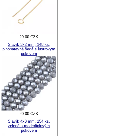
29.00 CZK
Slavík 3x2 mm, 148 ks,
plnobarevná šedá s lustrovým
pokovem
20.00 CZK
Slavík 4x3 mm, 154 ks,
zelená s modrofialovým
pokovem