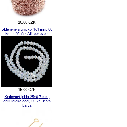
10.00 CZK
Skleněné sluníčko 4x4 mm, 80
ks, mléčná s AB pokovem
15.00 CZK
Ketlovací jehla 25x0,7 mm,
chirurgická ocel, 50 ks, zlatá
barva